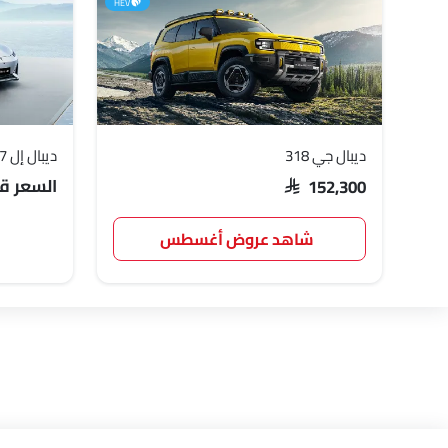
HEV
ديبال جي 318
ديبال إل 07
السعر قري
SAR 152,300
شاهد عروض أغسطس