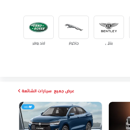
بنتلي
جاكوار
لاند روفر
أبارث
بورجوارد
هافال
سيارات الشائعة
HEV
جايكو
أومودا
سكاي ويل