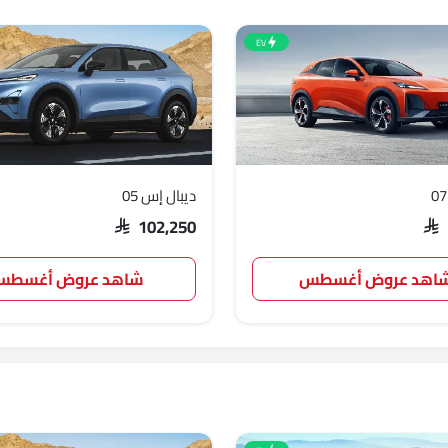
EV
ديبال إس 05
SAR 102,250
SAR
اهد عروض أغسطس
شاهد عروض أغسط