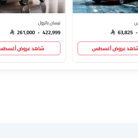
س
نيسان باترول
ج إم سي
آي كور
إم هيرو
دودج
SAR 261,000 - 422,999
SAR 63,825 
اهد عروض أغسطس
شاهد عروض أغسط
جيلي
فورثينج
بيستون
هونشي