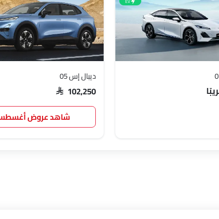
EV
ديبال إس 05
بًا
SAR 102,250
شاهد عروض أغسط