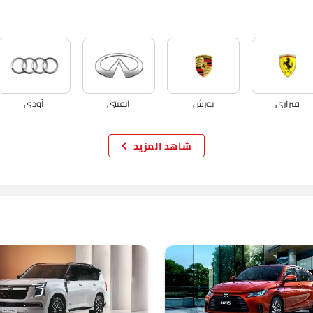
فيراري
بورش
انفنتي
أودي
شاهد المزيد
فولفو
مازيراتي
ألفا روميو
جينيسيس
تانك
جيتور
GWM
سوإست