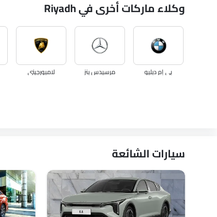
وكلاء ماركات أخرى في Riyadh
بي إم دبليو
مرسيدس بنز
لامبورجيني
لكزس
لينكون
لوتس
سيارات الشائعة
VGV
لوسيد
بي واي دي