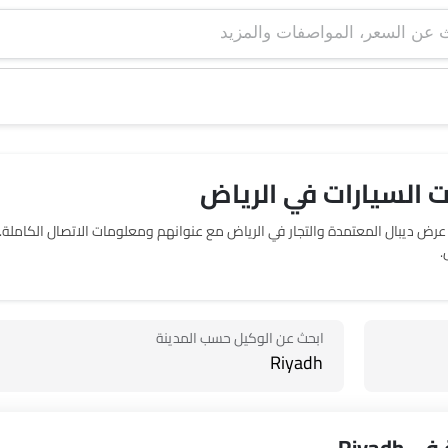
 السيارات في الرياض‎
حدد موقع صالات عرض 0 ديبال في الرياض‎. يربطك SayaraBay بصالات عرض ديبال المعتم