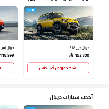
HEV
ديبال جي 318
ديبال إس 07
 118,999
SAR 152,300
شاهد عروض أغسطس
ش
أحدث سيارات ديبال