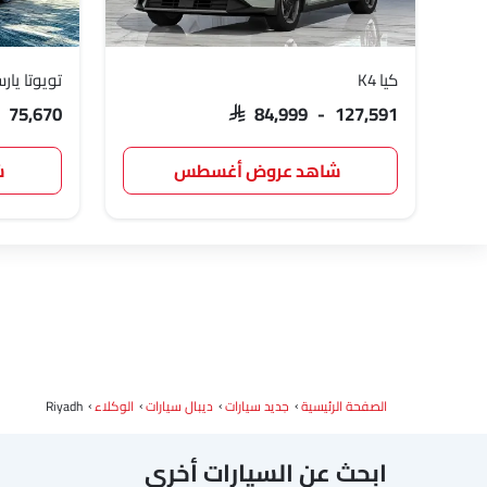
كيا K4
تويوتا يار
بترومين فوتون
روكس
شاومي
- 75,670
SAR 84,999 - 127,591
شاهد عروض أغسطس
ش
رام
بوغاتي
شيري
الصفحة الرئيسية
جديد سيارات
ديبال سيارات
الوكلاء
Riyadh
ابحث عن السيارات أخرى