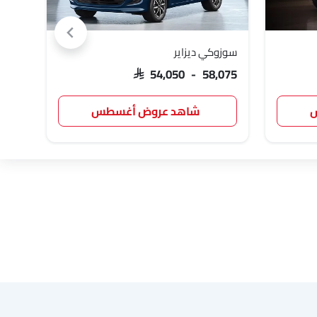
سوزوكي ديزاير
تويوت
كاديلاك
أستون مارتن
جي أي سي
,817
SAR 54,050 - 58,075
س
شاهد عروض أغسطس
بولستار
بايك
لينك اند كو