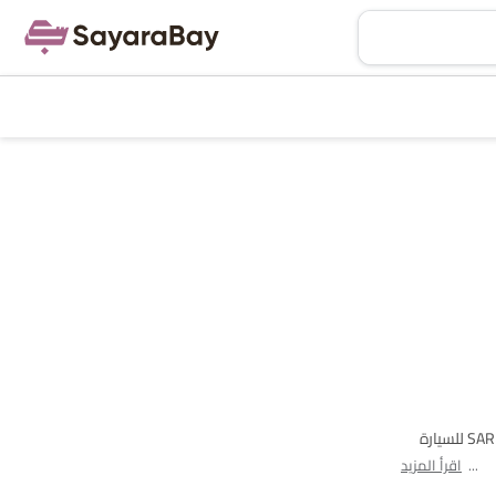
اعتبارًا من Oct 15, 2025، تبدأ أسعار مرسيدس بنز سيارة في العربيةالسعودية من SAR 195,000 للسيارة الأقل تكلفة الفئة V، وتصل إلى SAR 402.5 Million للسيارة
اقرأ المزيد
GL, مايباخ جي إل إس, إي كيو إس إس يو في, GLE, إي كيو إي إس يو في,