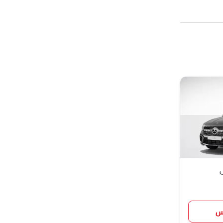
(مرسيدس بنز اي-كلاس سيدان, EQS,
يدان , اي كلاس
بريوليه, الفئة
سي إل أي, الفئة سي أل
 في قطاعاتها
ي
س