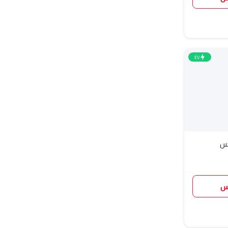
EV
إس
س