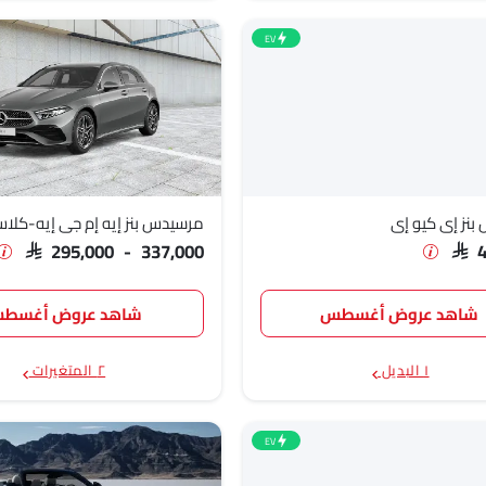
SAR 354
EV
SAR 397
نز إي كيو إي
مرسيدس بنز إيه إم جي إيه-كلا
SAR 295,000 - 337,000
SAR 
شاهد عروض أغسطس
شاهد عروض أغسط
١ البديل
٢ المتغيرات
EV