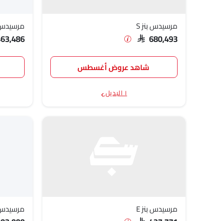
مرسيدس بنز S
مرسيدس بنز
463,486
SAR 680,493
شاهد عروض أغسطس
١ البديل
مرسيدس بنز E
مرسيدس بن