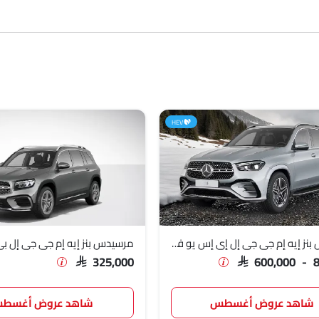
 أل سي, الفئة- جي ال اى, الفئة- جي أل إي), 13
سيدان
م جي إي كيو إس, إي كيو إي, إيه إم جي إيه-كلاس سيدان, إيه إم جي إي-كلاس, سى كلاس س
 الفئة أي, الفئة V), 6
كونفيرتيبل
(مرسيدس بنز أيه إم جي إس إل, الفئة أس كا
 9
كوبيه
(مرسيدس بنز إيه إم جي جي تي ٤ دور, إيه إم جي سي إل أي, 
يه), 1
واجون
(مرسيدس بنز جي-كلاس إلكتريك)
HEV
مليون
SAR 600
مرسيدس بنز إيه إم جي جي إل إي إس يو في
مرسيدس بنز إيه إم جي جي إل ب
SAR 325,000
SAR 600,000 - 
SAR 310
شاهد عروض أغسطس
شاهد عروض أغسط