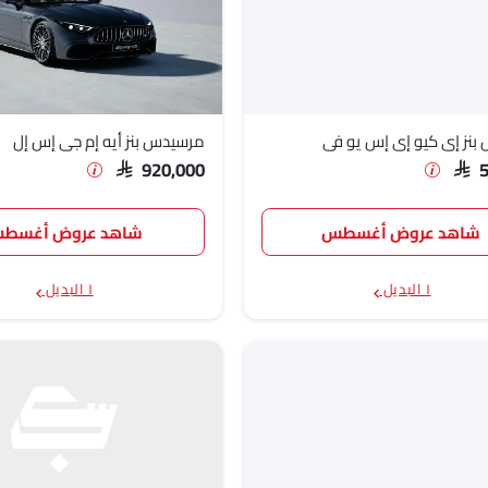
نز إي كيو إي إس يو في
مرسيدس بنز أيه إم جي إس إل
SAR 920,000
SAR 
شاهد عروض أغسطس
شاهد عروض أغسط
١ البديل
١ البديل