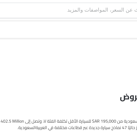
عروض
ةالسعودية.
(مرسيدس بنز الفئة- جي, فئة B, EQA, EQB