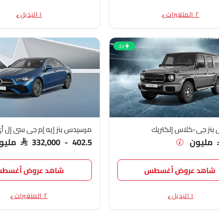
٢ المتغيرات
١ البديل
S مليون
SAR 228
EV
بنز جي-كلاس إلكتريك
مرسيدس بنز إيه إم جي سي إل أ
ن
SAR 332,000 - 402.5 مليون
شاهد عروض أغسطس
شاهد عروض أغسط
١ البديل
٢ المتغيرات
SAR 687