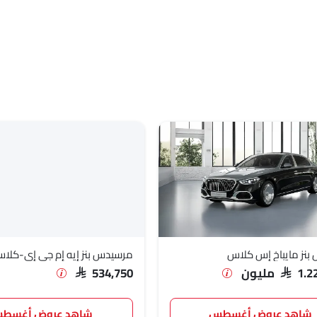
SAR 295
SAR 517
نز مايباخ إس كلاس
مرسيدس بنز إيه إم جي إي-كلا
SAR  مليون
SAR 534,750
SAR 270
شاهد عروض أغسطس
شاهد عروض أغسط