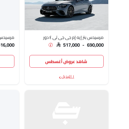
مرسيدس بنز إيه إم جي جي تي ٤ دور
مرسيدس ب
516,000
SAR 517,000 - 690,000
شاهد عروض أغسطس
١ البديل