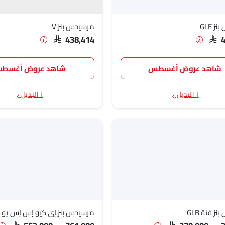
 GLE
مرسيدس بنز V
SAR 438,414
SAR 
شاهد عروض أغسطس
شاهد عروض أغسط
١ البديل
١ البديل
ز فئة GLB
مرسيدس بنز إي كيو إس إس يو 