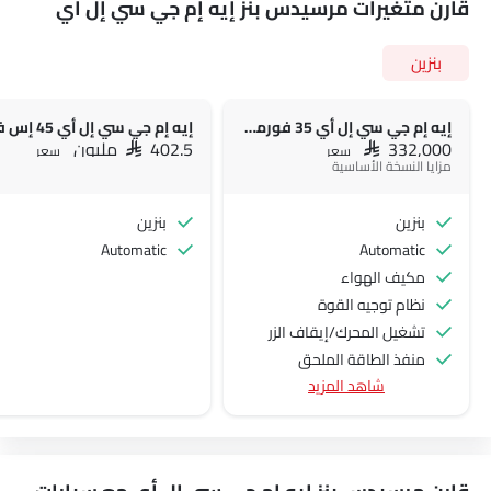
قارن متغيرات مرسيدس بنز إيه إم جي سي إل أي
بنزين
إيه إم جي سي إل أي 35 فورماتيك
SAR 332,000
SAR 402.5 مليون
سعر
سعر
مزايا النسخة الأساسية
بنزين
بنزين
Automatic
Automatic
مكيف الهواء
نظام توجيه القوة
تشغيل المحرك/إيقاف الزر
منفذ الطاقة الملحق
شاهد المزيد
نظام التحكم في السرعة
عجلة قيادة متعددة الوظائف
مشغل الأقراص المدمجة
الراديو هي AM (تعديل السعة) أو FM (تضمين التردد)،