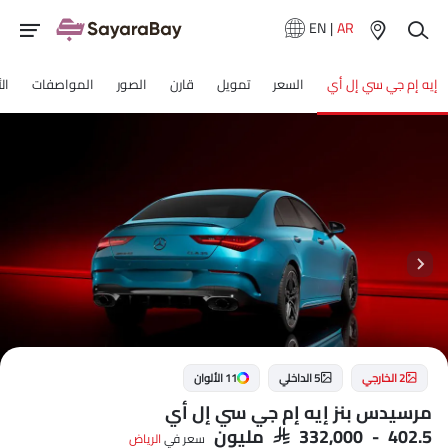
EN
|
AR
إيه إم جي سي إل أي
السعر
تمويل
قارن
الصور
المواصفات
ال
2 الخارجي
5 الداخلي
11 الألوان
مرسيدس بنز إيه إم جي سي إل أي
SAR 332,000 - 402.5 مليون
سعر في
الرياض‎