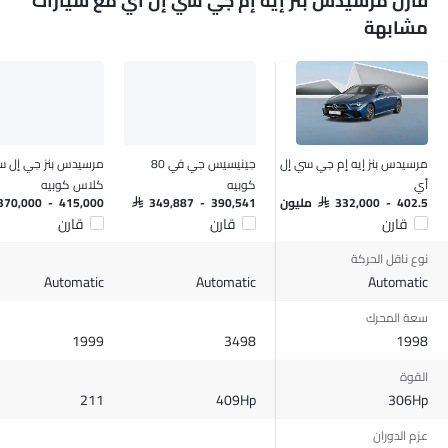
قارن مرسيدس بنز إيه إم جي سي إل أي مع سيارات
جبهة المتحدثين
مشابهة
مكبرات الصوت الخلفية
اتصال بلوتوث
المدخل المساعد وUSB
التحكم التلقائي في المناخ
سيطرة على جودة الهواء
نوافذ كهربائية أمامية
مرسيدس بنز إيه إم جي سي إل
جينيسيس جي في 80
مرسيدس بنز جي إل س
نوافذ كهربائية خلفية
أي
كوبيه
كلاس كوبيه
ضوء تحذير منخفض من الوقود
SAR 332,000 - 402.5 مليون
SAR 349,887 - 390,541
 370,000 - 415,000
قارن
قارن
قارن
مقعد خلفي قابل للطي
مقاعد قابلة للتعديل
نوع ناقل الحركة
مسند رأس المقعد الخلفي
Automatic
Automatic
Automatic
دعم المقعد القطني
سعة المحرك
مقاعد جلدية
1999
3498
1998
حاملات الأكواب-أمامية
القوة
حامل زجاجة
211
409Hp
306Hp
مصباح القراءة الخلفي
ضوء الجذع
عزم الدوران