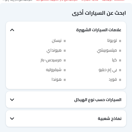
ابحث عن السيارات أخرى
علامات السيارات الشهيرة
تويوتا
نيسان
ميتسوبيشي
هيونداي
Link Your Facebook Account
كيا
مرسيدس-بنز
بي إم دبليو
شيفروليه
Link Your Google Account
فورد
هوندا
السيارات حسب نوع الهيكل
of Cardekho SEA
الخصوصية
سياسة
and
شروط الاستخدام
I have read and agree to the
نماذج شعبية
جيتور T2
نيسان Patrol 2025
تويوتا Fortuner
إم جي 5 2025
هيونداي Tucson
فورد Taurus
تويوتا Hiace 2025
تويوتا Yaris
إم جي RX9
إيسوزو D-Max