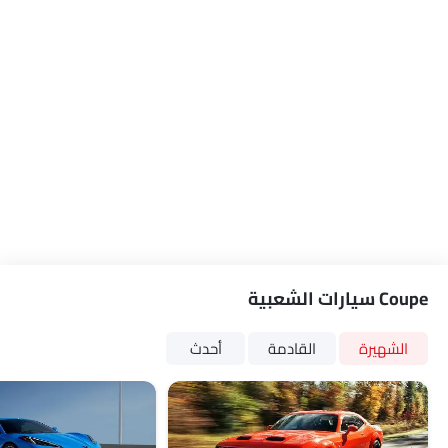
نظام الملاحة
عجلة القيادة مجداف ناقل الحركة
مرآة الرؤية الخلفية قابلة للطي كهربائياً
حاملات الأكواب-الخلفية
مصابيح أمامية أوتوماتيكية
كاميرا خلفية
تبريد صندوق القفازات
السائر الجانبي
أقفال باب الطاقة
سقف القمر
مسند ذراع للكونسول الوسطي
صندوق الطاقة
Coupe سيارات الشعبية
إضاءة نهارية LED
برنامج الاستقرار الإلكتروني
الشهيرة
القادمة
أحدث
مؤشر تغيير المسار
شاحن USB
مقعد تهوية
كاميرا بزاوية 360 درجة