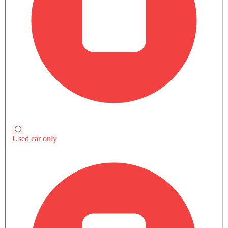
قارن متغيرات شفروليه كورفيت
بنزين
كورفيت 6.2L 1LT COUPE
كورفيت 6.2L 3LT Coupe