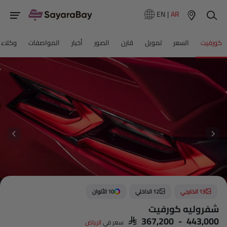
EN
|
AR
كورفيت
السعر
تمويل
قارن
الصور
أخبار
المواصفات
وكلاء 
13 الخارجي
12 الداخلي
10 الألوان
شفروليه كورفيت
SAR 367,200 - 443,000
سعر في
الرياض‎