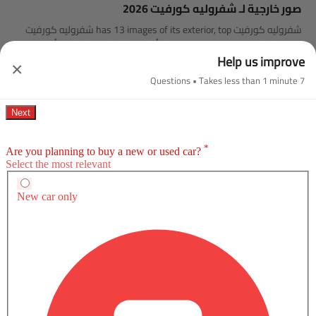
صور خارجية لـ شفروليه كورفيت 2026
شفروليه كورفيت has 13 images of its exterior, top شفروليه كورفيت
2026 exterior images include منظر أمامي كامل, منظر جانبي أمامي,
اقرأ المزيد
منظر خلفي كامل, منظر الزاوية الخلفية, منظر أمامي جانبي متقاطع,
Help us improve
×
مصباح أمامي, مصباح خلفي, منظر أمامي يمين الزاوية, منظر الصندوق
7 Questions • Takes less than 1 minute
عن قرب, عجلة, الشعار, أنبوب العادم, عرض متقاطع خلفي.
صور خارجية لـ كورفيت