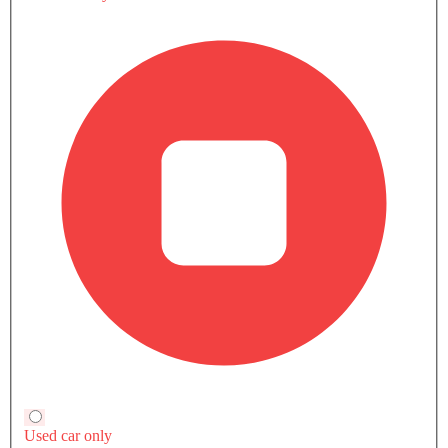
صور خارجية لـ كورفيت ستينغراي