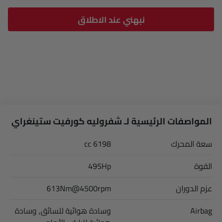
نبهني عند الاطلاق
المواصفات الرئيسية لـ شفروليه كورفيت ستينغراي
سعة المحرك
6198 cc
القوة
495Hp
عزم الدوران
613Nm@4500rpm
Airbag
وسادة هوائية للسائق, وسادة