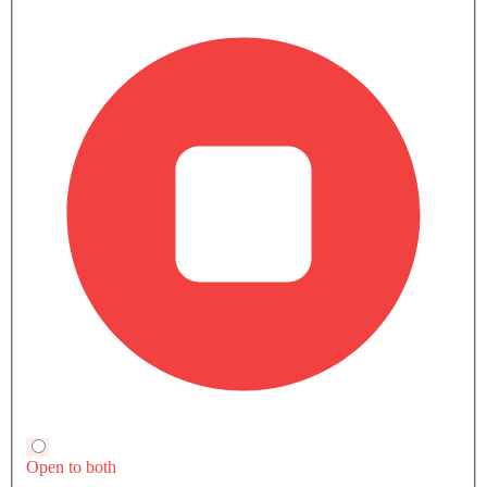
سيارات الشائعة شفروليه
الشهيرة
القادمة
تاهو
سبارك إي يو في
SAR 79,800
SAR 244,973 - 348,100