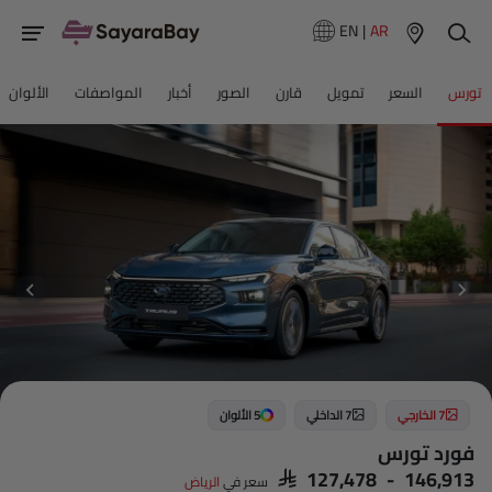
EN
|
AR
تورس
السعر
تمويل
قارن
الصور
أخبار
المواصفات
الألوان
7 الخارجي
7 الداخلي
5 الألوان
فورد تورس
SAR 127,478 - 146,913
سعر في
الرياض‎