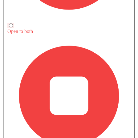
قارن متغيرات فورد تورس
الكل
هايبرد
بنزين
تورس أمبيينتي هايبرد (HEV)
تورس Ambiente
مزايا النسخة الأساسية
SAR 127,478
سعر
هايبرد
بنزين
Automatic
Automatic