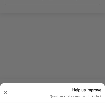
سيارات الشائعة نيسان
Help us improve
×
7 Questions • Takes less than 1 minute
الشهيرة
القادمة