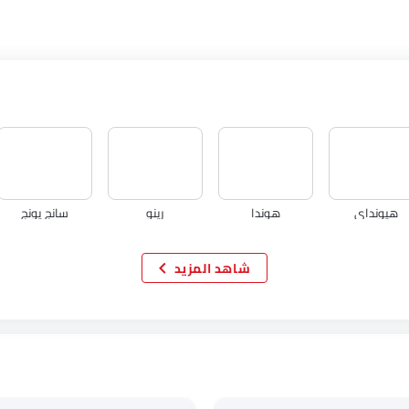
هيونداي
هوندا
رينو
سانج يونج
شاهد المزيد
اكيورا
جاك
تيسلا
دبليو موتورز