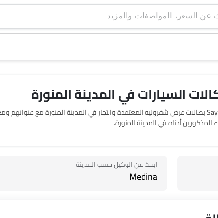
ات السيارات في المدينة المنورة
حدد موقع صالات عرض 2 شفروليه في المدينة المنورة. يربطك SayaraBay بصالات عرض شفروليه المعتمدة والتجار في ال