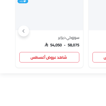
HEV
سوزوكي ديزاير
تويوت
,047
SAR 54,050 - 58,075
س
شاهد عروض أغسطس