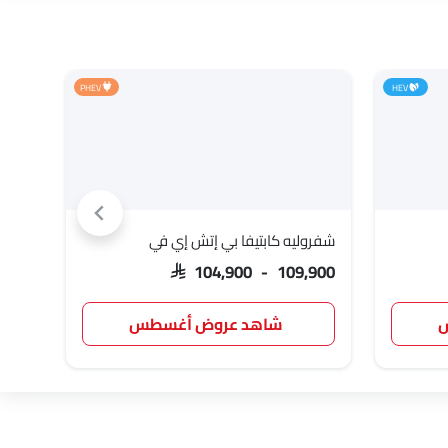
PHEV
HEV
شفروليه كابتيفا بي إتش إي في
شفرو
,200
SAR 104,900 - 109,900
س
شاهد عروض أغسطس