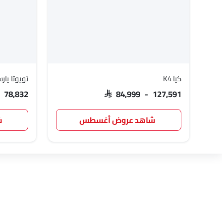
كيا K4
تويوتا يار
- 78,832
SAR 84,999 - 127,591
شاهد عروض أغسطس
ش