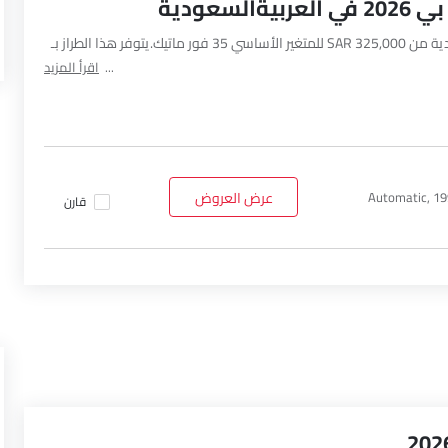
عودية
يبدأ سعر مرسيدس بنز إيه إم جي جي إل بي في العربيةالسعودية من SAR 325,000 للمتغير الأساسي 35 فور ماتيك.يتوفر هذا الطراز بـ
اقرأ المزيد
Automatic, 19
عرض العروض
قارن