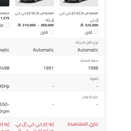
مرسيدس بنز إيه إم جي جي
مرسيدس بنز إيه إم جي جي
جينيسي
71,375
إل بي
إل إيه
قا
SAR 310,000 - 360,000
SAR 325,000
قارن
قارن
نوع ناقل الحركة
matic
Automatic
Automatic
سعة المحرك
2498
1991
1998
القوة
95Hp
-
-
عزم الدوران
650-
-
-
0rpm
جاري المشاهدة
إيه إم جي جي إل بي
إيه إ
vs إيه إم جي جي إل
vs جي في 80