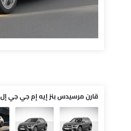
قارن مرسيدس بنز إيه إم جي جي إل