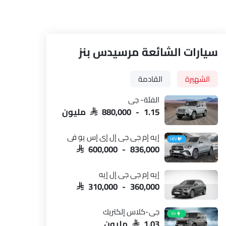
سيارات الشائعة مرسيدس بنز
الشهيرة
القادمة
الفئة- جي
SAR 880,000 - 1.15 مليون
إيه إم جي جي إل إي إس يو في
HEV
SAR 600,000 - 836,000
المقاعد الأمامية
عجلة
إيه إم جي جي إل إيه
SAR 310,000 - 360,000
جي-كلاس إلكتريك
EV
SAR 1.03 مليون