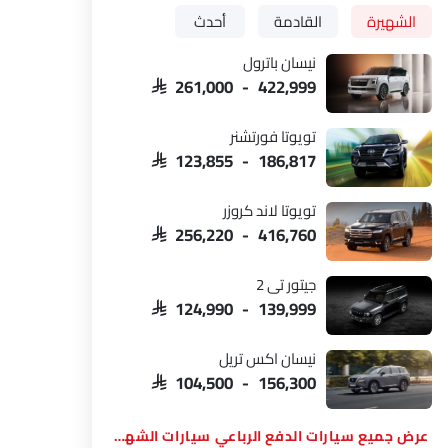
الشهيرة
القادمة
أحدث
نيسان باترول
SAR 261,000 - 422,999
تويوتا فورتشنر
SAR 123,855 - 186,817
تويوتا لاند كروزر
SAR 256,220 - 416,760
جيتور تي 2
SAR 124,990 - 139,999
نيسان اكس تريل
SAR 104,500 - 156,300
سيارات الدفع الرباعي سيارات الشهيرة