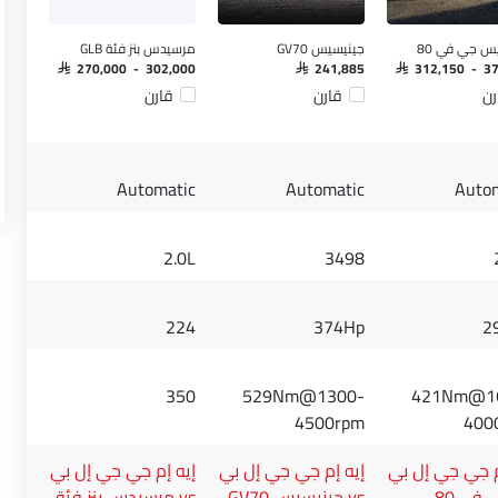
س جي في 80
جينيسيس GV70
مرسيدس بنز فئة GLB
SAR 270,000 - 302,000
SAR 241,885
SAR 312,150 - 3
رن
قارن
قارن
Automatic
Automatic
Auto
2.0L
3498
224
374Hp
2
350
529Nm@1300-
421Nm@1
4500rpm
400
م جي جي إل بي
إيه إم جي جي إل بي
إيه إم جي جي إل بي
vs جينيسيس GV70
vs مرسيدس بنز فئة