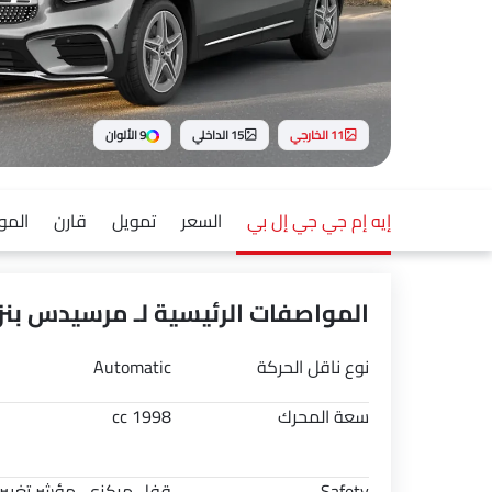
11 الخارجي
15 الداخلي
9 الألوان
إيه إم جي جي إل بي
السعر
تمويل
قارن
المو
المواصفات الرئيسية لـ مرسيدس بنز إي
نوع ناقل الحركة
Automatic
سعة المحرك
1998 cc
Safety
قفل مركزي, مؤشر تغيير