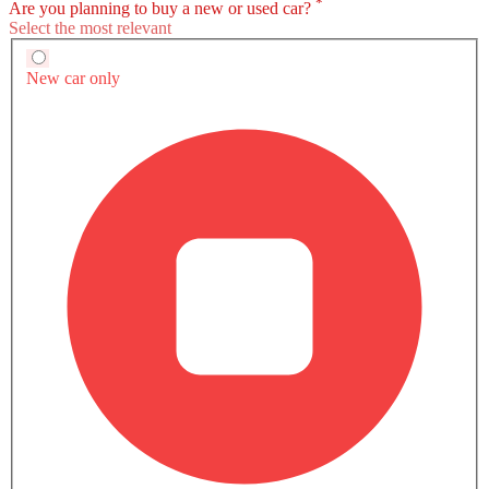
صور خارجية لـ جي أي سي GS8 2026
جي أي سي GS8 has 10 images of its exterior, top جي أي سي GS8
2026 exterior images include منظر بزاوية منخفضة من الأمام, منظر
اقرأ المزيد
أمامي كامل, منظر أمامي متوسط, منظر جانبي, منظر أمامي جانبي
متقاطع, مصباح أمامي, مصباح خلفي, منظر الصندوق عن قرب, عرض
متقاطع خلفي, عرض متوسط خلفي.