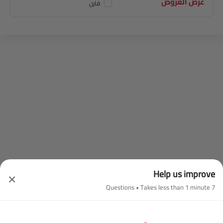
عرض العروض
قارن
Help us improve
×
7 Questions • Takes less than 1 minute
معرض الصور جي أي سي GS8 2026
الخارجي
الداخلي
الألوان