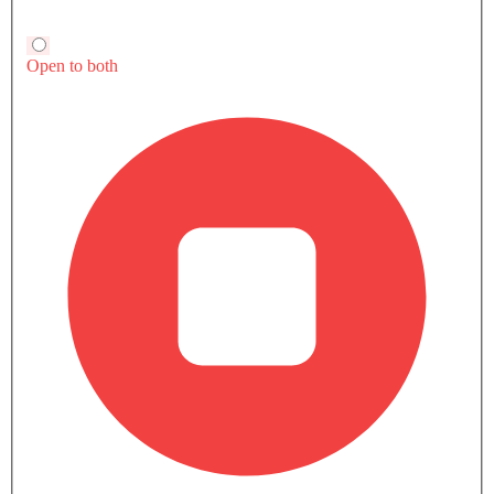
قارن متغيرات جي أي سي GS8
بنزين
GS8 GX 4WD
GS8 جي تي دفع ثنائي
SAR 139,116
SAR 137,609
سعر
سعر
مزايا النسخة الأساسية
بنزين
بنزين
Automatic
Automatic
مكيف الهواء
نظام توجيه القوة
تشغيل المحرك/إيقاف الزر
منفذ الطاقة الملحق
شاهد المزيد
عجلة قيادة متعددة الوظائف