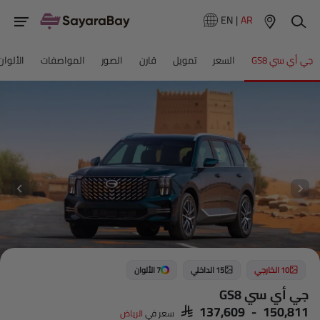
EN
|
AR
جي أي سي GS8
السعر
تمويل
قارن
الصور
المواصفات
الألوان
10 الخارجي
15 الداخلي
7 الألوان
جي أي سي GS8
SAR 137,609 - 150,811
سعر في
الرياض‎