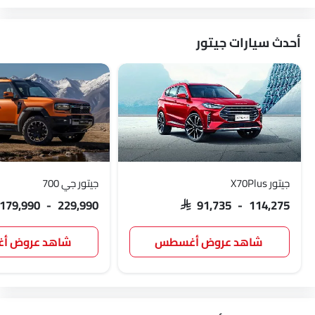
أحدث سيارات جيتور
جيتور X70Plus
جيتور جي 700
 179,990 - 229,990
SAR 91,735 - 114,275
شاهد عروض أغسطس
شاهد عروض 