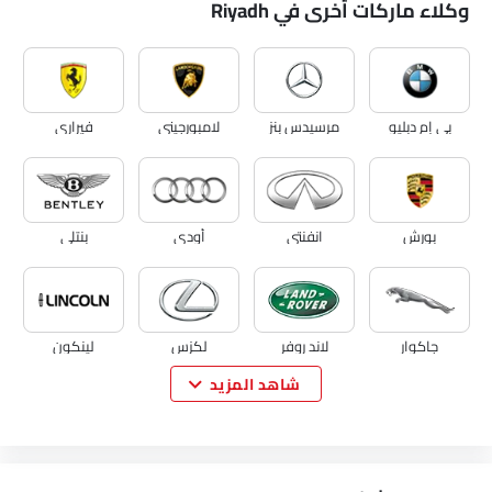
وكلاء ماركات أخرى في Riyadh
بي إم دبليو
مرسيدس بنز
لامبورجيني
فيراري
بورش
انفنتي
أودي
بنتلي
جاكوار
لاند روفر
لكزس
لينكون
شاهد المزيد
لوتس
فولفو
مازيراتي
ألفا روميو