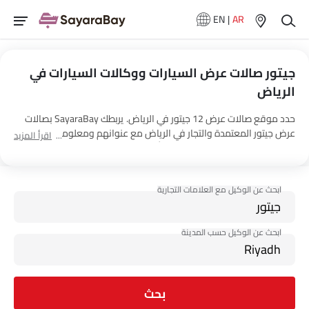
EN
|
AR
جيتور صالات عرض السيارات ووكالات السيارات في
الرياض‎
حدد موقع صالات عرض 12 جيتور في الرياض‎. يربطك SayaraBay بصالات
عرض جيتور المعتمدة والتجار في الرياض‎ مع عنوانهم ومعلومات الاتصال
اقرأ المزيد
الكاملة. لمزيد من المعلومات حول أسعار السيارات جيتور والعروض
وخيارات EMI واختبار القيادة، اتصل بالوكلاء المذكورين أدناه في الرياض‎.
بحث