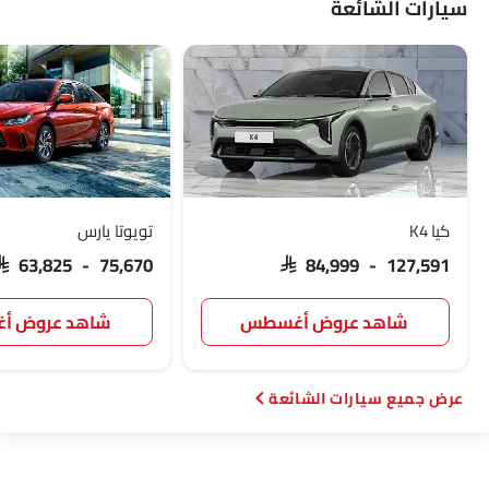
سيارات الشائعة
جينيسيس
أبارث
بورجوارد
هافال
VGV
لوسيد
بي واي دي
تانك
كيا K4
تويوتا يارس
SAR 63,825 - 75,670
SAR 84,999 - 127,591
GWM
سوإست
جايكو
أومودا
شاهد عروض أغسطس
شاهد عروض 
سيارات الشائعة
سكاي ويل
بترومين فوتون
روكس
شاومي