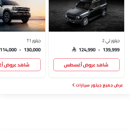
جيتور تي 2
جيتور T1
 114,000 - 130,000
SAR 124,990 - 139,999
شاهد عروض أغسطس
شاهد عروض 
جيتور سيارات