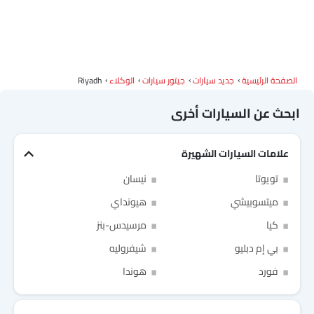
ديبال
ج إم سي
آي كور
إم هيرو
الصفحة الرئيسية
جديد سيارات
جيتور سيارات
الوكلاء
Riyadh
دودج
كاديلاك
أستون مارتن
جي أي سي
ابحث عن السيارات أخرى
علامات السيارات الشهيرة
رام
بوغاتي
شيري
جيلي
Link Your Facebook Account
تويوتا
نيسان
Link Your Google Account
ميتسوبيشي
هيونداي
فورثينج
بيستون
هونشي
بولستار
كيا
مرسيدس-بنز
بي إم دبليو
شيفروليه
فورد
هوندا
SEA
بايك
لينك اند كو
of Cardekho
سياسة الخصوصية
and
شروط الاستخدام
I have read and agree to the