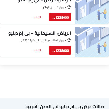
طريق خريص, الرياض‎
8001238000
اتجاه
الرياض، السليمانية – بي إم دبليو
طريق الملك عبدالعزيز, الرياض‎, 12243
8001238000
اتجاه
صالات عرض بي إم دبليو في المدن القريبة