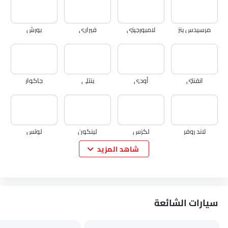
مرسيدس بنز
لامبورجيني
فيراري
بورش
انفنتي
أودي
بنتلي
جاكوار
لاند روفر
لكزس
لينكون
لوتس
شاهد المزيد
فولفو
مازيراتي
ألفا روميو
جينيسيس
سيارات الشائعة