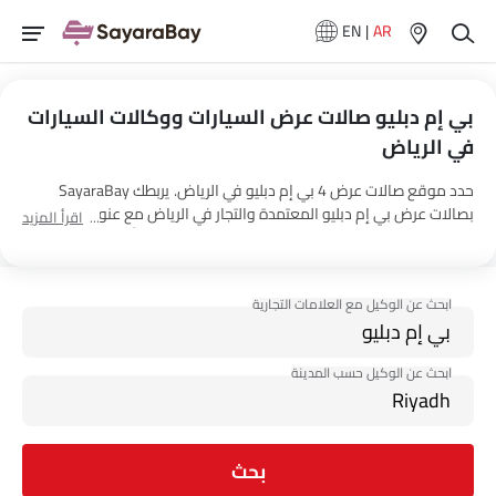
EN
|
AR
بي إم دبليو صالات عرض السيارات ووكالات السيارات
في الرياض‎
حدد موقع صالات عرض 4 بي إم دبليو في الرياض‎. يربطك SayaraBay
بصالات عرض بي إم دبليو المعتمدة والتجار في الرياض‎ مع عنوانهم
اقرأ المزيد
ومعلومات الاتصال الكاملة. لمزيد من المعلومات حول أسعار السيارات بي
إم دبليو والعروض وخيارات EMI واختبار القيادة، اتصل بالوكلاء المذكورين
أدناه في الرياض‎.
بحث