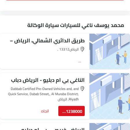
محمد يوسف ناغي للسيارات سيارة الوكالة
طريق الدائري الشمالي، الرياض –
بي إم دبليو
الرياض‎, 13312
اتجاه
الناغي بي ام دبليو - الرياض دباب
Dabbab Certified Pre-Owned Vehicles and, and
Quick Service, Dabab Street,, Al Muraba District,
Riyadh, الرياض‎
8001238000
اتجاه
الرياض، خريص – بي إم دبليو