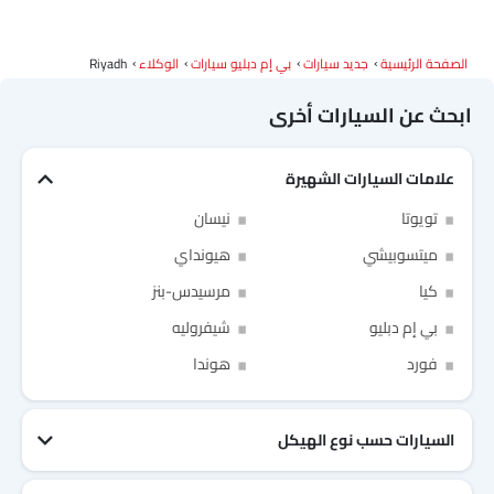
الصفحة الرئيسية
جديد سيارات
بي إم دبليو سيارات
الوكلاء
Riyadh
دودج
كاديلاك
أستون مارتن
جي أي سي
ابحث عن السيارات أخرى
علامات السيارات الشهيرة
رام
بوغاتي
شيري
جيلي
Link Your Facebook Account
تويوتا
نيسان
Link Your Google Account
ميتسوبيشي
هيونداي
فورثينج
بيستون
هونشي
بولستار
كيا
مرسيدس-بنز
بي إم دبليو
شيفروليه
فورد
هوندا
SEA
بايك
لينك اند كو
of Cardekho
سياسة الخصوصية
and
شروط الاستخدام
I have read and agree to the
السيارات حسب نوع الهيكل