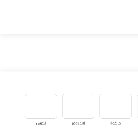
جاكوار
لاند روفر
لكزس