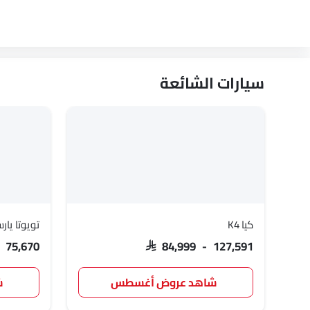
لينكون
لوتس
فولفو
سيارات الشائعة
لوسيد
بي واي دي
تانك
كيا K4
تويوتا يار
روكس
شاومي
ديبال
- 75,670
SAR 84,999 - 127,591
شاهد عروض أغسطس
ش