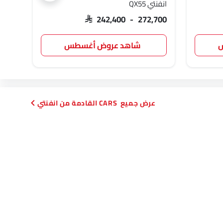
انفنتي QX55
انفنتي 
,550
SAR 242,400 - 272,700
س
شاهد عروض أغسطس
CARS القادمة من انفنتي