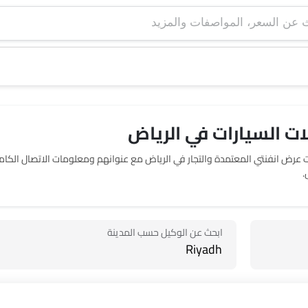
ت السيارات في الرياض‎
حدد موقع صالات عرض 2 انفنتي في الرياض‎. يربطك SayaraBay بصالات عرض انفنتي