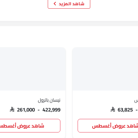
شاهد المزيد
مازيراتي
ألفا روميو
جينيسيس
أبارث
جيتور
GWM
سوإست
جايكو
س
نيسان باترول
ج إم سي
آي كور
إم هيرو
دودج
SAR 261,000 - 422,999
SAR 63,825 
اهد عروض أغسطس
شاهد عروض أغسط