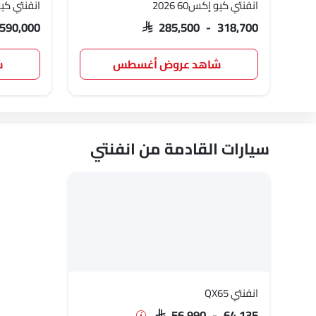
انفنتي كيو إكس60 2026
انفنتي كيو
 590,000
SAR 285,500 - 318,700
شاهد عروض أغسطس
ش
سيارات القادمة من انفنتي
انفنتي QX65
SAR 56,990 - 64,135