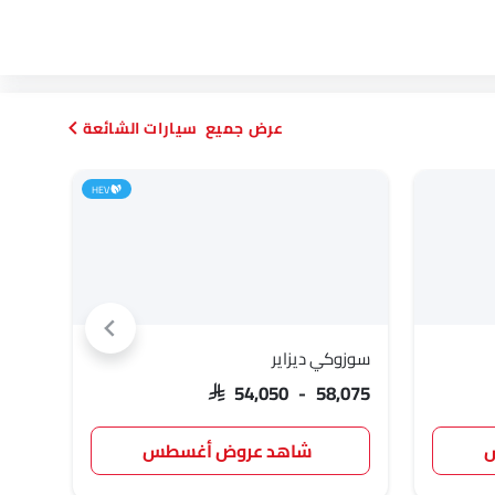
بورجوارد
هافال
VGV
سيارات الشائعة
HEV
أومودا
سكاي ويل
بترومين فوتون
سوزوكي ديزاير
تويوت
كاديلاك
أستون مارتن
جي أي سي
,817
SAR 54,050 - 58,075
س
شاهد عروض أغسطس