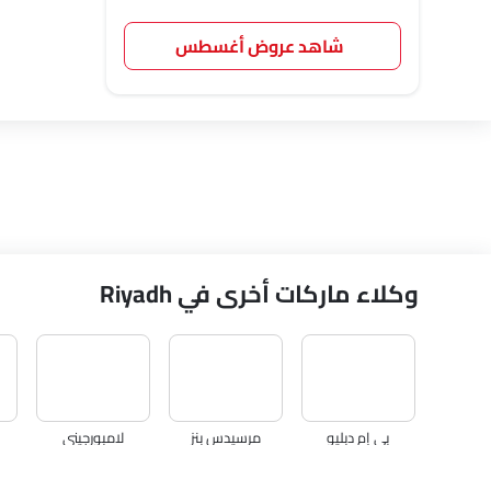
شاهد عروض أغسطس
وكلاء ماركات أخرى في Riyadh
بي إم دبليو
مرسيدس بنز
لامبورجيني