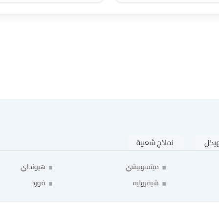
جيلي
فورثينج
بيستون
هونشي
هيكل
نماذج شعبية
ميتسوبيشي
هيونداي
شيفروليه
فورد