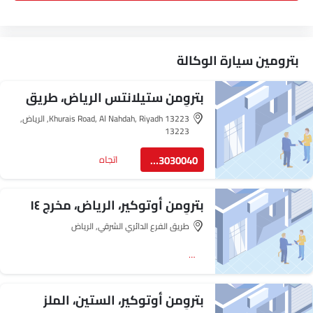
بترومين سيارة الوكالة
بتروِمن ستيلانتس الرياض، طريق
خُرَيس
Khurais Road, Al Nahdah, Riyadh 13223, الرياض‎,
13223
8003030040
اتجاه
بتروِمن أوتوكير، الرياض، مخرج ١٤
طريق الفرع الدائري الشرقي, الرياض‎
اتجاه
بتروِمن أوتوكير، الستين، الملز