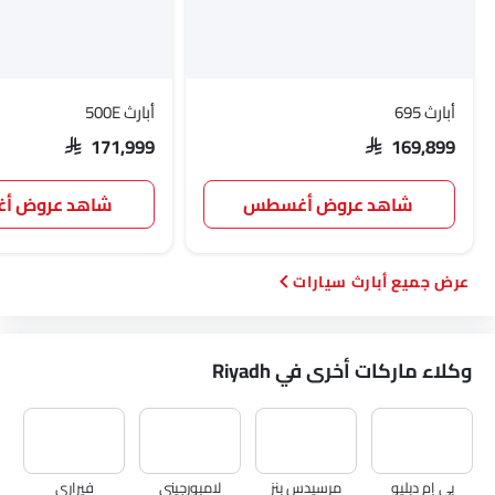
أبارث 695
أبارث 500E
SAR 171,999
SAR 169,899
شاهد عروض أغسطس
شاهد عروض 
أبارث سيارات
وكلاء ماركات أخرى في Riyadh
بي إم دبليو
مرسيدس بنز
لامبورجيني
فيراري