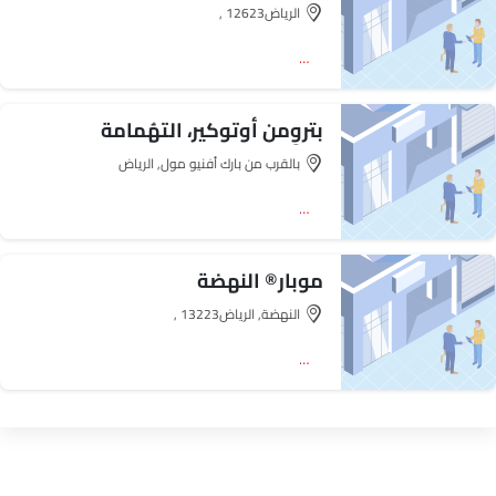
الرياض‎, 12623
اتجاه
بتروِمن أوتوكير، التهُمامة
بالقرب من بارك أفنيو مول, الرياض‎
اتجاه
موبار® النهضة
النهضة, الرياض‎, 13223
اتجاه