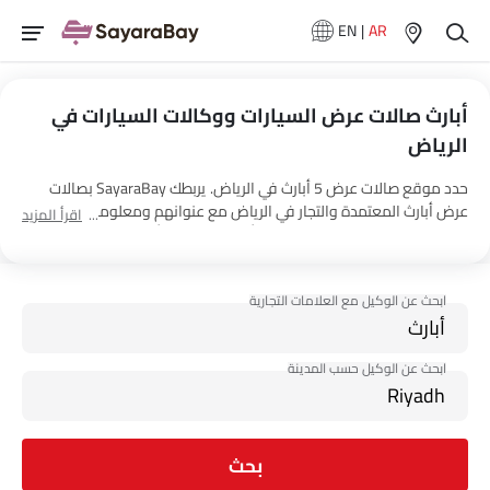
EN
|
AR
أبارث صالات عرض السيارات ووكالات السيارات في
الرياض‎
حدد موقع صالات عرض 5 أبارث في الرياض‎. يربطك SayaraBay بصالات
عرض أبارث المعتمدة والتجار في الرياض‎ مع عنوانهم ومعلومات الاتصال
اقرأ المزيد
الكاملة. لمزيد من المعلومات حول أسعار السيارات أبارث والعروض
وخيارات EMI واختبار القيادة، اتصل بالوكلاء المذكورين أدناه في الرياض‎.
بحث