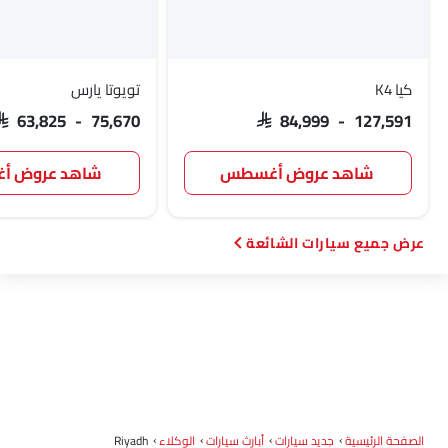
لوسيد
بي واي دي
تانك
جيتور
كيا K4
تويوتا يارس
SAR 63,825 - 75,670
SAR 84,999 - 127,591
GWM
سوإست
جايكو
أومودا
شاهد عروض أغسطس
شاهد عروض 
سيارات الشائعة
سكاي ويل
بترومين فوتون
روكس
شاومي
ديبال
ج إم سي
آي كور
إم هيرو
الصفحة الرئيسية
جديد سيارات
أبارث سيارات
الوكلاء
Riyadh
دودج
كاديلاك
أستون مارتن
جي أي سي