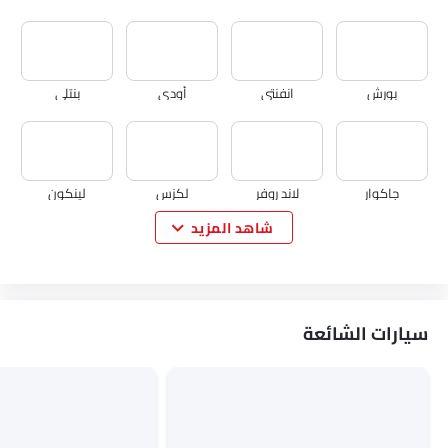
بورش
انفنتي
أودي
بنتلي
جاكوار
لاند روفر
لكزس
لينكون
شاهد المزيد
لوتس
فولفو
مازيراتي
ألفا روميو
سيارات الشائعة
جينيسيس
بورجوارد
هافال
VGV