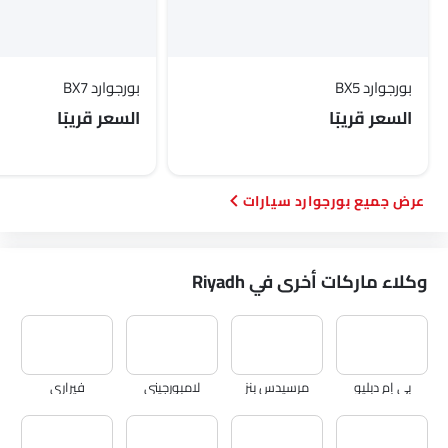
بورجوارد BX5
بورجوارد BX7
السعر قريبًا
السعر قريبًا
بورجوارد سيارات
وكلاء ماركات أخرى في Riyadh
بي إم دبليو
مرسيدس بنز
لامبورجيني
فيراري