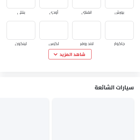
بورش
انفنتي
أودي
بنتلي
جاكوار
لاند روفر
لكزس
لينكون
شاهد المزيد
لوتس
فولفو
مازيراتي
ألفا روميو
سيارات الشائعة
جينيسيس
أبارث
هافال
VGV
لوسيد
بي واي دي
تانك
جيتور