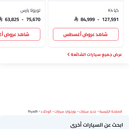
كيا K4
تويوتا يارس
SAR 63,825 - 75,670
SAR 84,999 - 127,591
GWM
سوإست
جايكو
أومودا
شاهد عروض أغسطس
شاهد عروض 
سيارات الشائعة
سكاي ويل
بترومين فوتون
روكس
شاومي
ديبال
ج إم سي
آي كور
إم هيرو
الصفحة الرئيسية
جديد سيارات
بورجوارد سيارات
الوكلاء
Riyadh
دودج
كاديلاك
أستون مارتن
جي أي سي
ابحث عن السيارات أخرى