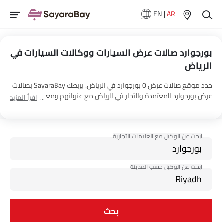
EN
|
AR
بورجوارد صالات عرض السيارات ووكالات السيارات في
الرياض‎
حدد موقع صالات عرض 0 بورجوارد في الرياض‎. يربطك SayaraBay بصالات
عرض بورجوارد المعتمدة والتجار في الرياض‎ مع عنوانهم ومعلومات
اقرأ المزيد
الاتصال الكاملة. لمزيد من المعلومات حول أسعار السيارات بورجوارد
والعروض وخيارات EMI واختبار القيادة، اتصل بالوكلاء المذكورين أدناه في
الرياض‎.
بحث