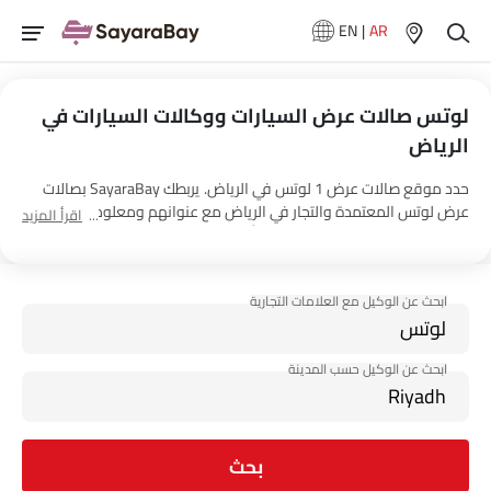
EN
|
AR
لوتس صالات عرض السيارات ووكالات السيارات في
الرياض‎
حدد موقع صالات عرض 1 لوتس في الرياض‎. يربطك SayaraBay بصالات
عرض لوتس المعتمدة والتجار في الرياض‎ مع عنوانهم ومعلومات الاتصال
اقرأ المزيد
الكاملة. لمزيد من المعلومات حول أسعار السيارات لوتس والعروض
وخيارات EMI واختبار القيادة، اتصل بالوكلاء المذكورين أدناه في الرياض‎.
بحث