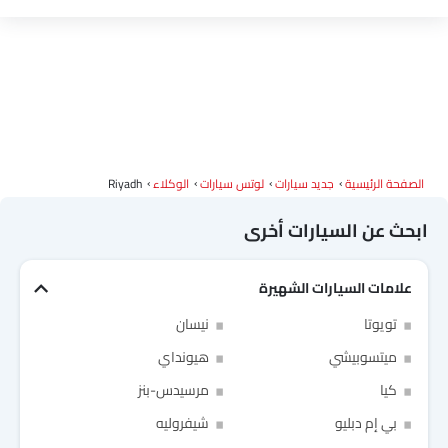
ديبال
ج إم سي
آي كور
إم هيرو
الصفحة الرئيسية
جديد سيارات
لوتس سيارات
الوكلاء
Riyadh
دودج
كاديلاك
أستون مارتن
جي أي سي
ابحث عن السيارات أخرى
علامات السيارات الشهيرة
رام
بوغاتي
شيري
جيلي
Link Your Facebook Account
تويوتا
نيسان
Link Your Google Account
ميتسوبيشي
هيونداي
فورثينج
بيستون
هونشي
بولستار
كيا
مرسيدس-بنز
بي إم دبليو
شيفروليه