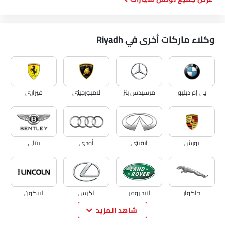
وكلاء ماركات أخرى في Riyadh
بي إم دبليو
مرسيدس بنز
لامبورجيني
فيراري
بورش
انفنتي
أودي
بنتلي
جاكوار
لاند روفر
لكزس
لينكون
شاهد المزيد