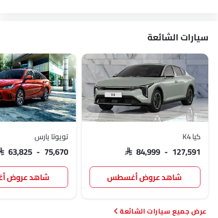
فولفو
مازيراتي
ألفا روميو
جينيسيس
سيارات الشائعة
أبارث
بورجوارد
هافال
VGV
لوسيد
بي واي دي
تانك
جيتور
كيا K4
تويوتا يارس
SAR 63,825 - 75,670
SAR 84,999 - 127,591
GWM
سوإست
جايكو
أومودا
شاهد عروض أغسطس
شاهد عروض 
سيارات الشائعة
سكاي ويل
بترومين فوتون
روكس
شاومي