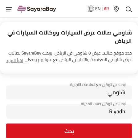
EN
|
AR
شاومي صالات عرض السيارات ووكالات السيارات في
الرياض‎
حدد موقع صالات عرض 0 شاومي في الرياض‎. يربطك SayaraBay بصالات
عرض شاومي المعتمدة والتجار في الرياض‎ مع عنوانهم ومعلومات
اقرأ المزيد
الاتصال الكاملة. لمزيد من المعلومات حول أسعار السيارات شاومي
والعروض وخيارات EMI واختبار القيادة، اتصل بالوكلاء المذكورين أدناه في
الرياض‎.
بحث