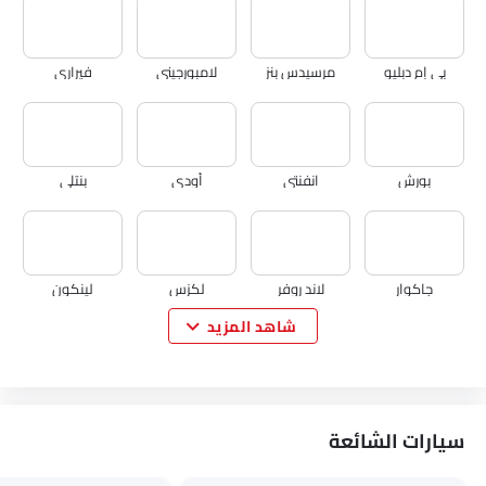
بي إم دبليو
مرسيدس بنز
لامبورجيني
فيراري
بورش
انفنتي
أودي
بنتلي
جاكوار
لاند روفر
لكزس
لينكون
شاهد المزيد
لوتس
فولفو
مازيراتي
ألفا روميو
سيارات الشائعة