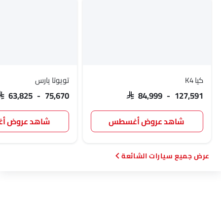
جينيسيس
أبارث
بورجوارد
هافال
VGV
لوسيد
بي واي دي
تانك
كيا K4
تويوتا يارس
SAR 63,825 - 75,670
SAR 84,999 - 127,591
جيتور
GWM
سوإست
جايكو
شاهد عروض أغسطس
شاهد عروض 
سيارات الشائعة
أومودا
سكاي ويل
بترومين فوتون
روكس
ديبال
ج إم سي
آي كور
إم هيرو