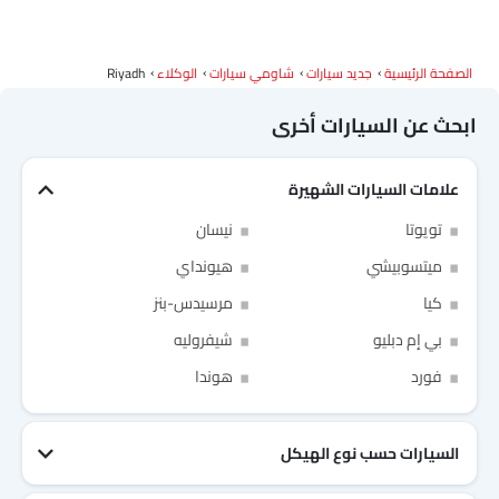
الصفحة الرئيسية
جديد سيارات
شاومي سيارات
الوكلاء
Riyadh
دودج
كاديلاك
أستون مارتن
جي أي سي
ابحث عن السيارات أخرى
علامات السيارات الشهيرة
رام
بوغاتي
شيري
جيلي
Link Your Facebook Account
تويوتا
نيسان
Link Your Google Account
ميتسوبيشي
هيونداي
فورثينج
بيستون
هونشي
بولستار
كيا
مرسيدس-بنز
بي إم دبليو
شيفروليه
فورد
هوندا
SEA
بايك
لينك اند كو
of Cardekho
سياسة الخصوصية
and
شروط الاستخدام
I have read and agree to the
السيارات حسب نوع الهيكل