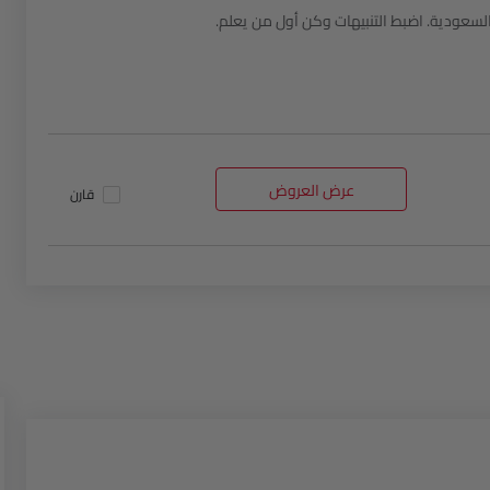
Help us impr
عرض العروض
قارن