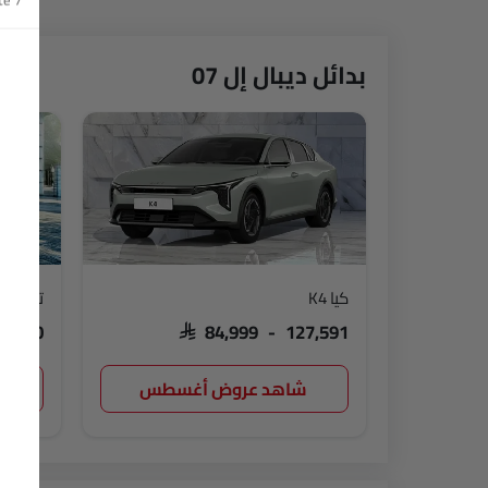
بدائل ديبال إل 07
كيا K4
تويوتا 
75,670
SAR 84,999 - 127,591
شاهد عروض أغسطس
ش