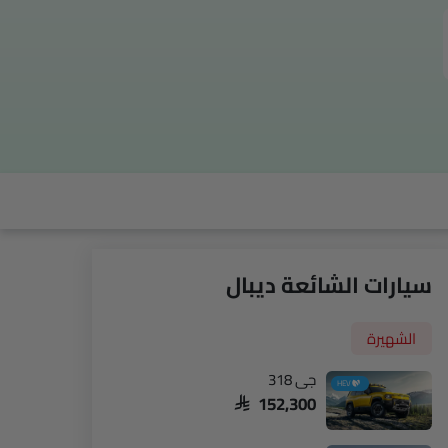
تويتر
واتساب
سيارات الشائعة ديبال
الشهيرة
جي 318
HEV
SAR 152,300