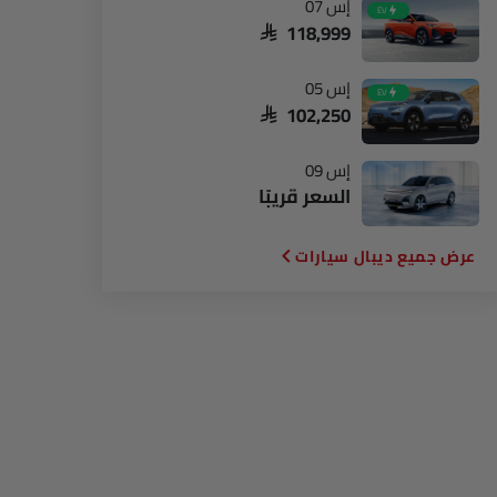
إس 07
EV
SAR 118,999
إس 05
EV
SAR 102,250
إس 09
السعر قريبًا
ديبال سيارات
الكونسول المركزي
عجلة