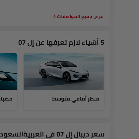
المواصفات
5 أشياء لازم تعرفها عن إل 07
منظر أمامي متوسط
مصباح
سعر ديبال إل 07 في العربيةالسعودية