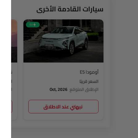
سيارات القادمة الأخرى
EV
أومودا E5
نيسان إ
السعر قريبًا
السعر قر
الإطلاق المتوقع
Oct, 2026
الإطلاق
نبهني عند الاطلاق