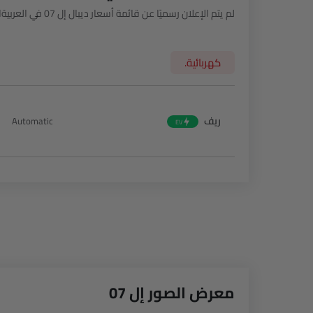
لم يتم الإعلان رسميًا عن قائمة أسعار ديبال إل 07 في العربيةالسعودية. اضبط التنبيهات وكن أول من يعلم.
كهربائية.
ove
ريف
Automatic
EV
7 Questions • Takes less than 1 minute
معرض الصور إل 07