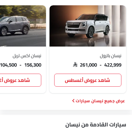
نيسان باترول
نيسان اكس تريل
 104,500 - 156,300
SAR 261,000 - 422,999
شاهد عروض أغسطس
شاهد عروض 
نيسان سيارات
سيارات القادمة من نيسان