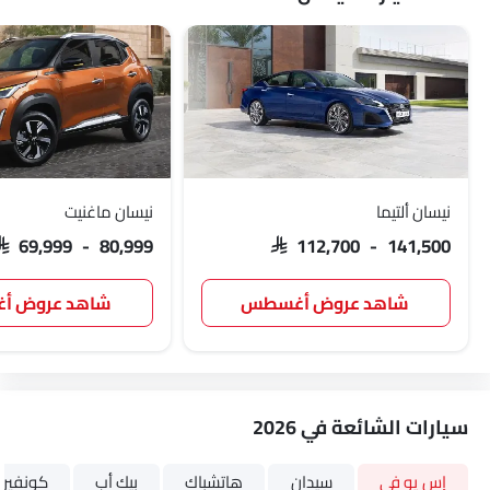
نيسان ألتيما
نيسان ماغنيت
SAR 69,999 - 80,999
SAR 112,700 - 141,500
شاهد عروض أغسطس
شاهد عروض 
سيارات الشائعة في 2026
إس يو في
سيدان
هاتشباك
بيك أب
كونفيرت