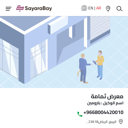
EN
|
AR
معرض ثمامة
اسم الوكيل : بترومين
+9668004420010
الربيع, الرياض‎, 23618