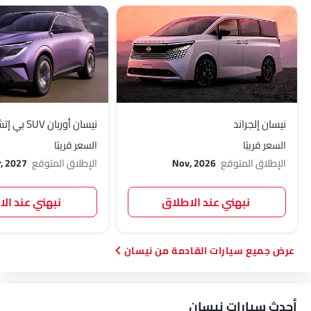
نيسان إلجراند
نيسان أوربان SUV بي إتش إي في
السعر قريبًا
السعر قريبًا
الإطلاق المتوقع
Nov, 2026
الإطلاق المتوقع
, 2027
نبهني عند الاطلاق
نبهني عند ال
سيارات القادمة من نيسان
أحدث سيارات نيسان