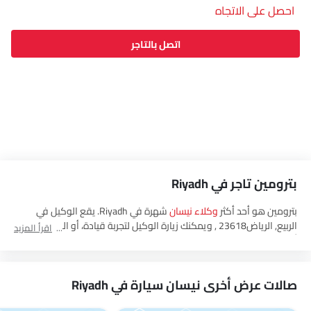
احصل على الاتجاه
اتصل بالتاجر
بترومين تاجر في Riyadh
بترومين هو أحد أكثر
وكلاء نيسان
شهرة في Riyadh. يقع الوكيل في
الربيع, الرياض‎, 23618 ويمكنك زيارة الوكيل لتجربة قيادة، أو الحصول على
اقرأ المزيد
أحدث العروض، وشراء جميع
نيسان العربيةالسعودية
سيارات.
صالات عرض أخرى نيسان سيارة في Riyadh