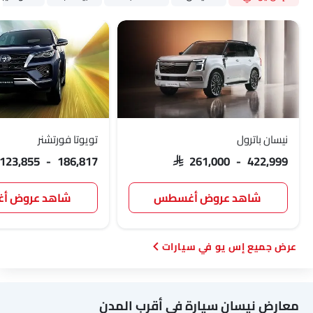
نيسان باترول
تويوتا فورتشنر
 123,855 - 186,817
SAR 261,000 - 422,999
شاهد عروض أغسطس
شاهد عروض 
إس يو في سيارات
معارض نيسان سيارة في أقرب المدن