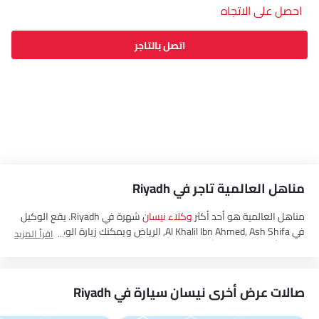
احصل على الاتجاه
اتصل بالتاجر
مناهل العالمية تاجر في Riyadh
مناهل العالمية هو أحد أكثر
وكلاء نيسان
شهرة في Riyadh. يقع الوكيل
في Al Khalil Ibn Ahmed, Ash Shifa, الرياض‎ ويمكنك زيارة الوكيل لتجربة
اقرأ المزيد
قيادة، أو الحصول على أحدث العروض، وشراء جميع
نيسان
العربيةالسعودية
سيارات.
صالات عرض أخرى نيسان سيارة في Riyadh