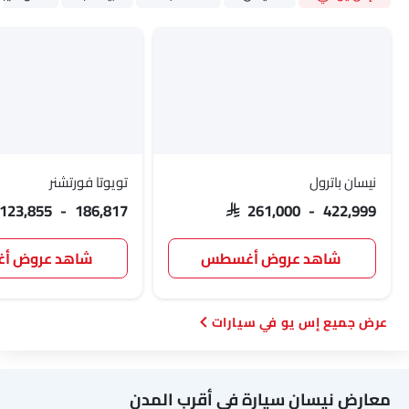
نيسان باترول
تويوتا فورتشنر
 123,855 - 186,817
SAR 261,000 - 422,999
شاهد عروض أغسطس
شاهد عروض 
إس يو في سيارات
معارض نيسان سيارة في أقرب المدن