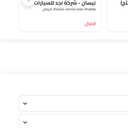
تج)
نيسان - شركة نجد للسيارات
نيسا
Khurais service road, Alnahda, الرياض‎
الق
3059 Obai AlAla'a AlNajmi, AlMarwah, الري
اتصال
اتصا