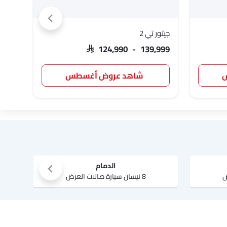
جيتور تي 2
نيسا
,300
SAR 124,990 - 139,999
س
شاهد عروض أغسطس
الدمام
8 نيسان سيارة صالات العرض