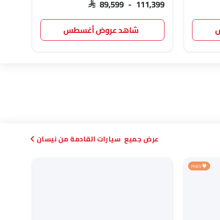
,999
SAR 89,599 - 111,399
س
شاهد عروض أغسطس
سيارات القادمة من نيسان
PHEV