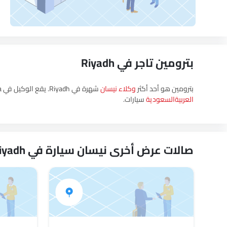
بترومين تاجر في Riyadh
بترومين هو أحد أكثر
وكلاء نيسان
شهرة في Riyadh. يقع الوكيل في Ar Rabwah, Riyadh 12813, Saudi Arabia, الرياض‎ ويمكنك زيارة الوكيل لتجربة قيادة، أو الحصول على أحدث العروض، وشراء جميع
العربيةالسعودية
سيارات.
صالات عرض أخرى نيسان سيارة في Riyadh