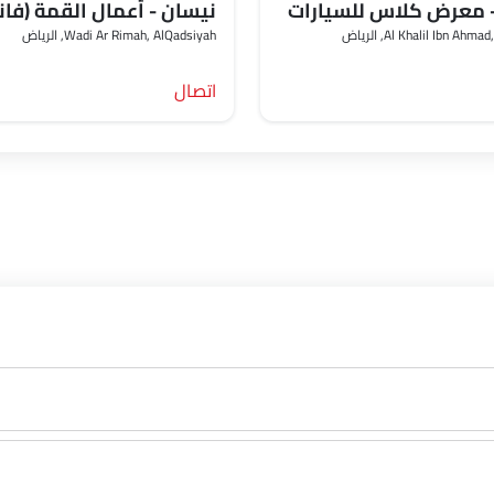
 معرض كلاس للسيارات
نيسان - أعمال القمة (فان
Al Khalil Ibn A, الرياض‎
Wadi Ar Rimah, AlQadsiyah, الرياض‎
اتصال