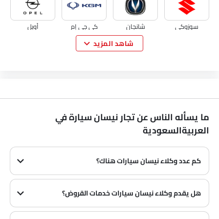
سوزوكي
شانجان
كي جي إم
أوبل
شاهد المزيد
سيتروين
اكيورا
جاك
تيسلا
ما يسأله الناس عن تجار نيسان سيارة في
دبليو موتورز
دورسن
ماهيندرا
العربيةالسعودية
كم عدد وكلاء نيسان سيارات هناك؟
There are 89 authorized وكلاء نيسان سيارات in العربيةالسعودية across 19 cities.
هل يقدم وكلاء نيسان سيارات خدمات القروض؟
نعم، يقدم معظم وكلاء نيسان سيارات خدمات القروض مع عروض دفع مقدمة وأقساط شهرية مثيرة.