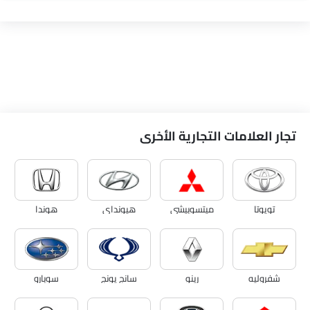
تجار العلامات التجارية الأخرى
تويوتا
ميتسوبيشي
هيونداي
هوندا
شفروليه
رينو
سانج يونج
سوبارو