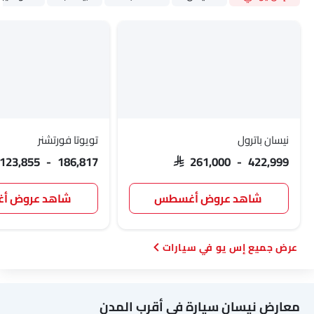
نيسان باترول
تويوتا فورتشنر
 123,855 - 186,817
SAR 261,000 - 422,999
شاهد عروض أغسطس
شاهد عروض 
إس يو في سيارات
معارض نيسان سيارة في أقرب المدن