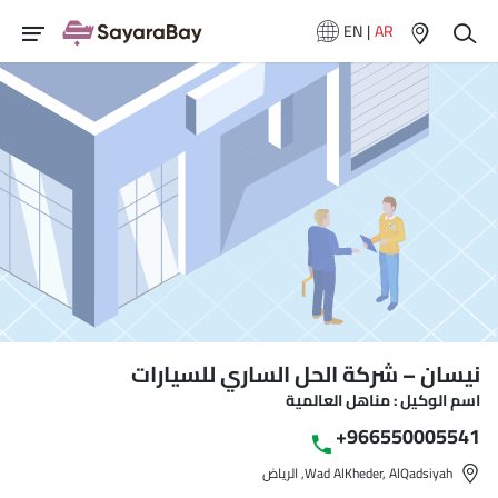
EN
|
AR
نيسان – شركة الحل الساري للسيارات
اسم الوكيل : مناهل العالمية
+966550005541
Wad AlKheder, AlQadsiyah, الرياض‎