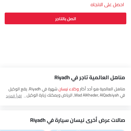
احصل على الاتجاه
اتصل بالتاجر
مناهل العالمية تاجر في Riyadh
مناهل العالمية هو أحد أكثر
وكلاء نيسان
شهرة في Riyadh. يقع الوكيل
في Wad AlKheder, AlQadsiyah, الرياض‎ ويمكنك زيارة الوكيل لتجربة
اقرأ المزيد
قيادة، أو الحصول على أحدث العروض، وشراء جميع
نيسان
العربيةالسعودية
سيارات.
صالات عرض أخرى نيسان سيارة في Riyadh