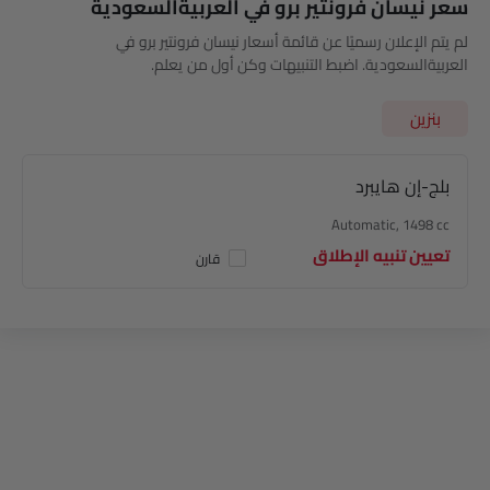
سعر نيسان فرونتير برو في العربيةالسعودية
لموديلات نيسان والميزات الكهربائية الحديثة. تتميز سيارة Frontier Pro
الجديدة بمحرك توربيني سعة 1.5 لتر وتصميم خارجي مذهل. تتميز بمدى
لم يتم الإعلان رسميًا عن قائمة أسعار نيسان فرونتير برو في
يصل إلى 135 كيلومترًا للسيارات الكهربائية فقط وهي مناسبة للتنقلات
العربيةالسعودية. اضبط التنبيهات وكن أول من يعلم.
الحضرية والمغامرات الخارجية.
لم يتم الإعلان رسميًا عن سعر نيسان فرونتير برو في المملكة العربية
بنزين
السعودية من قبل العلامة التجارية حتى الآن.
أثناء استكشاف إصدارات
نيسان فرونتير بر
و
، يمكنك الاختيار من بين طراز
PHEV هجين واحد فقط:
بلج-إن هايبرد
نيسان فرونتير برو هايبرد كهربائية قابلة للشحن
Automatic, 1498 cc
يتم تشغيل الشاحنة الصغيرة بواسطة محرك بنزين توربيني سعة 1.5 لتر،
تعيين تنبيه الإطلاق
مدعوم بمحرك كهربائي. تعتبر سيارة نيسان فرونتير برو قوية،
وتقدّم
عزم
قارن
دوران
يبلغ
إلى 800 نيوتن متر. سوف تستمتع بتغيير التروس بسلاسة، وذلك
بفضل ناقل الحركة الأوتوماتيكي. تتمتع الشاحنة الصغيرة بخلوص أرضي
مرتفع يبلغ 231 ملم، مما يساعدها على التعامل مع التضاريس الوعرة
مثل المسارات الصحراوية. أثناء القيادة في وضع EV، يوفر نظام PHEV
مدى يصل إلى 135 كم.
قامت نيسان بدمج سيارتها Frontier Pro الجديدة مع مجموعة واسعة من
ميزات السلامة. تأتي مزودة بوسائد هوائية مزدوجة ونظام فرامل مانع
للانغلاق مع توزيع إلكتروني لقوة الفرامل. تشتمل بعض ميزات السلامة
ومساعدة السائق الأخرى في نيسان فرونتير برو 2025 على أقفال أبواب
تستشعر السرعة، ومؤشرات تغيير المسار، ونظام منع تشغيل المحرك.