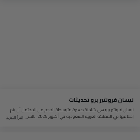
نيسان فرونتير برو تحديثات
نيسان فرونتير برو
هي شاحنة صغيرة متوسطة الحجم
من المحتمل أن
يتم
إطلاقها في المملكة العربية السعودية في أكتوبر 2025. بالنسبة لعشاق
اقرأ المزيد
السيارات، تعد نيسان فرونتير برو 2025 خيارًا رائعًا للسيارات الهجينة القابلة
للشحن، ومثالية للقدرات القوية على الطرق الوعرة.
تمزج هذه السيارة الكهربائية بسلاسة بين المتانة والأناقة الكلاسيكية