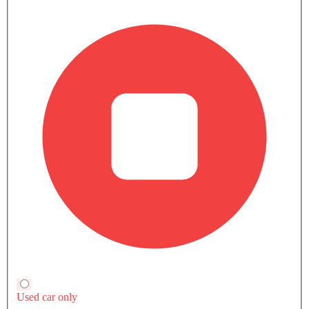
كما أن الإطار القوي للشاحنة الصغيرة يجعلها اختيارًا رائعًا لمحبي
المغامرة. سواء كنت تستكشف شوارع المدينة أو تتجه إلى الطرق الوعرة،
فإن Frontier Pro سيكون اختيارًا جيدًا في فئة الشاحنات متوسطة الحجم.
صور خارجية لـ فرونتير برو