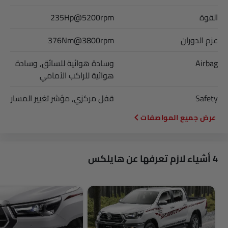
القوة
235Hp@5200rpm
عزم الدوران
376Nm@3800rpm
Airbag
وسادة هوائية للسائق, وسادة
هوائية للراكب الأمامي
Safety
قفل مركزي, مؤشر تغيير المسار
المواصفات
4 أشياء لازم تعرفها عن هايلكس