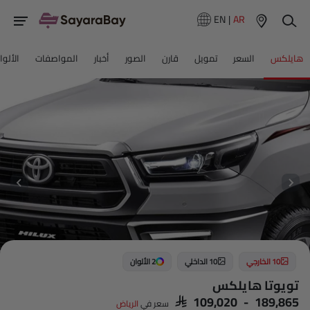
EN
|
AR
هايلكس
السعر
تمويل
قارن
الصور
أخبار
المواصفات
الألوا
10 الخارجي
10 الداخلي
2 الألوان
تويوتا هايلكس
SAR 109,020 - 189,865
سعر في
الرياض‎