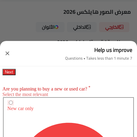
معرض الصور هايلكس 2026
الخارجي
الداخلي
الألوان
صور خارجية لـ تويوتا هايلكس 2026
Help us improve
تويوتا هايلكس has 10 images of its exterior, top تويوتا هايلكس 2026
×
exterior images include منظر بزاوية منخفضة من الأمام, منظر أمامي
7 Questions • Takes less than 1 minute
اقرأ المزيد
متوسط, منظر جانبي, منظر خلفي كامل, منظر الزاوية الخلفية, مصباح
أمامي, عجلة, قضبان السقف, منظر الشبك الأمامي, الأبواب مفتوحة.