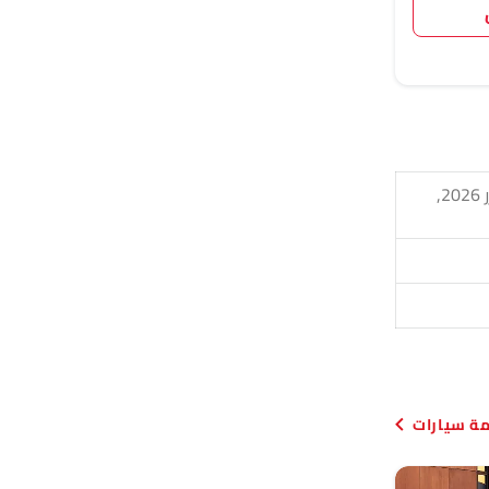
تويوتا بي زد 4 إكس, تويوتا لاند كروزر إس إي, تويوتا سي-إتش آر بلس, تويوتا أوربان كروزر 2026,
دمة سيارات
HEV