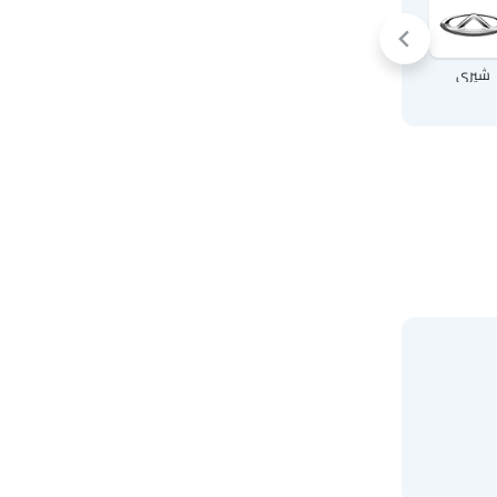
شيري
أودي
إم جي
إنفينيتي