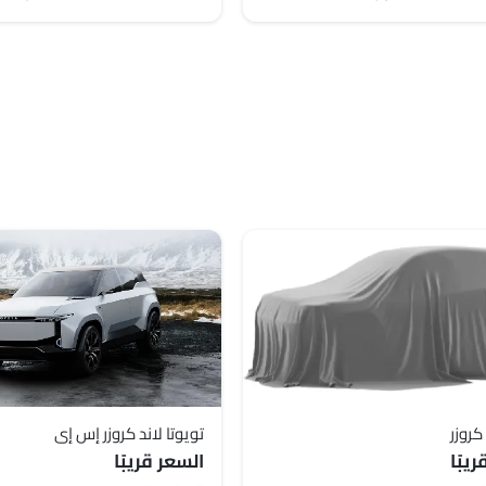
تويوتا لاند كروزر إس إي
يبًا
السعر قريبًا