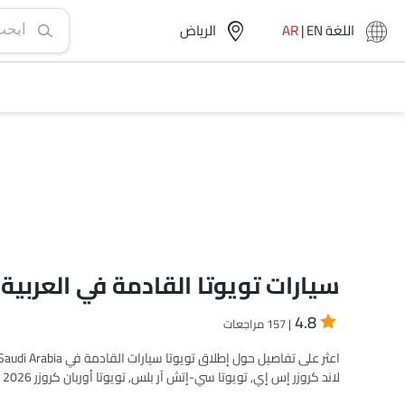
اللغة
EN
|
AR
الرياض‎
سيارات تويوتا القادمة في العربية
4.8
| 157 مراجعات
إس يو في, 3 إس يو في, 4 إس يو في and 5 إس يو في. اختر طراز سيارات المطلوب من القائمة للتحقق من الصور الحصرية، المواصفات، الميزات، والمزيد.