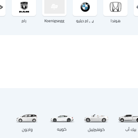
هوندا
بي إم دبليو
Koenigsegg
رام
كوبيه
بيك أب
كونفيرتيبل
واجون