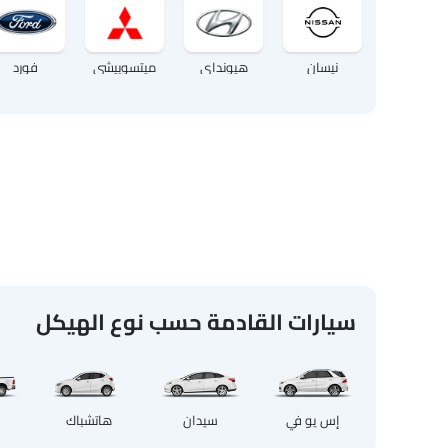
نيسان
هيونداي
ميتسوبيشي
فورد
سيارات القادمة حسب نوع الهيكل
إس يو في
سيدان
هاتشباك