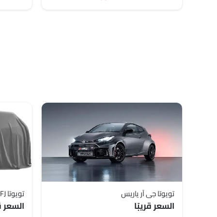
تويوتا جي آر ياريس
تويوتا FJ كروزر
السعر قريبًا
السعر قر