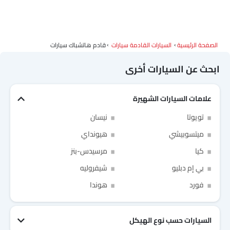
الصفحة الرئيسية
السيارات القادمة سيارات
قادم هاتشباك سيارات
ابحث عن السيارات أخرى
علامات السيارات الشهيرة
تويوتا
نيسان
ميتسوبيشي
هيونداي
كيا
مرسيدس-بنز
بي إم دبليو
شيفروليه
Link Your Facebook Account
Link Your Google Account
فورد
هوندا
السيارات حسب نوع الهيكل
of Cardekho SEA
الخصوصية