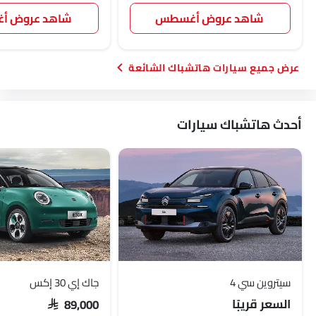
شاهد عروض أغسطس
شاهد عروض 
سيارات هاتشباك الشائعة
أحدث هاتشباك سيارات
سيتروين سي 4
جاك إي 30 إكس
السعر قريبًا
SAR 89,000