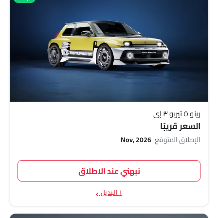
رينو ٥ تيربو ٣ إي
السعر قريبًا
الإطلاق المتوقع
Nov, 2026
نبهني عند الاطلاق
١ البديل