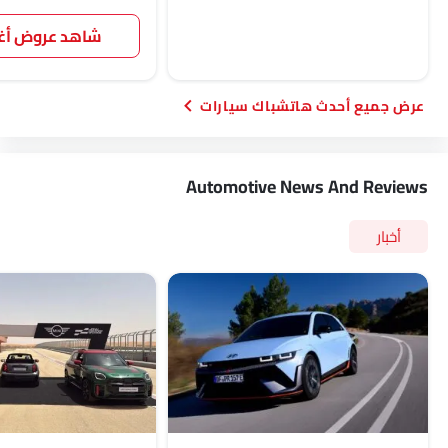
شاهد عروض 
أحدث هاتشباك سيارات
Automotive News And Reviews
أخبار