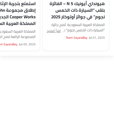
هيونداي أيونيك 5 N – الفائزة
استمتع بتجربة الإثار
بلقب "السيارة ذات الخمس
إطلاق م
نجوم" في جوائز أوتوكار 2025
oper Works
المملكة العربية ال
المملكة العربية السعودية: تُمنح جائزة
"السيارة ذات الخمس نجوم" فقط
اقرأ المزيد
المملكة العربية السعودية
للطرازات التي تحقق أداءً استثنائياً في
المجموعة الرائعة لمنح ال
Team SayaraBay,
Jul 01, 2025
جميع الفئات. نالت هيونداي...
جديدة ومثيرة حقًا وراء عج
am SayaraBay,
Jun 05, 2025
تشتمل خيارات مجموعة...