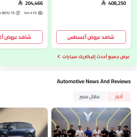
SAR 204,466
SAR 408,250
10 Mins (20 to 80%)
410 km
شاهد عروض أغسطس
شاهد عروض 
أحدث إليكتريك سيارات
Automotive News And Reviews
أخبار
مقال مميز