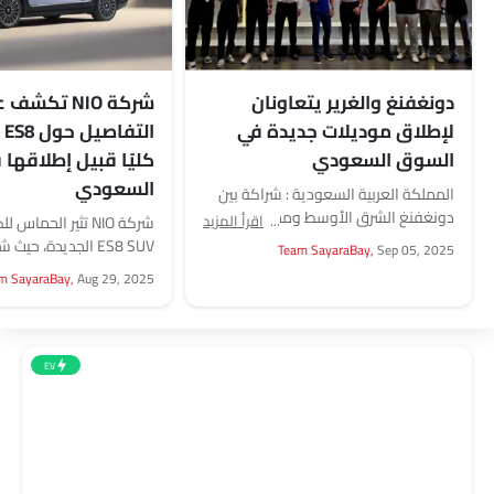
دونغفنغ والغرير يتعاونان
شركة NIO تك
لإطلاق موديلات جديدة في
ال
السوق السعودي
كليًا قبيل إطلاقها
السعودي
المملكة العربية السعودية : شراكة بين
دونغفنغ الشرق الأوسط ومجموعة
اقرأ المزيد
شركة NIO تثير الح
الغرير لإطلاق علامتي VOYAH وMHERO
ES8 SUV الجديدة، حي
Team SayaraBay,
Sep 05, 2025
في السعودية، مما يعزز خيارات...
صورًا للتصميم وبعض الم
m SayaraBay,
Aug 29, 2025
الرئيسية قبيل الإطلاق...
EV