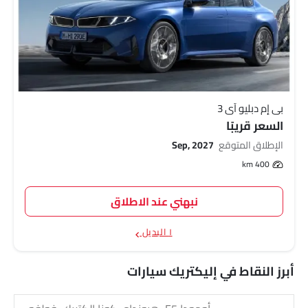
بي إم دبليو آي 3
السعر قريبًا
الإطلاق المتوقع
Sep, 2027
400 km
نبهني عند الاطلاق
١ البديل
أبرز النقاط في إليكتريك سيارات