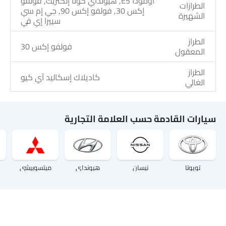
أومودا E5, هيونداي كونا إلكتريك, فولفو
الطرازات
إكس 30, فولفو إكس 90, جي إم سي
الشهيرة
سييرا إي في
الطراز
فولفو إكس 30
المعقول
الطراز
كاديلاك إسكاليد آي كيو
الغالي
سيارات القادمة حسب العلامة التجارية
تويوتا
نيسان
هيونداي
ميتسوبيشي