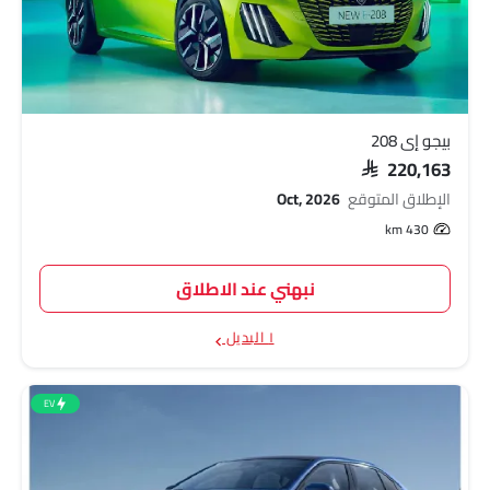
بيجو إي 208
SAR 220,163
الإطلاق المتوقع
Oct, 2026
430 km
نبهني عند الاطلاق
١ البديل
EV