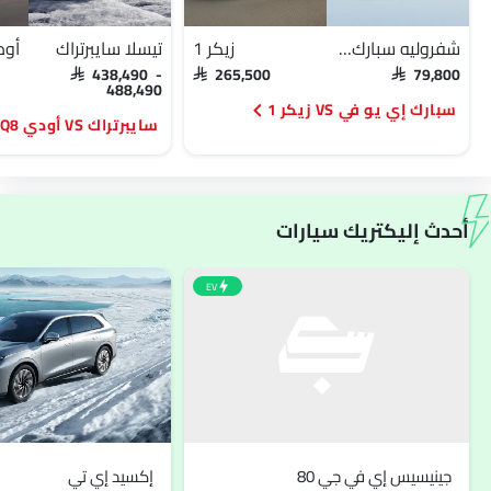
شفروليه سبارك إي يو في
زيكر 1
تيسلا سايبرتراك
SAR 438,490 -
SAR 265,500
SAR 79,800
488,490
سبارك إي يو في VS زيكر 1
سايبرتراك VS أودي Q8 إي-ترون
أحدث إليكتريك سيارات
EV
جينيسيس إي في جي 80
إكسيد إي تي