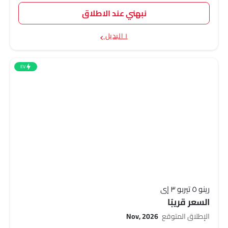
نبهني عند الاطلاق
١ البديل
EV
رينو ٥ تيربو ٣ إي
السعر قريبًا
الإطلاق المتوقع
Nov, 2026