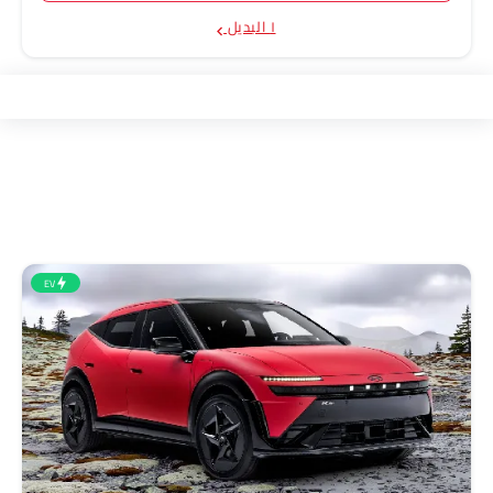
١ البديل
EV