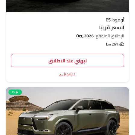
أومودا E5
السعر قريبًا
الإطلاق المتوقع
Oct, 2026
261 km
نبهني عند الاطلاق
١ البديل
EV