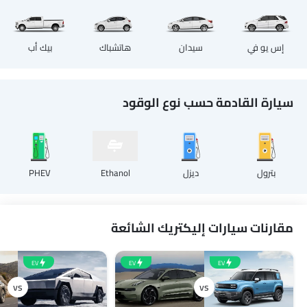
إس يو في
سيدان
هاتشباك
بيك أب
سيارة القادمة حسب نوع الوقود
بترول
ديزل
Ethanol
PHEV
مقارنات سيارات إليكتريك الشائعة
EV
EV
EV