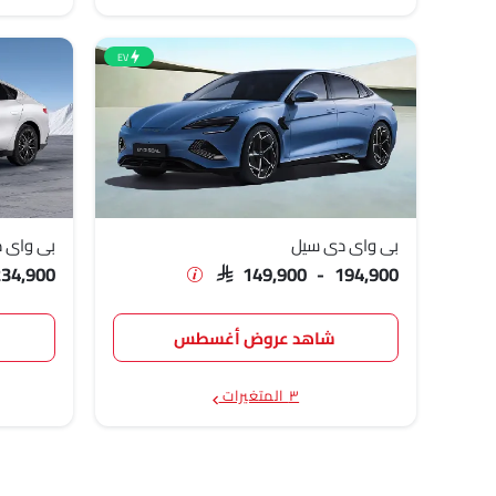
شاومي إس يو 7
SAR 194,050
زيكر 1
SAR 265,500
EV
بي واي دي سيل
بي واي 
234,900
SAR 149,900 - 194,900
شاهد عروض أغسطس
٣ المتغيرات