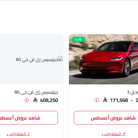
SAR 171
EV
SAR 149
SAR 174
مليون
يل 3
جينيسيس إي في جي 80
SAR 408,250
SAR 171,568 - 
SAR 687
شاهد عروض أغسطس
شاهد عروض أغسط
٣ المتغيرات
٢ المتغيرات