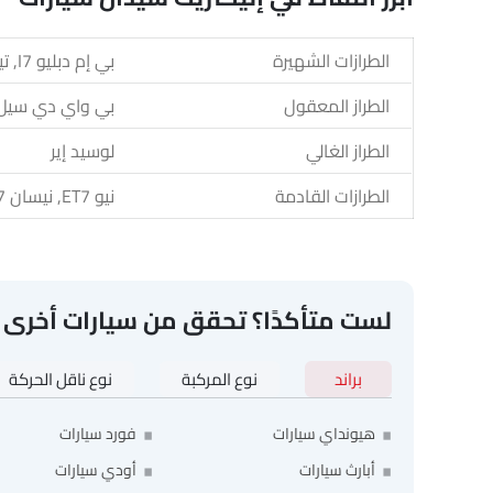
الطرازات الشهيرة
بي إم دبليو I7, تيسلا موديل 3, تيسلا موديل إس, جينيسيس EV G 80, لوسيد إير
الطراز المعقول
بي واي دي سيل
الطراز الغالي
لوسيد إير
الطرازات القادمة
نيو ET7, نيسان N7, فولفو ES90, كيا EV4, كاديلاك سيليستيك
لست متأكدًا؟ تحقق من سيارات أخرى
براند
نوع المركبة
نوع ناقل الحركة
هيونداي سيارات
فورد سيارات
أبارث سيارات
أودي سيارات