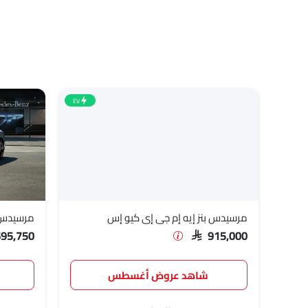
EV
مرسيدس بنز إيه إم جي إي كيو إس
مرسيدس بنز
695,750
SAR 915,000
شاهد عروض أغسطس