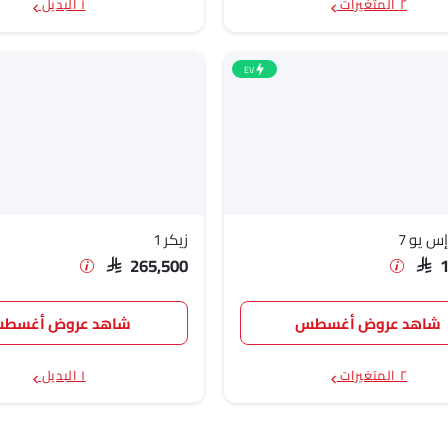
٢ المتغيرات
١ البديل
EV
 يو 7
زيكر 1
SAR 265,500
SAR 
شاهد عروض أغسطس
شاهد عروض أغسط
٢ المتغيرات
١ البديل