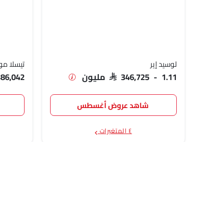
لوسيد إير
تيسلا مو
SAR 346,725 - 1.11 مليون
386,042
شاهد عروض أغسطس
٤ المتغيرات