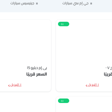
جي إم سي سيارات
جينيسيس سيارات
EV
٠٠
بي إم دبليو I5
يبًا
السعر قريبًا
١ البديل
١ البديل
EV