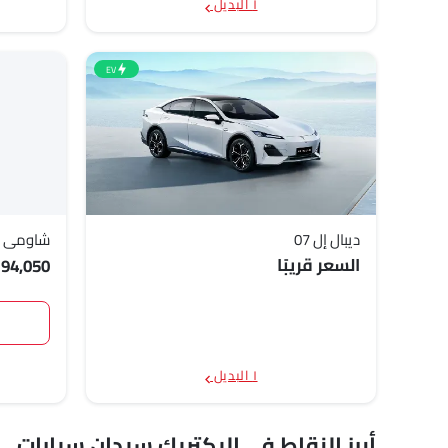
١ البديل
EV
ديبال إل 07
شاومي إس
السعر قريبًا
194,050
١ البديل
أبرز النقاط في إليكتريك سيدان سيارات