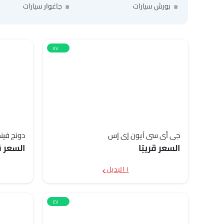
بورش سيارات
جاغوار سيارات
EV
جي أي سي آيون إي إس
دونج فينج ٧
السعر قريبًا
السعر قر
١ البديل
EV