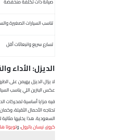
صيانة ذات تكلفة منخفضة
تناسب السيارات الصغيرة والسيار
تسارع سريع وانبعاثات أقل
الديزل: الأداء وال
لا يزال الديزل يهيمن على الطر
عكس البنزين اللي يناسب السيارات الصغيرة وSUVs المدمجة، الديزل 
فيه مزايا أساسية لمحركات الد
تحتاجه الأحمال الثقيلة، وكمان 
السعودية. هذا يخليها مثالية ل
كروزر
،
نيسان باترول
، و
تويوتا ه