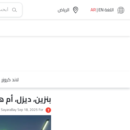
اللغة
EN
|
AR
الرياض‎
لاند كروزر
بنزين، ديزل، أم ه
For تويوتا لاند كروزر
Sep 18, 2025
 SayaraBay
T