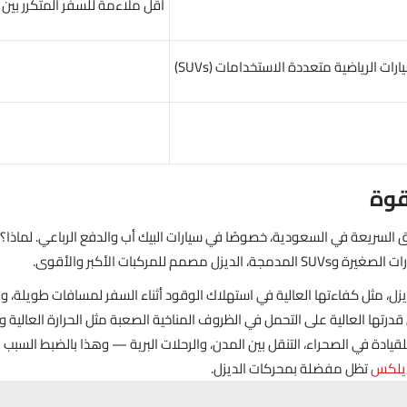
أقل ملاءمة للسفر المتكرر بين 
ات الرياضية متعددة الاستخدامات (SUVs)
قوة
ق السريعة في السعودية، خصوصًا في سيارات البيك أب والدفع الرباعي. لماذا؟
مصمم للمركبات الأكبر والأقوى.
يزل، مثل كفاءتها العالية في استهلاك الوقود أثناء السفر لمسافات طويلة، وع
قدرتها العالية على التحمل في الظروف المناخية الصعبة مثل الحرارة العالية والغ
لقيادة في الصحراء، التنقل بين المدن، والرحلات البرية — وهذا بالضبط السبب 
ايلكس
تظل مفضلة بمحركات الديزل.