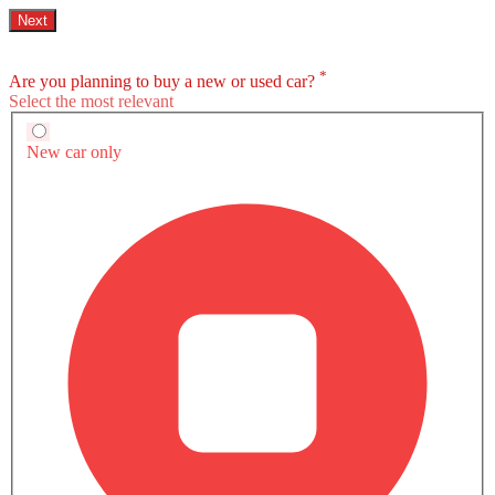
صور خارجية لـ لاند كروزر 300