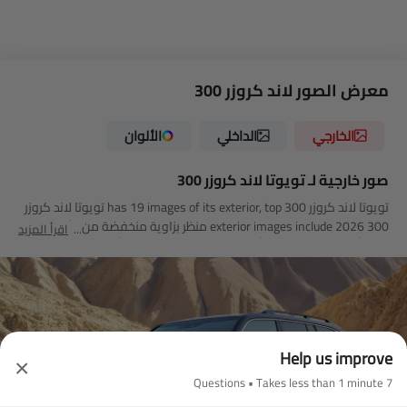
معرض الصور لاند كروزر 300
الخارجي
الداخلي
الألوان
صور خارجية لـ تويوتا لاند كروزر 300
تويوتا لاند كروزر 300 has 19 images of its exterior, top تويوتا لاند كروزر
300 2026 exterior images include منظر بزاوية منخفضة من الأمام,
اقرأ المزيد
منظر أمامي كامل, منظر أمامي متوسط, منظر جانبي أمامي, منظر الزاوية
الخلفية, منظر أمامي جانبي متقاطع, مصباح أمامي, منظر الصندوق عن
قرب, عجلة, مصباح الضباب الأمامي, قضبان السقف, مقبض الباب, منظر
الشبك الأمامي, الشعار, مرآة السائق الأمامية زاوية, عرض متقاطع خلفي,
عرض متوسط جانبي خلفي, منظر متوسط الزاوية الأمامية, منظر بزاوية
منخفضة وعميقة من الأمام.
Help us improve
×
7 Questions • Takes less than 1 minute