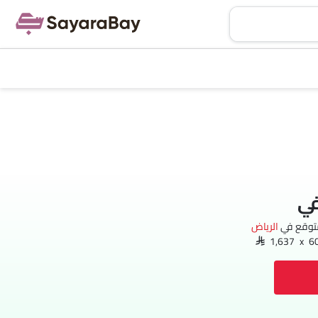
في
متوقع في
الرياض‎