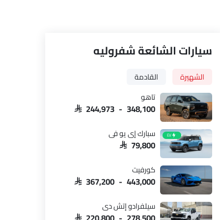
سيارات الشائعة شفروليه
الشهيرة
القادمة
تاهو
SAR 244,973 - 348,100
سبارك إي يو في
EV
SAR 79,800
كورفيت
الكونسول المركزي
المقاعد الأما
SAR 367,200 - 443,000
سيلفرادو إتش دي
SAR 220,800 - 278,500