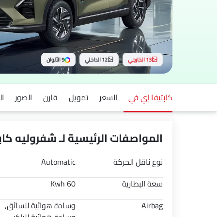
13 الخارجي
12 الداخلي
9 الألوان
كابتيفا إي في
السعر
تمويل
قارن
الصور
ا
المواصفات الرئيسية لـ شفروليه كابتيف
نوع ناقل الحركة
Automatic
سعة البطارية
60 Kwh
Airbag
وسادة هوائية للسائق,