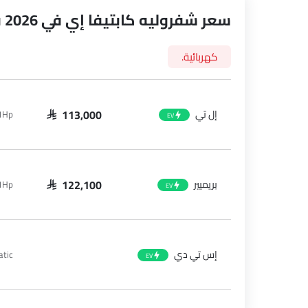
سعر شفروليه كابتيفا إي في 2026 في العربيةالسعودية
كهربائية.
إل تي
01Hp
SAR 113,000
EV
ove
بريميير
01Hp
SAR 122,100
EV
7 Questions • Takes less than 1 minute
إس تي دي
tic
EV