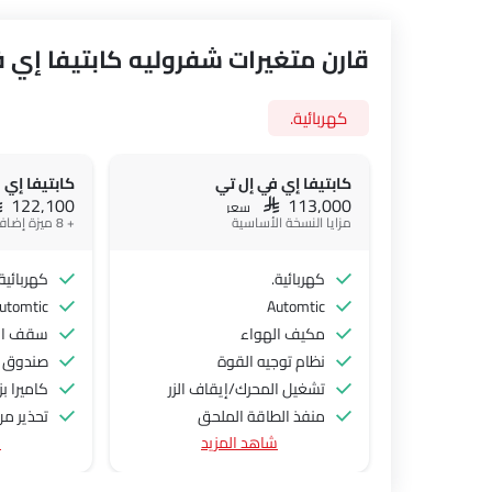
قارن متغيرات شفروليه كابتيفا إي 
كهربائية.
كابتيفا إي في إل تي
كابتيفا إي 
AR 122,100
SAR 113,000
سعر
مزايا النسخة الأساسية
+ 8 ميزة إضافية
كهربائية.
كهربائية.
utomtic
Automtic
مكيف الهواء
سقف ا
نظام توجيه القوة
صندوق ا
تشغيل المحرك/إيقاف الزر
كاميرا بزاوية 
منفذ الطاقة الملحق
تحذير من
شاهد المزيد
ش
عجلة قيادة متعددة الوظائف
نظام الت
الراديو هي AM (تعديل السعة) أو FM (تضمين التردد)،
نظام تثب