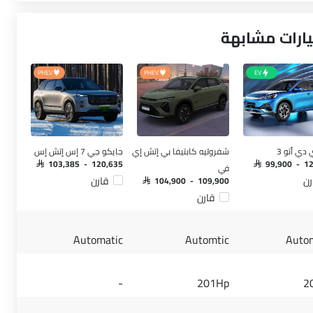
ارئ التلقائي
اهدة مراقب
يارات مشابهة
PHEV
PHEV
EV
دي أتو 3
شفروليه كابتيفا بي إتش إي
جايكو جي 7 إس إتش إس
SAR 103,385 - 120,635
SAR 99,900 - 1
في
رن
قارن
SAR 104,900 - 109,900
قارن
Automatic
Automtic
Auto
-
201Hp
2