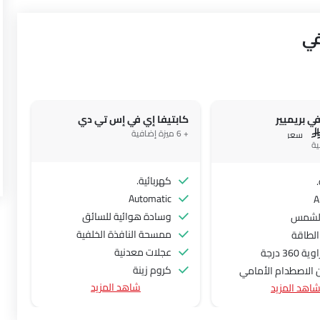
في
في بريميير
كابتيفا إي في إس تي دي
+ 6 ميزة إضافية
S
سعر
كهربائية.
Automatic
A
وسادة هوائية للسائق
لشمس
ممسحة النافذة الخلفية
لطاقة
عجلات معدنية
360 درجة
كروم زينة
 الاصطدام الأمامي
شاهد المزيد
اهد المزيد
توزيع قوة الفرامل إلكترونيًا (EBD)
حذير من مغادرة المسار
جناح خلفي
يت السرعة التكيفي