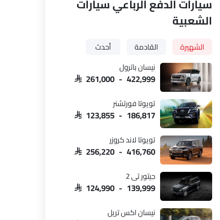
سيارات الدفع الرباعي سيارات
الشعبية
الشهيرة
القادمة
أحدث
نيسان باترول
SAR 261,000 - 422,999
تويوتا فورتشنر
SAR 123,855 - 186,817
تويوتا لاند كروزر
SAR 256,220 - 416,760
جيتور تي 2
SAR 124,990 - 139,999
نيسان اكس تريل