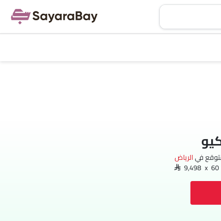
كيو
متوقع في
الرياض‎
S