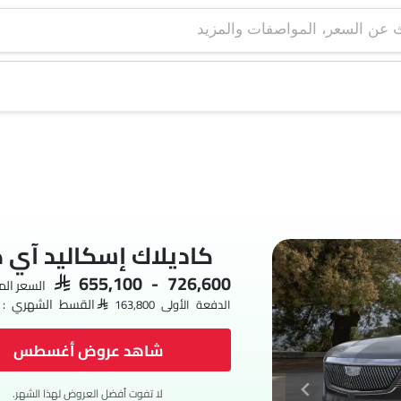
كاديلاك إسكاليد آي 
SAR 655,100 - 726,600
السعر ال
القسط الشهري : AR 9,498 x 60
الدفعة الأولى SAR 163,800
شاهد عروض أغسطس
لا تفوت أفضل العروض لهذا الشهر.