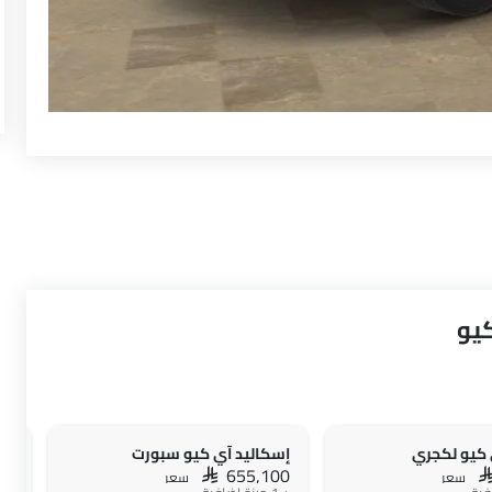
كيو
 كيو لكجري
إسكاليد آي كيو سبورت
إس
00
SAR 655,100
S
سعر
سعر