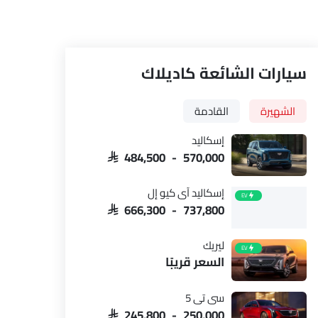
سيارات الشائعة كاديلاك
الشهيرة
القادمة
إسكاليد
SAR 484,500 - 570,000
إسكاليد آي كيو إل
EV
SAR 666,300 - 737,800
ليريك
EV
السعر قريبًا
الكونسول المركزي
المقاعد الخلف
سي تي 5
SAR 245,800 - 250,000