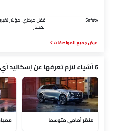
Safety
قفل مركزي, مؤشر تغيير
المسار
المواصفات
6 أشياء لازم تعرفها عن إسكاليد آي كيو
منظر أمامي متوسط
مصباح