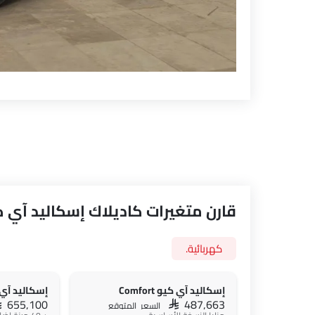
قارن متغيرات كاديلاك إسكاليد آي 
كهربائية.
إسكاليد آي كيو Comfort
إسكاليد آي
AR 655,100
SAR 487,663
السعر المتوقع