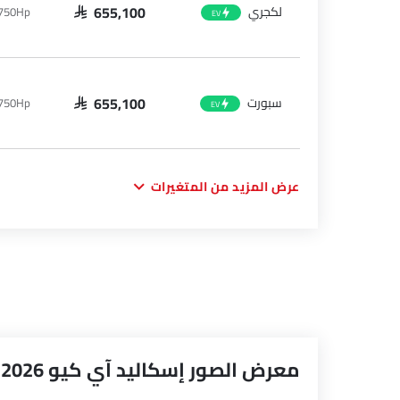
لكجري
 750Hp
SAR 655,100
EV
سبورت
 750Hp
SAR 655,100
EV
عرض المزيد من المتغيرات
معرض الصور إسكاليد آي كيو 2026