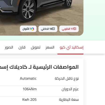
17 الخارجي
18 الداخلي
7 الألوان
إسكاليد آي كيو
السعر
تمويل
قارن
الصور
المواصفات الرئيسية لـ كاديلاك إسكالي
نوع ناقل الحركة
Automatic
عزم الدوران
1064Nm
سعة البطارية
205 Kwh