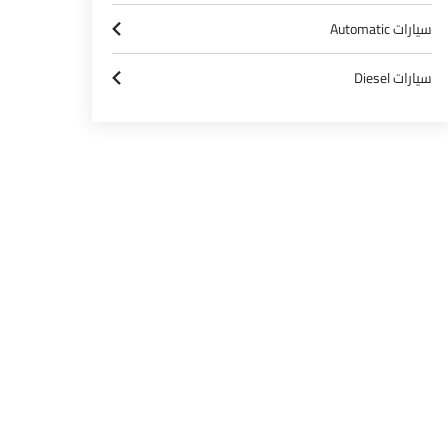
سيارات Automatic
سيارات Diesel
كاليد آي كيو بريميوم لكجري
إسكاليد آي كيو بريميوم سبورت
SAR 726,600
SAR 726,6
سعر
سعر