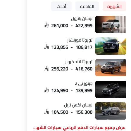
الشهيرة
القادمة
أحدث
نيسان باترول
SAR 261,000 - 422,999
تويوتا فورتشنر
SAR 123,855 - 186,817
تويوتا لاند كروزر
SAR 256,220 - 416,760
جيتور تي 2
SAR 124,990 - 139,999
نيسان اكس تريل
SAR 104,500 - 156,300
سيارات الدفع الرباعي سيارات الشهيرة