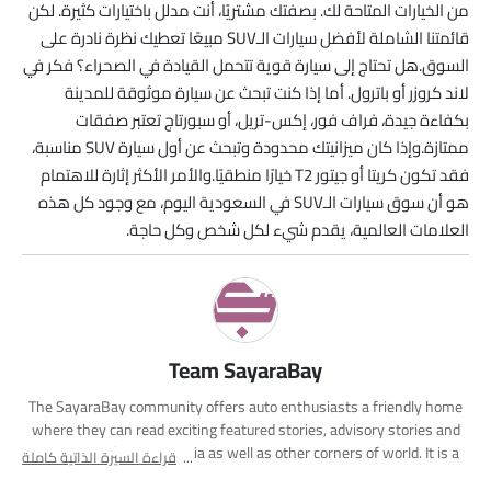
من الخيارات المتاحة لك. بصفتك مشتريًا، أنت مدلل باختيارات كثيرة. لكن
قائمتنا الشاملة لأفضل سيارات الـSUV مبيعًا تعطيك نظرة نادرة على
السوق.هل تحتاج إلى سيارة قوية تتحمل القيادة في الصحراء؟ فكر في
لاند كروزر أو باترول. أما إذا كنت تبحث عن سيارة موثوقة للمدينة
بكفاءة جيدة، فراف فور، إكس-تريل، أو سبورتاج تعتبر صفقات
ممتازة.وإذا كان ميزانيتك محدودة وتبحث عن أول سيارة SUV مناسبة،
فقد تكون كريتا أو جيتور T2 خيارًا منطقيًا.والأمر الأكثر إثارة للاهتمام
هو أن سوق سيارات الـSUV في السعودية اليوم، مع وجود كل هذه
العلامات العالمية، يقدم شيء لكل شخص وكل حاجة.
Team SayaraBay
The SayaraBay community offers auto enthusiasts a friendly home
where they can read exciting featured stories, advisory stories and
latest news from Malaysia as well as other corners of world. It is a
قراءة السيرة الذاتية كاملة
rich automotive platform with advanced research tools that brings to