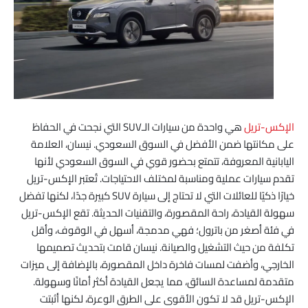
الإكس-تريل
هي واحدة من سيارات الـSUV التي نجحت في الحفاظ
على مكانتها ضمن الأفضل في السوق السعودي. نيسان، العلامة
اليابانية المعروفة، تتمتع بحضور قوي في السوق السعودي لأنها
تقدم سيارات عملية ومناسبة لمختلف الاحتياجات. تُعتبر الإكس-تريل
خيارًا ذكيًا للعائلات التي لا تحتاج إلى سيارة SUV كبيرة جدًا، لكنها تفضل
سهولة القيادة، راحة المقصورة، والتقنيات الحديثة. تقع الإكس-تريل
في فئة أصغر من باترول؛ فهي مدمجة، أسهل في الوقوف، وأقل
تكلفة من حيث التشغيل والصيانة. نيسان قامت بتحديث تصميمها
الخارجي، وأضفت لمسات فاخرة داخل المقصورة، بالإضافة إلى ميزات
متقدمة لمساعدة السائق، مما يجعل القيادة أكثر أمانًا وسهولة.
الإكس-تريل قد لا تكون الأقوى على الطرق الوعرة، لكنها أثبتت