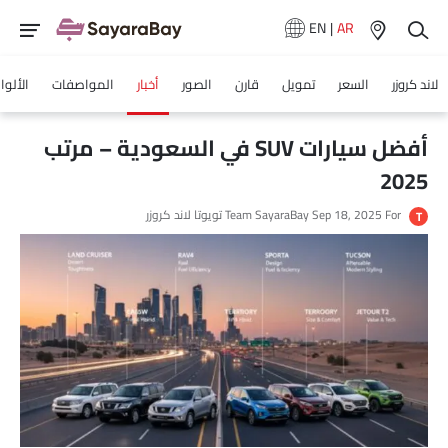
EN
|
AR
لاند كروزر
السعر
تمويل
قارن
الصور
أخبار
المواصفات
الألوا
أفضل سيارات SUV في السعودية – مرتب
2025
For تويوتا لاند كروزر
Sep 18, 2025
Team SayaraBay
T