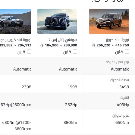
تويوتا لاند كروزر
هونشي إتش إس 7
تويوتا لاند كروزر برادو
 199,582 - 294,112
SAR 184,900 - 239,900
SAR 256,220 - 416,760
قارن
قارن
قارن
نوع ناقل الحركة
Automatic
Automatic
Automatic
سعة المحرك
2398
1998
3498
القوة
267Hp@6000rpm
252Hp
409Hp
عزم الدوران
430Nm@1700-
380Nm
650Nm
3600rpm