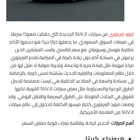
فورد تيريتوري
من سيارات الـSUV الجديدة التي حققت صعودًا سريعًا
في مبيعات السوق السعودي. ما يجعلها خيارًا جيدًا هو حجمها الأكبر
مقارنة بتوسان وسبورتاج، مع سعر تنافسي يناسب المشترين الذين
يرغبون في مساحة أكبر دون زيادة كبيرة في الميزانية.تقدم التيريتوري
مزايا مهمة مثل قيادة مريحة وناعمة، وتجربة صوتية لا مثيل لها من
خلال نظام المعلومات والترفيه الحديث بشاشة لمس كبيرة، بالإضافة
إلى مساحة واسعة في المقاعد الخلفية.هي ليست مصممة لتحمل
الطرق الوعرة والصحراوية مثل بعض سيارات الـSUV القوية، لكنها
تتفوق في الرحلات الطويلة على الطرق السريعة والتنقل اليومي. وقد
وضعت فورد التيريتوري كخيار ميسور التكلفة للدخول إلى عالم سيارات
الـSUV من العلامة الأمريكية.
أهم الميزات
: الحجم، الراحة، وقائمة ميزات قوية مقابل السعر.
هيونداي كريتا