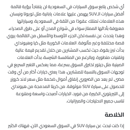
أي شخص يتابع سوق السيارات في السعودية لن يتفاجأ برؤية قائمة
أفضل سيارات الـSUV يهيمن عليها علامات يابانية مثل تويوتا ونيسان.
هذه العلامات تمتلك عقودًا من الثقة في السعودية، وسياراتها
معروفة بأدائها الممتاز سواء في شوارع المدن أو على طرق الصحراء،
وهذا يتحدث عن نفسه.لكن الجزء الأوسط والأسفل من القائمة يروي
قصة مختلفة وغير مألوفة. العلامات الكورية مثل كيا وهيونداي
بدأت تبرز بقوة، حيث تكسب المشترين من خلال تقديم قيمة عالية
وتقنيات متطورة. وبالرغم من المنافسة الشرسة، بدأت العلامات
الصينية مثل جيتور تخترق السوق بسرعة، مما يعكس التغير السريع في
توجهات السوق.بالنسبة للمشترين، هذا يعني خيارات أكثر من أي وقت
مضى. لم يعد من الضروري إنفاق أموال ضخمة مثل سعر لاند كروزر
للحصول على سيارة SUV موثوقة. من كريتا المدمجة من هيونداي
إلى التيريتوري الكبيرة من فورد، الخيارات أصبحت واسعة ومتنوعة
تناسب جميع الاحتياجات والميزانيات.
الخلاصة
إذا كنت تبحث عن سيارة SUV في السوق السعودي الآن، فهناك الكثير