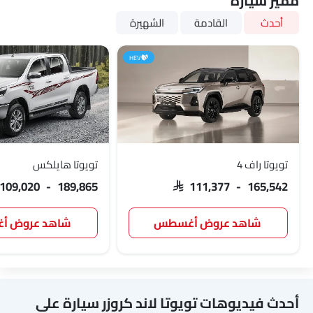
مميز سيارة
أحدث
القادمة
الشهيرة
HEV
تويوتا راف 4
تويوتا هايلكس
 109,020 - 189,865
SAR 111,377 - 165,542
شاهد عروض أغسطس
شاهد عروض 
أحدث فيديوهات تويوتا لاند كروزر سيارة على