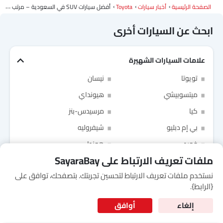
الصفحة الرئيسية
أخبار سيارات
Toyota
أفضل سيارات SUV في السعودية – مرتب 2025
Link Your Google Account
ابحث عن السيارات أخرى
علامات السيارات الشهيرة
of Cardekho SEA
الخصوصية
سياسة
and
شروط الاستخدام
I have read and agree to the
تويوتا
نيسان
ميتسوبيشي
هيونداي
كيا
مرسيدس-بنز
بي إم دبليو
شيفروليه
فورد
هوندا
ملفات تعريف الارتباط على SayaraBay
نستخدم ملفات تعريف الارتباط لتحسين تجربتك. بتصفحك، توافق على
for Better Experience & Regular updates
السيارات حسب نوع الهيكل
{الرابط}.
المعلومات الشخصية
بنزين، ديزل، أم هجين –
MG 8 PHEV تصل إلى
إلغاء
أوافق
نماذج شعبية
ماذا يجب أن تشتري في
السعودية: تجمع بين
جيتور T2
نيسان Patrol 2025
تويوتا Fortuner
إم جي 5 2025
هيونداي Tucson
فورد Taurus
تويوتا Hiace 2025
تويوتا Yaris
إم جي RX9
إيسوزو D-Max