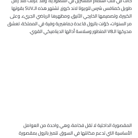
كانت في قلب اهتمام المشترين في السعودية. وقد عُرفت منذ زمن
طويل كمنافس شرس لتويوتا لاند كروزر. تشتهر هذه الـSUV بقوتها
الكبيرة، وتصميمها الخارجي الأنيق، ومظهرها الرياضي الجريء. وعلى
مر السنوات، كوّنت باترول قاعدة جماهيرية وفية في المملكة، تعشق
محركها الـV8 المتطور وسلاسة أدائها الديناميكي القوي.
المقصورة الداخلية لا تقل فخامة، وهي واحدة من العوامل
الأساسية التي تدعم مكانتها في السوق. تتميز باترول بمقصورة