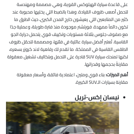
على قاعدة سيارة الهيلوكس القوية، وهي مصممة ومهندسة
لتحمل أصعب ظروف القيادة. وهذا بالضبط اللي يخليها محبوبة عند
كثير من المتابعين اللي يعيشون خارج المدن الكبرى، حيث الطرق ما
تكون دائماً ممهدة. فورتشنر موجودة منذ فترة طويلة، وعملية جدًا
مع صفوف جلوس بثلاثة مستويات وتكييف قوي يتحمل حرارة الجو
القاسية. تُعتبر أفضل سيارة عائلية في فئتها، ومصممة لتحمّل ظروف
الطقس القاسية في المملكة. ما تقدم لك رفاهية لاند كروزر بسعره،
لكنها تمنحك سيارة SUV قادرة على التحمل وبتكاليف تشغيل معقولة
مقارنةً بحجمها وقدراتها.
أهم الميزات:
بناء قوي ومتين، اعتمادية فائقة، وأسعار معقولة
مقارنة بسيارات الـSUV الكبيرة.
نيسان إكس-تريل