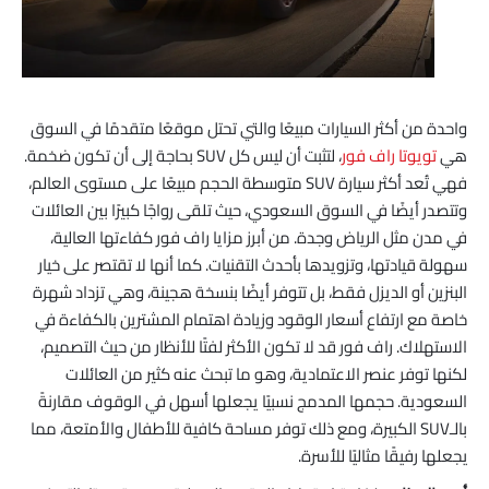
واحدة من أكثر السيارات مبيعًا والتي تحتل موقعًا متقدمًا في السوق
هي
تويوتا راف فور
، لتثبت أن ليس كل SUV بحاجة إلى أن تكون ضخمة.
فهي تُعد أكثر سيارة SUV متوسطة الحجم مبيعًا على مستوى العالم،
وتتصدر أيضًا في السوق السعودي، حيث تلقى رواجًا كبيرًا بين العائلات
في مدن مثل الرياض وجدة. من أبرز مزايا راف فور كفاءتها العالية،
سهولة قيادتها، وتزويدها بأحدث التقنيات. كما أنها لا تقتصر على خيار
البنزين أو الديزل فقط، بل تتوفر أيضًا بنسخة هجينة، وهي تزداد شهرة
خاصة مع ارتفاع أسعار الوقود وزيادة اهتمام المشترين بالكفاءة في
الاستهلاك. راف فور قد لا تكون الأكثر لفتًا للأنظار من حيث التصميم،
لكنها توفر عنصر الاعتمادية، وهو ما تبحث عنه كثير من العائلات
السعودية. حجمها المدمج نسبيًا يجعلها أسهل في الوقوف مقارنةً
بالـSUV الكبيرة، ومع ذلك توفر مساحة كافية للأطفال والأمتعة، مما
يجعلها رفيقًا مثاليًا للأسرة.