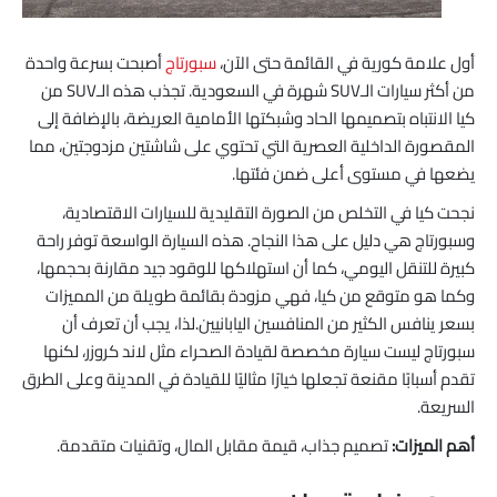
أول علامة كورية في القائمة حتى الآن،
سبورتاج
أصبحت بسرعة واحدة
من أكثر سيارات الـSUV شهرة في السعودية. تجذب هذه الـSUV من
كيا الانتباه بتصميمها الحاد وشبكتها الأمامية العريضة، بالإضافة إلى
المقصورة الداخلية العصرية التي تحتوي على شاشتين مزدوجتين، مما
يضعها في مستوى أعلى ضمن فئتها.
نجحت كيا في التخلص من الصورة التقليدية للسيارات الاقتصادية،
وسبورتاج هي دليل على هذا النجاح. هذه السيارة الواسعة توفر راحة
كبيرة للتنقل اليومي، كما أن استهلاكها للوقود جيد مقارنة بحجمها،
وكما هو متوقع من كيا، فهي مزودة بقائمة طويلة من المميزات
بسعر ينافس الكثير من المنافسين اليابانيين.لذا، يجب أن تعرف أن
سبورتاج ليست سيارة مخصصة لقيادة الصحراء مثل لاند كروزر، لكنها
تقدم أسبابًا مقنعة تجعلها خيارًا مثاليًا للقيادة في المدينة وعلى الطرق
السريعة.
أهم الميزات:
تصميم جذاب، قيمة مقابل المال، وتقنيات متقدمة.