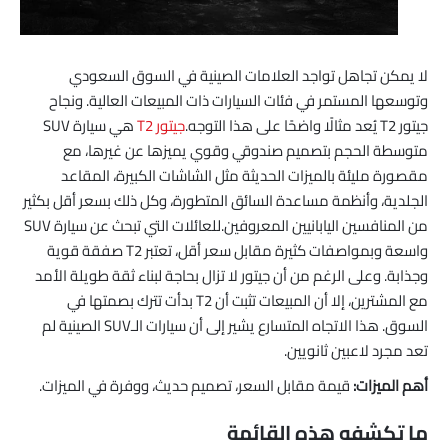
لا يمكن تجاهل تواجد العلامات الصينية في السوق السعودي
وتوسعها المستمر في فئات السيارات ذات المبيعات العالية. ونجاح
جيتور T2 يُعد مثالًا واضحًا على هذا التوجه.
جيتور T2
هي سيارة SUV
متوسطة الحجم بتصميم صندوقي وقوي يميزها عن غيرها، مع
مقصورة مليئة بالميزات الحديثة مثل الشاشات الكبيرة، المقاعد
الجلدية، وأنظمة مساعدة السائق المتطورة، وكل ذلك بسعر أقل بكثير
من المنافسين اليابانيين المعروفين.للعائلات التي تبحث عن سيارة SUV
واسعة وبمواصفات كثيرة مقابل سعر أقل، تعتبر T2 صفقة قوية
وجذابة. وعلى الرغم من أن جيتور لا تزال بحاجة لبناء ثقة طويلة الأمد
مع المشترين، إلا أن المبيعات تثبت أن T2 بدأت تترك بصمتها في
السوق. هذا الاتجاه المتسارع يشير إلى أن سيارات الـSUV الصينية لم
تعد مجرد لاعبين ثانويين.
أهم الميزات:
قيمة مقابل السعر، تصميم حديث، ووفرة في الميزات.
ما تكشفه هذه القائمة