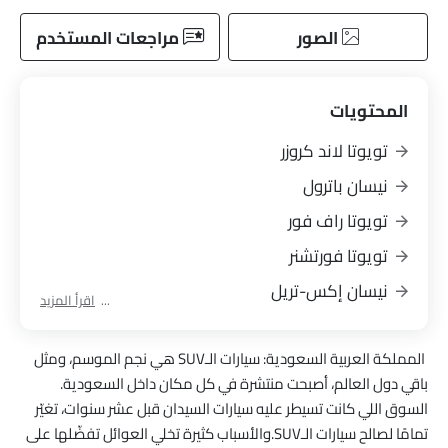
الصور
مراجعات المستخدم
المحتويات
تويوتا لاند كروزر
نيسان باترول
تويوتا راف فور
تويوتا فورتشنر
نيسان إكس-تريل
اقرأ المزيد
كيا سبورتاج
المملكة العربية السعودية:
سيارات الـSUV هي نجم الموسم، ومثل
هيونداي توسان
باقي دول العالم، أصبحت منتشرة في كل مكان داخل السعودية.
فورد تيريتوري
السوق اللي كانت تسيطر عليه سيارات السيدان قبل عشر سنوات، تغيّر
هيونداي كريتا
تمامًا لصالح سيارات الـSUV.والأسباب كثيرة تخلي العوائل تفضّلها على