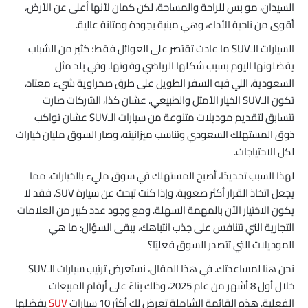
السيدان، مو بس للراحة والمساحة، لكن كمان لأنها أعلى عن الأرض،
جيتور T2
أقوى من ناحية الأداء، وهي مبنية بجودة ومتانة عالية.
ما تكشفه هذه القائمة
السيارات الـSUV ما عادت تقتصر على العوائل فقط؛ كثير من الشباب
الخلاصة
يفضلونها اليوم بسبب شكلها الرياضي وقوتها. وفي بلد مثل
السعودية، اللي فيه السفر الطويل على طرق صحراوية شيء معتاد،
تكون الـSUV الخيار الأمثل والطبيعي. عشان كذا، الشركات صارت
تتسابق لتقديم موديلات متنوعة من سيارات الـSUV عشان تواكب
ذوق المستهلك السعودي وتناسب ميزانيته، وصار السوق مليان خيارات
لكل الاحتياجات.
لهذا السبب تحديدًا، أصبح المستهلك في سوق مليء بالخيارات، مما
يجعل اتخاذ القرار أكثر صعوبة. وإذا كنت تبحث عن سيارة SUV، فقد لا
يكون الاختيار الآن بالمهمة السهلة. ومع وجود عدد كبير من العلامات
التجارية التي تتنافس على جذب انتباهك، يبقى السؤال: ما هي
الموديلات التي تتصدر السوق فعليًا؟
نحن هنا لمساعدتك. في هذا المقال، نستعرض ترتيب سيارات الـSUV
خلال أول 8 أشهر من عام 2025، وذلك بناءً على أرقام المبيعات
الفعلية. هذه القائمة الشاملة تعرض لك أكثر 10 سيارات
SUV
يفضلها