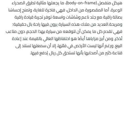
هيكل منفصل (body-on-frame)، ما يجعلها مثالية لطرق الصحراء
الوعرة. أما المقصورة من الداخل، فهي فاخرة للغاية، وتمنح إحساسًا
بصالة راقية مع جلد ناعم وشاشات واسعة توفر تجربة قيادة راقية
ومريحة.العديد من ملاك هذه السيارة يرون فيها راحة بال حقيقية؛
فهي تقدم كل ما يمكن أن تتوقعه من سيارة بهذا الحجم، دون متاعب
تُذكر. ومن أبرز مزاياها أيضًا هو احتفاظها العالي بالقيمة عند إعادة
البيع. ورغم أنها ليست الأرخص في فئتها، إلا أن سمعتها تستند إلى
قناعة كثير من أصحابها بأنها تستحق كل ريال يُدفع فيها.