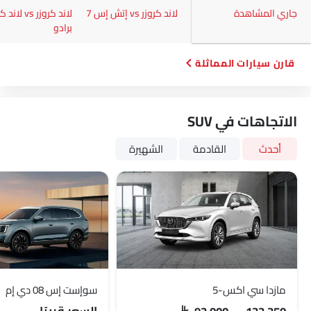
جاري المشاهدة
لاند كروزر vs إتش إس 7
لاند كروزر vs لا
برادو
قارن سيارات المماثلة
الاتجاهات في SUV
أحدث
القادمة
الشهيرة
مازدا سي اكس-5
سوإست إس 08 دي إم
SAR 92,000 - 132,250