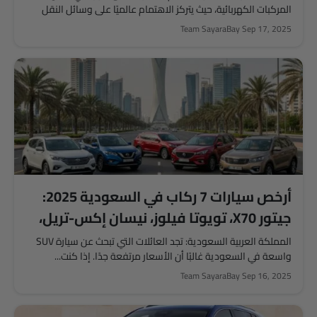
المركبات الكهربائية، حيث يتركز الاهتمام عالميًا على وسائل النقل
المستدامة. لقد دفعت...
Team SayaraBay
Sep 17, 2025
أرخص سيارات 7 ركاب في السعودية 2025:
جيتور X70، تويوتا فيلوز، نيسان إكس-تريل،
إم جي RX9 والمزيد
المملكة العربية السعودية: تجد العائلات التي تبحث عن سيارة SUV
واسعة في السعودية غالبًا أن الأسعار مرتفعة جدًا. إذا كنت...
Team SayaraBay
Sep 16, 2025