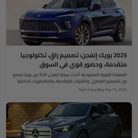
2025 بويك إنفجن: تصميم راقٍ، تكنولوجيا
متقدمة، وحضور قوي في السوق
المملكة العربية السعودية: أحدث سيارة إنفجن SUV من بويك تجمع
بين التصميم العصري، والتقنيات المتقدمة، والمقصورات الداخلية
الفاخرة. والهدف هو...
Team SayaraBay
Sep 12, 2025