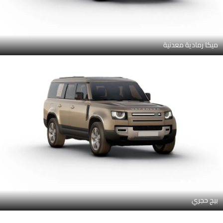
ميكا رمادية معدنية
بيج حجري