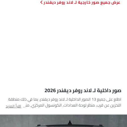
صور خارجية لـ لاند روفر ديفندر
صور داخلية لـ لاند روفر ديفندر 2026
اطلع على جميع 13 الصور الداخلية لـ لاند روفر ديفندر، بما في ذلك منطقة
التخزين عن قرب, منظر لوحة العدادات, الكونسول المركزي, منظر نظام
اقرأ المزيد
الصوت, عجلة القيادة, المقاعد الأمامية والخلفية معًا, المقاعد الأمامية
والخلفية معًا, المقاعد الخلفية, مقاعد قابلة للطي, مغير السرعات, مصابيح
الكرمى, منظر مكبرات الصوت, مساعدة الركن