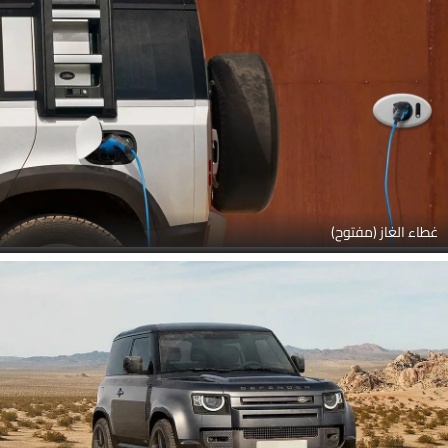
غطاء الغاز (مفتوح)