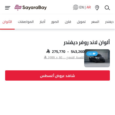
EN
|
AR
ديفندر
السعر
تمويل
قارن
الصور
أخبار
المواصفات
الألوان
ألوان لاند روفر ديفندر
SAR 275,770 - 543,260
HEV
القسط الشهري : SAR 3,999 x 60
شاهد عروض أغسطس