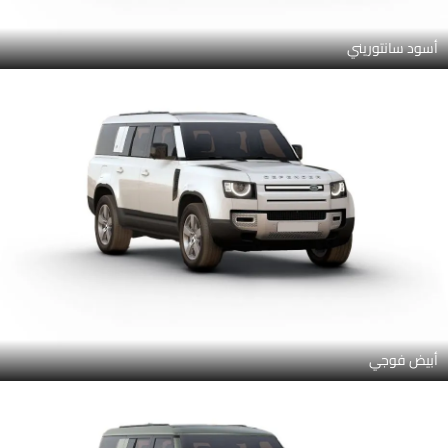
أسود سانتوريني
أبيض فوجي