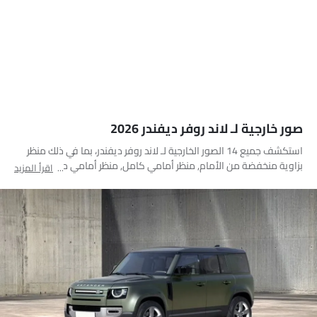
صور خارجية لـ لاند روفر ديفندر 2026
استكشف جميع 14 الصور الخارجية لـ لاند روفر ديفندر، بما في ذلك منظر
بزاوية منخفضة من الأمام, منظر أمامي كامل, منظر أمامي متوسط,
اقرأ المزيد
منظر جانبي, منظر خلفي جانبي متقاطع, منظر خلفي كامل, منظر الزاوية
الخلفية, مصباح أمامي, مصباح خلفي, قضبان السقف, هوائي السقف,
غطاء الوقود مفتوح, منظر متوسط الزاوية الأمامية, منظر متوسط الزاوية
الأمامية