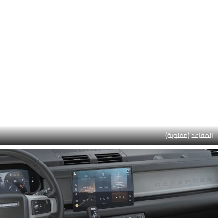
جير شيفتر