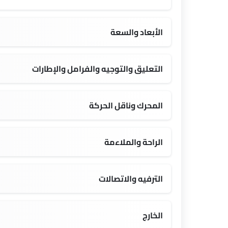
الأبعاد والسعة
 L
1467 MM
5 seats
التعليق والتوجيه والفرامل والإطارات
16 Inch
المحرك وناقل الحركة
الراحة والملاءمة
الترفيه والاتصالات
المدخل المساعد وUSB
الخارج