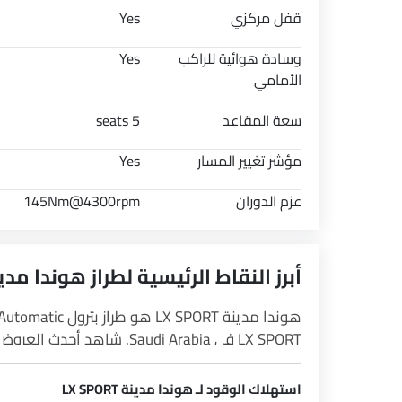
قفل مركزي
Yes
وسادة هوائية للراكب
Yes
الأمامي
سعة المقاعد
5 seats
مؤشر تغيير المسار
Yes
عزم الدوران
145Nm@4300rpm
أبرز النقاط الرئيسية لطراز هوندا م
هوندا مدينة LX SPORT هو طراز بترول Automatic من مجموعة
في SayaraBay.
استهلاك الوقود لـ هوندا مدينة LX SPORT
يبلغ استهلاك مدينة LX SPORT للوقود 21.1 kmpl.