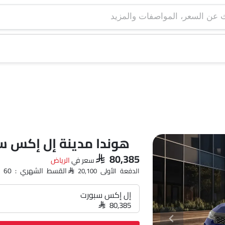
هوندا مدينة إل إكس س
SAR 80,385
سعر في
الرياض‎
القسط الشهري : SAR 1,165 x 60
الدفعة الأولى SAR 20,100
إل إكس سبورت
SAR 80,385