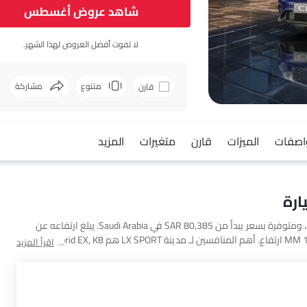
شاهد عروض أغسطس
لا تفوت أفضل العروض لهذا الشهر.
متنوع
مشاركة
قارن
فيسبوك
اصفات
الميزات
قارن
متغيرات
المزيد
يعتبر هوندا مدينة LX SPORT سيارة سيدان بسعة 5 seats مقاعد، ومتوفرة بسعر يبدأ من SAR 80,385 في Saudi Arabia. يبلغ ارتفاعه عن
الأرض 134.3 وأبعاده 4553 MM طول × 1748 MM عرض × 1467 MM ارتفاع. أهم المنافسين لـ مدينة LX SPORT هم K8 Hybrid EX, K8
اقرأ المزيد