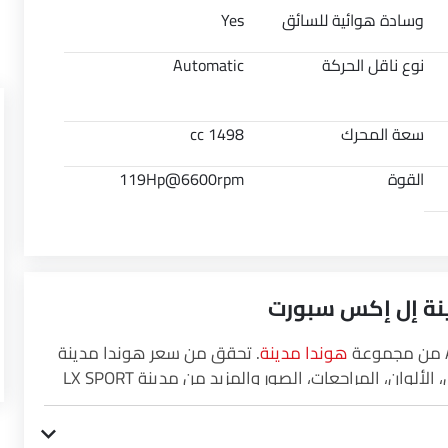
وسادة هوائية للسائق
Yes
نوع ناقل الحركة
Automatic
سعة المحرك
1498 cc
القوة
119Hp@6600rpm
دينة إل إكس سبورت
هوندا مدينة
. تحقق من سعر هوندا مدينة
LX SPORT في Saudi Arabia. شاهد أحدث العروض، الألوان، المراجعات، الصور والمزيد من مدينة LX SPORT