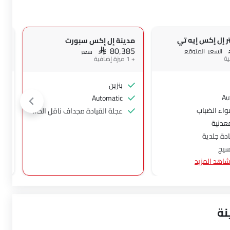
مد
مدينة إل إكس سبورت
85
SAR 80,385
السعر المتوقع
سعر
+ 26 ميزة إضافية
+ 1 ميزة إضافية
بنزين
Au
Automatic
واء الضباب
عجلة القيادة مجداف ناقل الحركة
عدنية
دة جلدية
نسيج
اهد المزيد
لفية
لمحرك عن بُعد
نة