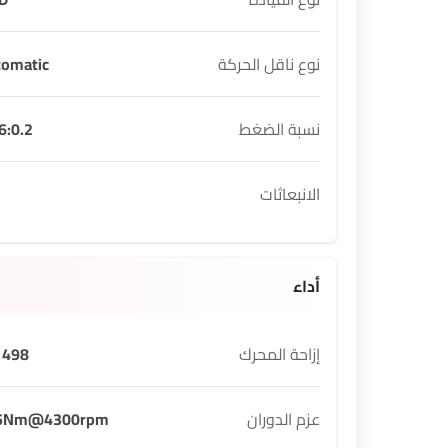
نوع ناقل الحركة
tomatic
نسبة الضغط
6:0.2
الانبعاثات
أداء
إزاحة المحرك
498 cc
عزم الدوران
5Nm@4300rpm