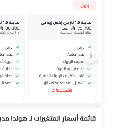
بنزين
مدينة 1.5 لتر دي إكس إيه تي
مدينة 1.5 لتر إل إكس إيه تي
SAR 80,385
SAR 75,785
سعر
مزايا النسخة الأساسية
+ 6 ميزة إضافية
بنزين
بنزين
tomatic
Automatic
مكيف الهواء
جبهة أض
نظام توجيه القوة
عجلات م
فتحات تكييف الهواء الخلفية
عجلة قيا
تشغيل المحرك/إيقاف الزر
تنجيد ال
شاهد المزيد
ش
منفذ الطاقة الملحق
كاميرا خ
نظام التحكم في السرعة
تشغيل ا
عجلة قيادة متعددة الوظائف
الراديو هي AM (تعديل السعة) أو FM (تضمين التردد)،
قائمة أسعار المتغيرات لـ هوندا مدي
جبهة المتحدثين
مكبرات الصوت الخلفية