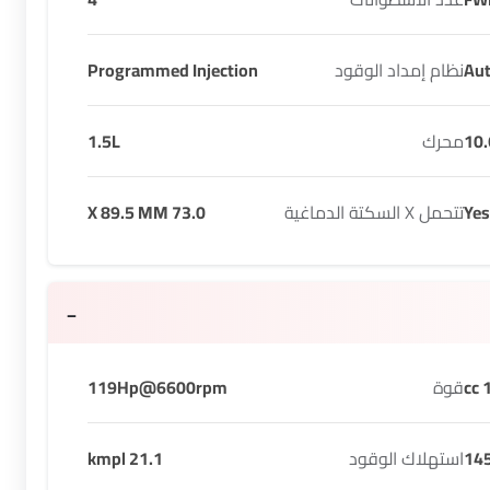
Au
نظام إمداد الوقود
Programmed Injection
10.
محرك
1.5L
Yes
تتحمل X السكتة الدماغية
73.0 X 89.5 MM
1
قوة
119Hp@6600rpm
14
استهلاك الوقود
21.1 kmpl