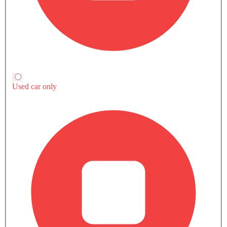
قارن مدينة سبورت مع الإصدارات الأخرى
بنزين
نة إل إكس سبورت
مدينة سبورت
SAR 80,
SAR 91,885
سعر
سعر
+ 26 ميزة إضافية
بنزين
بنزين
Automatic
Automatic
عجلة القيادة مجداف ناقل الحركة
تشغيل المحرك/إيقاف الزر
نظام التحكم في السرعة
ضوء الجذع
وسادة هوائية جانبية أمامية
شاهد المزيد
مرآة الرؤية الخلفية ليلا ونهارا
منع تشغيل المحرك