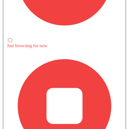
مساعدة تتبع المسار
Automatic, 1498 cc, 119Hp@6600rpm
نظام الكبح لتخفيف الاصطدام
عرض العروض
قارن
عرض المزيد من المتغيرات
قارن مدينة سبورت مع سيارات مشابهة