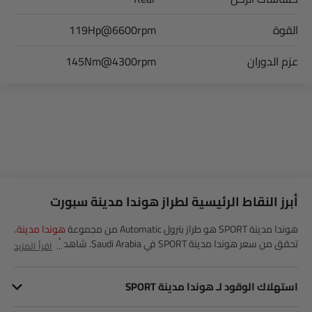
القوة
119Hp@6600rpm
عزم الدوران
145Nm@4300rpm
أبرز النقاط الرئيسية لطراز هوندا مدينة سبورت
هوندا مدينة SPORT هو طراز بترول Automatic من مجموعة
هوندا مدينة
.
تحقق من سعر هوندا مدينة SPORT في Saudi Arabia. شاهد أحدث
اقرأ المزيد
العروض، الألوان، المراجعات، الصور والمزيد من مدينة SPORT في
SayaraBay.
استهلاك الوقود لـ هوندا مدينة SPORT
يبلغ استهلاك مدينة SPORT للوقود 21.1 kmpl.