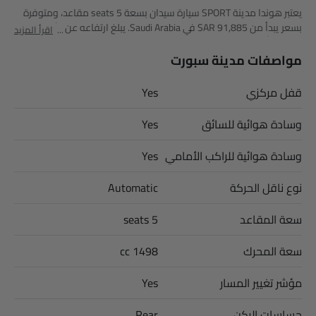
يعتبر هوندا مدينة SPORT سيارة سيدان بسعة 5 seats مقاعد، ومتوفرة
بسعر يبدأ من SAR 91,885 في Saudi Arabia. يبلغ ارتفاعه عن الأرض
اقرأ المزيد
134.3 وأبعاده 4553 MM طول × 1748 MM عرض × 1467 MM ارتفاع.
أهم المنافسين لـ مدينة SPORT هم K8 Hybrid EX, K8 Hybrid EX2, 8
مواصفات مدينة سبورت
STD و 8 Comfort.
قفل مركزي
Yes
وسادة هوائية للسائق
Yes
وسادة هوائية للراكب الأمامي
Yes
نوع ناقل الحركة
Automatic
سعة المقاعد
5 seats
سعة المحرك
1498 cc
مؤشر تغيير المسار
Yes
حساسات الركن
Rear