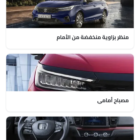
حامل زجاجة
ضوء الجذع
مرآة الزينة
نظام منع انغلاق المكابح
قفل مركزي
منظر بزاوية منخفضة من الأمام
وسادة هوائية للسائق
وسادة هوائية للركاب
وسادة هوائية جانبية أمامية
أحزمة المقاعد الخلفية
أحزمة المقاعد الأمامية القابلة للتعديل في الارتفاع
تحذير حزام المقعد
تحذير من فتح الباب جزئيًا
مرآة الرؤية الخلفية ليلا ونهارا
مصباح أمامي
منع تشغيل المحرك
التحكم في الجر
مصابيح أمامية قابلة للتعديل
مرآة الرؤية الخلفية الخارجية قابلة للتعديل كهربائياً
ممسحة استشعار المطر