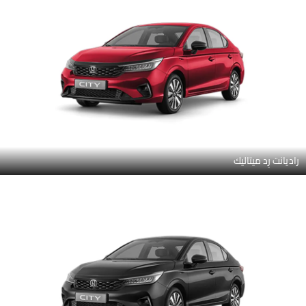
راديانت رِد ميتاليك