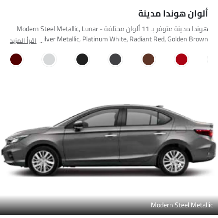
ألوان هوندا مدينة
هوندا مدينة متوفر بـ 11 ألوان مختلفة - Modern Steel Metallic, Lunar
Silver Metallic, Platinum White, Radiant Red, Golden Brown, فضي
اقرأ المزيد
قمري, اللؤلؤ الأسود الكريستالي, اللؤلؤ الأبيض البلاتيني, راديانت رِد
ميتاليك, ميتيورويد جراي ميتاليك, أوبسيديان بلو ميتاليك.
Modern Steel Metallic