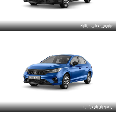
ميتيورويد جراي ميتاليك
أوبسيديان بلو ميتاليك