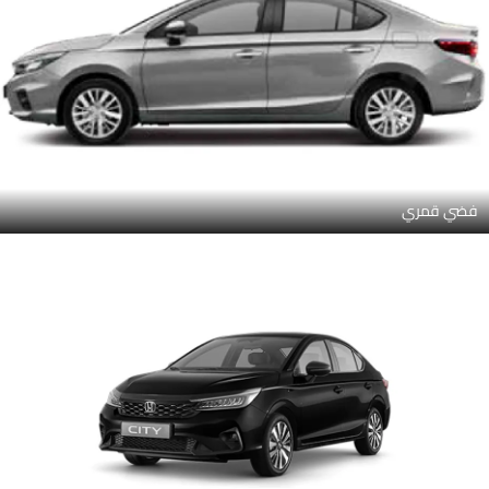
فضي قمري