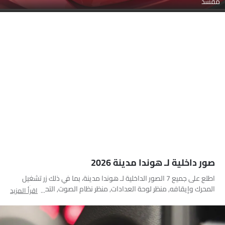
مفسد
صور داخلية لـ هوندا مدينة 2026
اطلع على جميع 7 الصور الداخلية لـ هوندا مدينة، بما في ذلك زر تشغيل
المحرك وإيقافه, منظر لوحة العدادات, منظر نظام الصوت, التحكم الأمامي
اقرأ المزيد
في المكيف, عجلة قيادة متعددة الوظائف, منفذ ملحقات الطاقة, عناصر
التحكم في باب جانب السائق من الداخل