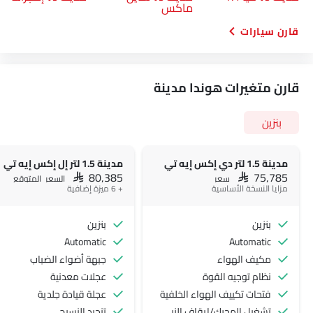
ماكس
قارن سيارات
قارن متغيرات هوندا مدينة
بنزين
مدينة 1.5 لتر دي إكس إيه تي
مدينة 1.5 لتر إل إكس إيه تي
SAR 80,385
SAR 75,785
سعر
السعر المتوقع
مزايا النسخة الأساسية
+ 6 ميزة إضافية
بنزين
بنزين
Automatic
Automatic
مكيف الهواء
جبهة أضواء الضباب
نظام توجيه القوة
عجلات معدنية
فتحات تكييف الهواء الخلفية
عجلة قيادة جلدية
تشغيل المحرك/إيقاف الزر
تنجيد النسيج