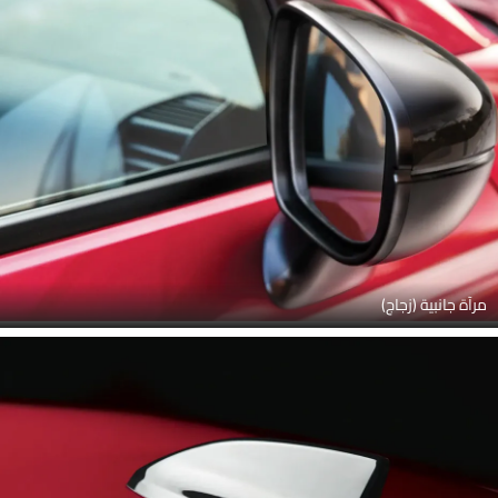
مرآة جانبية (زجاج)