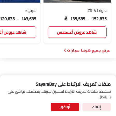
Link Your Google Account
عجلة احتياطية
هوائي زعنفة القرش
هوندا ZR-V
سيفيك
الانبعاثات
 120,635 - 143,635
SAR 135,585 - 152,835
SEA
شاهد عروض أغسطس
شاهد عروض 
of Cardekho
سياسة الخصوصية
and
شروط الاستخدام
I have read and agree to the
هوندا سيارات
ملفات تعريف الارتباط على SayaraBay
نستخدم ملفات تعريف الارتباط لتحسين تجربتك. بتصفحك، توافق على
for Better Experience & Regular updates
{الرابط}.
المعلومات الشخصية
إلغاء
أوافق