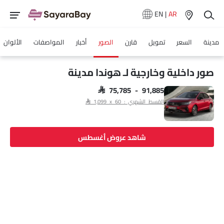
EN
|
AR
مدينة
السعر
تمويل
قارن
الصور
أخبار
المواصفات
الألوان
صور داخلية وخارجية لـ هوندا مدينة
SAR 75,785 - 91,885
القسط الشهري : SAR 1,099 x 60
شاهد عروض أغسطس