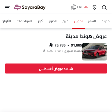
EN
|
AR
مدينة
السعر
تمويل
قارن
الصور
أخبار
المواصفات
الألوان
عروض هوندا مدينة
SAR 75,785 - 91,885
القسط الشهري : SAR 1,099 x 60
شاهد عروض أغسطس