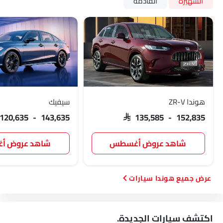
الشهيرة
القادمة
هوندا ZR-V
سيفيك
 120,635 - 143,635
SAR 135,585 - 152,835
شاهد عروض أغسطس
شاهد عروض 
هوندا سيارات
اكتشف سيارات الجديدة.