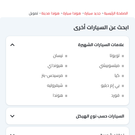
الصفحة الرئيسية
جديد سيارة
هوندا سيارة
هوندا مدينة
تمويل
ابحث عن السيارات أخرى
علامات السيارات الشهيرة
Link Your Facebook Account
تويوتا
نيسان
ميتسوبيشي
هيونداي
Link Your Google Account
كيا
مرسيدس-بنز
بي إم دبليو
شيفروليه
فورد
هوندا
of Cardekho SEA
الخصوصية
سياسة
and
شروط الاستخدام
I have read and agree to the
السيارات حسب نوع الهيكل