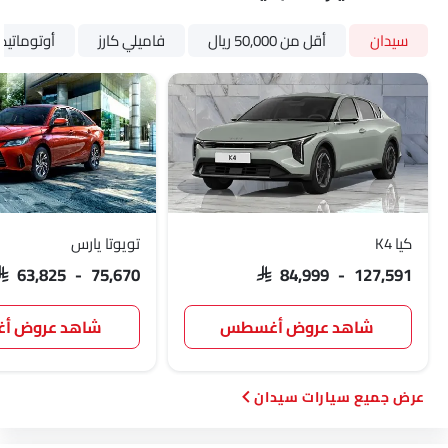
سيدان
أقل من 50,000 ريال
فاميلي كارز
أوتوماتي
كيا K4
تويوتا يارس
SAR 63,825 - 75,670
SAR 84,999 - 127,591
شاهد عروض أغسطس
شاهد عروض 
سيارات سيدان