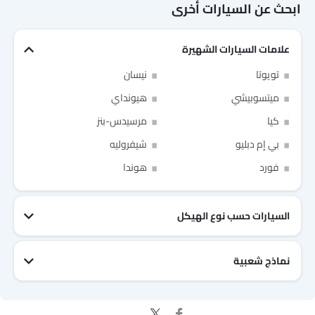
ابحث عن السيارات أخرى
علامات السيارات الشهيرة
Link Your Facebook Account
تويوتا
نيسان
ميتسوبيشي
هيونداي
Link Your Google Account
كيا
مرسيدس-بنز
بي إم دبليو
شيفروليه
فورد
هوندا
of Cardekho SEA
الخصوصية
سياسة
and
شروط الاستخدام
I have read and agree to the
السيارات حسب نوع الهيكل
نماذج شعبية
جيتور T2
نيسان Patrol 2025
تويوتا Fortuner
إم جي 5 2025
هيونداي Tucson
فورد Taurus
تويوتا Hiace 2025
تويوتا Yaris
إم جي RX9
إيسوزو D-Max