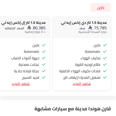
بنزين
مدينة 1.5 لتر دي إكس إيه تي
مدينة 1.5 لتر إل إكس إيه تي
SAR 80,385
SAR 75,785
سعر
السعر المتوقع
مزايا النسخة الأساسية
+ 6 ميزة إضافية
بنزين
بنزين
Automatic
Automatic
مكيف الهواء
جبهة أضواء الضباب
نظام توجيه القوة
عجلات معدنية
فتحات تكييف الهواء الخلفية
عجلة قيادة جلدية
تشغيل المحرك/إيقاف الزر
تنجيد النسيج
شاهد المزيد
شاهد المزيد
منفذ الطاقة الملحق
كاميرا خلفية
نظام التحكم في السرعة
تشغيل المحرك عن بُعد
عجلة قيادة متعددة الوظائف
الراديو هي AM (تعديل السعة) أو FM (تضمين التردد)،
قارن هوندا مدينة مع سيارات مشابهة
جبهة المتحدثين