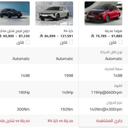
مكبرات الصوت الخلفية
اتصال بلوتوث
المدخل المساعد وUSB
سيطرة على جودة الهواء
فتح صندوق الأمتعة عن بُعد
هوندا مدينة
كيا K4
دونج فينج شاين ما
نوافذ كهربائية أمامية
AR 65,900 - 87,230
SAR 84,999 - 127,591
SAR 75,785 - 91,885
قارن
قارن
قارن
ضوء تحذير منخفض من الوقود
مقاعد قابلة للتعديل
نوع ناقل الحركة
مسند رأس المقعد الخلفي
Automatic
Automatic
Automatic
مقاعد جلدية
سعة المحرك
حاسوب على متن الطائرة.
1498
1998
1498
حاملات الأكواب-أمامية
القوة
حامل زجاجة
190Hp
149Hp
119Hp@6600rpm
ضوء الجذع
مرآة الزينة
عزم الدوران
نظام منع انغلاق المكابح
300Nm
192Nm
145Nm@4300rpm
قفل مركزي
جاري المشاهدة
مدينة vs كيا K4
مدينة vs شاين ماكس
وسادة هوائية للسائق