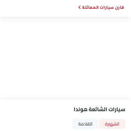
وسادة هوائية للركاب
قارن سيارات المماثلة
وسادة هوائية جانبية أمامية
أحزمة المقاعد الخلفية
أحزمة المقاعد الأمامية القابلة للتعديل في الارتفاع
تحذير حزام المقعد
تحذير من فتح الباب جزئيًا
مرآة الرؤية الخلفية ليلا ونهارا
منع تشغيل المحرك
التحكم في الجر
مصابيح أمامية قابلة للتعديل
مرآة الرؤية الخلفية الخارجية قابلة للتعديل كهربائياً
ممسحة استشعار المطر
خارج مرآة الرؤية الخلفية مؤشر الانعطاف
شبكة كروم
مقياس المسافة الرقمي
سيارات الشائعة هوندا
مدفأة
مقياس تاتشو
الشهيرة
القادمة
مقياس تعدد الرحلات الإلكتروني