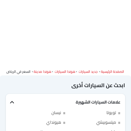
وكلاء هوندا في الرياض‎
الصفحة الرئيسية
جديد السيارات
هوندا السيارات
هوندا مدينة
السعر في الرياض‎
ابحث عن السيارات أخرى
علامات السيارات الشهيرة
Link Your Facebook Account
تويوتا
نيسان
ميتسوبيشي
هيونداي
Link Your Google Account