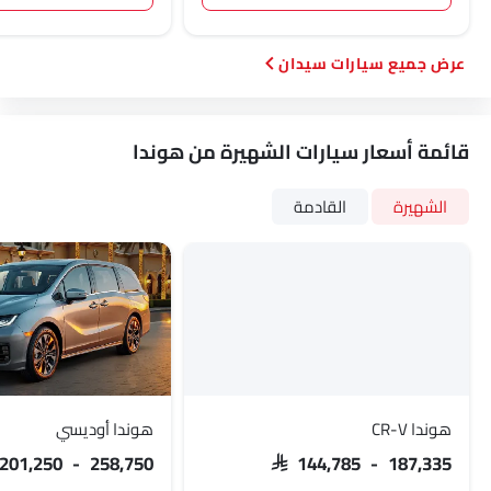
سيارات سيدان
قائمة أسعار سيارات الشهيرة من هوندا
الشهيرة
القادمة
هوندا CR-V
هوندا أوديسي
 201,250 - 258,750
SAR 144,785 - 187,335