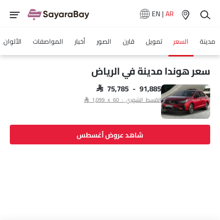
EN
|
AR
مدينة
السعر
تمويل
قارن
الصور
أخبار
المواصفات
الألوان
سعر هوندا مدينة في الرياض‎
SAR 75,785 - 91,885
القسط الشهري : SAR 1,099 x 60
شاهد عروض أغسطس