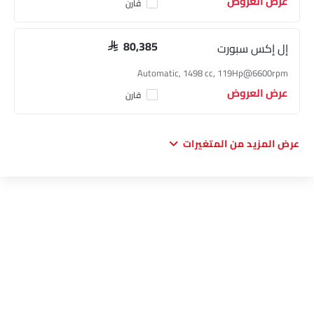
عرض العروض
قارن
إل إكس سبورت
SAR 80,385
Automatic, 1498 cc, 119Hp@6600rpm
عرض العروض
قارن
عرض المزيد من المتغيرات