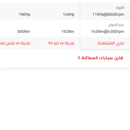
القوة
190Hp
149Hp
119Hp@6600rpm
عزم الدوران
300Nm
192Nm
145Nm@4300rpm
جاري المشاهدة
مدينة vs كيا K4
مدينة vs شاين ماكس
قارن سيارات المماثلة