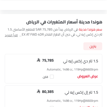
هوندا مدينة أسعار المتغيرات في الرياض‎
سعر هوندا مدينة
في الرياض‎ يبدأ من SAR 75,785 للمتغير الأساسي 1.5
لتر دي إكس إيه تي، في حين أن الطراز الفاخر 1.5L EX AT FWD 4DR يكلف
اقرأ المزيد
SAR 91,885. تفضل بزيارة أقرب
صالة عرض هوندا مدينة في الرياض‎.
للحصول على أفضل العروض. هناك 2 من موديلات هوندا مدينة المتاحة
بنزين
في العربيةالسعودية، تحقق من جميع أسعار الطرازات أدناه.
1.5 لتر دي إكس إيه تي
SAR 75,785
Automatic, 1498 cc, 119Hp@6600rpm
عرض العروض
قارن
1.5 لتر إل إكس إيه تي
SAR 80,385
Automatic, 1498 cc, 119Hp@6600rpm