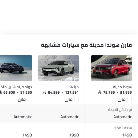
قارن هوندا مدينة مع سيارات مشابهة
هوندا مدينة
كيا K4
دونج فينج شاين ما
AR 65,900 - 87,230
SAR 84,999 - 127,591
SAR 75,785 - 91,885
قارن
قارن
قارن
نوع ناقل الحركة
Automatic
Automatic
Automatic
سعة المحرك
1498
1998
1498