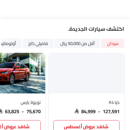
اكتشف سيارات الجديدة.
سيدان
أقل من 50,000 ريال
فاميلي كارز
أوتوماتي
كيا K4
تويوتا يارس
SAR 63,825 - 75,670
SAR 84,999 - 127,591
شاهد عروض أغسطس
شاهد عروض 