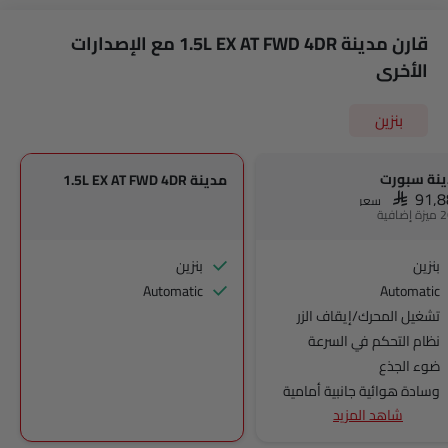
قارن مدينة 1.5L EX AT FWD 4DR مع الإصدارات
الأخرى
بنزين
نة سبورت
مدينة 1.5L EX AT FWD 4DR
SAR 91,
سعر
بنزين
بنزين
Automatic
Automatic
تشغيل المحرك/إيقاف الزر
نظام التحكم في السرعة
ضوء الجذع
وسادة هوائية جانبية أمامية
شاهد المزيد
مرآة الرؤية الخلفية ليلا ونهارا
منع تشغيل المحرك