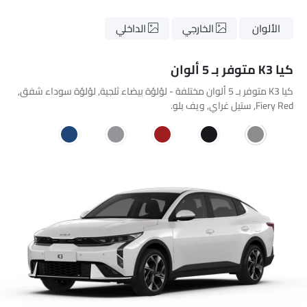
الألوان
الخارجي
الداخلي
كيا K3 متوفر بـ 5 ألوان
كيا K3 متوفر بـ 5 ألوان مختلفة - لؤلؤة بيضاء ثلجية, لؤلؤة سوداء شفق,
Fiery Red, ستيل غراي, ويف بلو.