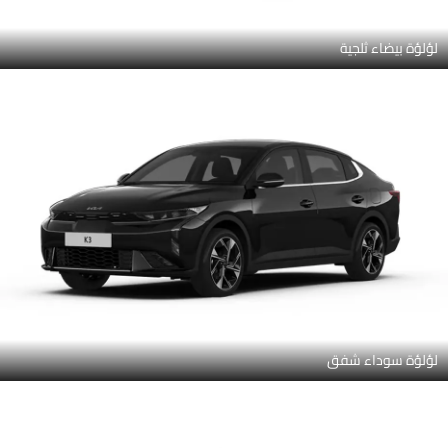
لؤلؤة بيضاء ثلجية
لؤلؤة سوداء شفق