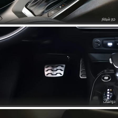
جير شيفتر
دواسات