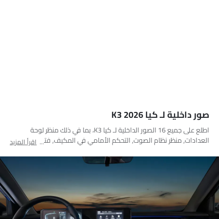
صور داخلية لـ كيا K3 2026
اطلع على جميع 16 الصور الداخلية لـ كيا K3، بما في ذلك منظر لوحة
العدادات, منظر نظام الصوت, التحكم الأمامي في المكيف, فتحات المكيف
اقرأ المزيد
الأمامية, عجلة القيادة, عداد الدوران, المقاعد الخلفية, المقاعد الأمامية,
صندوق القفازات, منفذ ملحقات الطاقة, مغير السرعات, مجموعة دواسات
القدم, التحكم الخلفي في المكيف, مسند رأس المقعد الأمامي, مسند
رأس المقعد الخلفي, فتحات تكييف جانبية أمامية