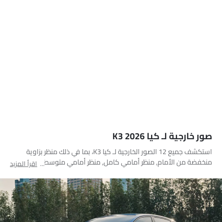
صور خارجية لـ كيا K3 2026
استكشف جميع 12 الصور الخارجية لـ كيا K3، بما في ذلك منظر بزاوية
منخفضة من الأمام, منظر أمامي كامل, منظر أمامي متوسط, منظر
اقرأ المزيد
جانبي, منظر خلفي جانبي متقاطع, منظر خلفي كامل, منظر الزاوية الخلفية,
مصباح أمامي, مصباح خلفي, منظر الصندوق عن قرب, عجلة, منظر متوسط
الزاوية الأمامية