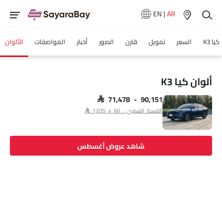
EN
|
AR
كيا K3
السعر
تمويل
قارن
الصور
أخبار
المواصفات
الألوان
ألوان كيا K3
SAR 71,478 - 90,151
القسط الشهري : SAR 1,035 x 60
شاهد عروض أغسطس