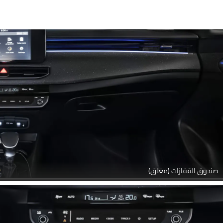
صندوق القفازات (مغلق)