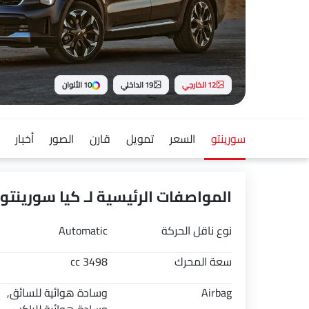
12 الخارجي
19 الداخلي
10 الألوان
سورينتو
السعر
تمويل
قارن
الصور
أخبار
المواصفات الرئيسية لـ كيا سورينتو 2026
نوع ناقل الحركة
Automatic
سعة المحرك
3498 cc
Airbag
وسادة هوائية للسائق,