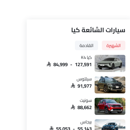
سيارات الشائعة كيا
الشهيرة
القادمة
كيا K4
SAR 84,999 - 127,591
سيلتوس
SAR 91,977
سونيت
SAR 88,662
بيجاس
SAR 55,053 - 55,143