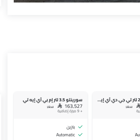
سورينتو 2.5 لتر تي جي دي آي إيه تي
سورينتو 3.5 لتر إم بي آي إيه تي
SAR 163,527
S
سعر
سعر
+ 9 ميزة إضافية
بنزين
Automatic
Au