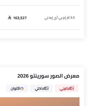
3.5 لتر إم بي آي إيه تي
SAR 163,527
معرض الصور سورينتو 2026
ove
7 Questions • Takes less than 1 minute
الخارجي
الداخلي
الألوان