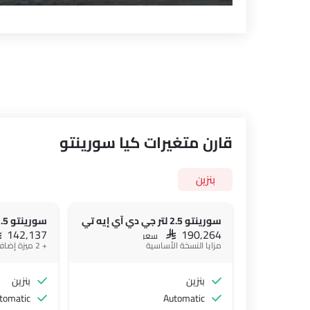
قارن متغيرات كيا سورينتو
بنزين
سورينتو 2.5 لتر جي دي آي إيه تي
AR 142,137
SAR 190,264
سعر
مزايا النسخة الأساسية
+ 2 ميزة إضافية
بنزين
بنزين
tomatic
Automatic