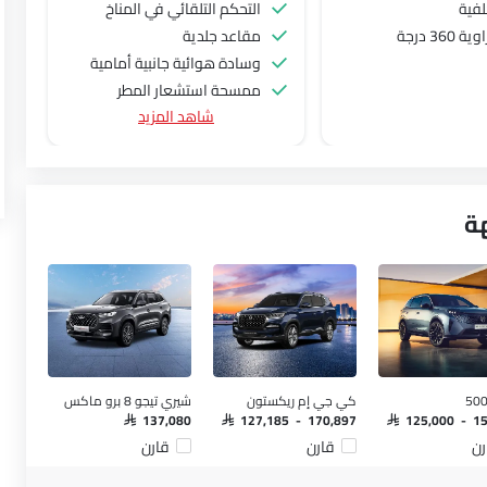
لفية
التحكم التلقائي في المناخ
360 درجة
مقاعد جلدية
وسادة هوائية جانبية أمامية
ممسحة استشعار المطر
شاهد المزيد
نظام التحكم في ثبات السيارة
سقف الشمس
سقف القمر
شاحن لاسلكي
ة
مقعد تهوية
كي جي إم ريكستون
شيري تيجو 8 برو ماكس
SAR 137,080
SAR 127,185 - 170,897
SAR 125,000 - 1
رن
قارن
قارن