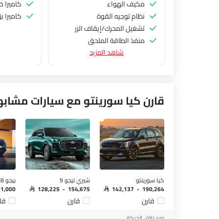
مكيف الهواء
كاميرا خ
نظام توجيه القوة
كاميرا بزاوية 
تشغيل المحرك/إيقاف الزر
منفذ الطاقة الملحق
شاهد المزيد
نظام التحكم في السرعة
عجلة قيادة متعددة الوظائف
الراديو هي AM (تعديل السعة) أو FM (تضمين التردد)،
جبهة المتحدثين
قارن كيا سورينتو مع سيارات مشابه
مكبرات الصوت الخلفية
اتصال بلوتوث
التحكم التلقائي في المناخ
نوافذ كهربائية أمامية
ضوء تحذير منخفض من الوقود
مقاعد قابلة للتعديل
دعم المقعد القطني
كيا سورينتو
شيري تيجو 9
بيجو 5008
مقاعد جلدية
51,000
SAR 128,225 - 154,675
SAR 142,137 - 190,264
حاملات الأكواب-أمامية
قارن
قارن
قا
حامل زجاجة
نوع ناقل الحركة