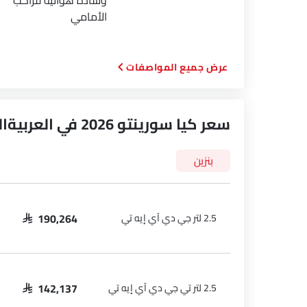
وسادة هوائية للراكب
الأمامي
المواصفات
سعر كيا سورينتو 2026 في العربيةالسعودية
بنزين
2.5 لتر جي دي آي إيه تي
SAR 190,264
2.5 لتر تي جي دي آي إيه تي
SAR 142,137