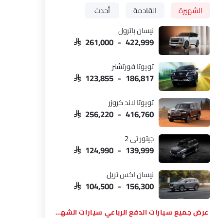
الشهيرة
القادمة
أحدث
نيسان باترول
SAR 261,000 - 422,999
تويوتا فورتشنر
SAR 123,855 - 186,817
تويوتا لاند كروزر
SAR 256,220 - 416,760
جيتور تي 2
SAR 124,990 - 139,999
نيسان اكس تريل
SAR 104,500 - 156,300
سيارات الدفع الرباعي سيارات الشهيرة