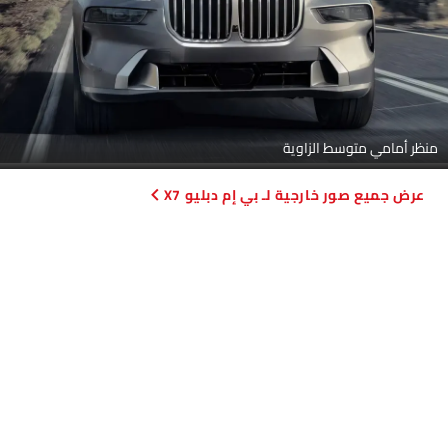
منظر أمامي متوسط الزاوية
صور خارجية لـ بي إم دبليو X7