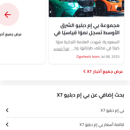
مجموعة بي إم دبليو الشرق
الأوسط تسجل نموًا قياسيًا في
أخبار
النصف الأول من عام 2025
السعودية: شهدت العلامة التجارية نموًا
كبيرًا في مختلف طرازاتها، وخصوصًا في
اقرأ المزيد
فئة السيارات عالية الأداء. كما ارتفعت
Zigwheels team,
Jul 08, 2025
خدمات دعم العملاء...
أخبار X7
بحث إضافي عن بي إم دبليو X7
بي إم دبليو X7
Link Your Facebook Account
قائمة أسعار بي إم دبليو X7