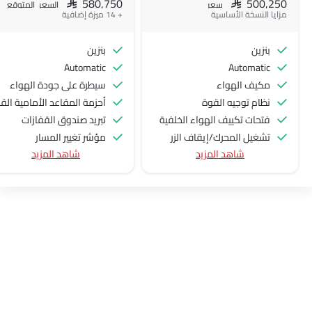
SAR 580,750
SAR 500,250
سعر
السعر المتوقع
مزايا النسخة الأساسية
+ 14 ميزة إضافية
بنزين
بنزين
Automatic
Automatic
مكيف الهواء
سيطرة على جودة الهواء
نظام توجيه القوة
أحزمة المقاعد الأمامية القابلة للتعديل في الارتفاع
فتحات تكييف الهواء الخلفية
تبريد صندوق القفازات
تشغيل المحرك/إيقاف الزر
مؤشر تغيير المسار
شاهد المزيد
شاهد المزيد
منفذ الطاقة الملحق
شاحن USB
نظام التحكم في السرعة
أندرويد أوتو
عجلة قيادة متعددة الوظائف
أبل كاربلاي
مشغل الأقراص المدمجة
كابل شحن محمول
الراديو هي AM (تعديل السعة) أو FM (تضمين التردد)،
أقفال أبواب استشعار السرع
جبهة المتحدثين
طفاية حريق
مكبرات الصوت الخلفية
حقيبة إسعافات أولية
الصوت 2DIN المتكامل
مفتاح عن بُعد
اتصال بلوتوث
عجلة احتياطية
المدخل المساعد وUSB
الانبعاثات