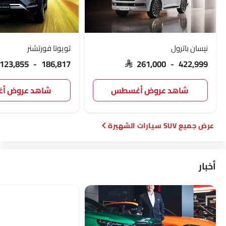
نيسان باترول
تويوتا فورتشنر
 123,855 - 186,817
SAR 261,000 - 422,999
شاهد عروض أغسطس
شاهد عروض 
SUV سيارات الشهيرة
أخبار