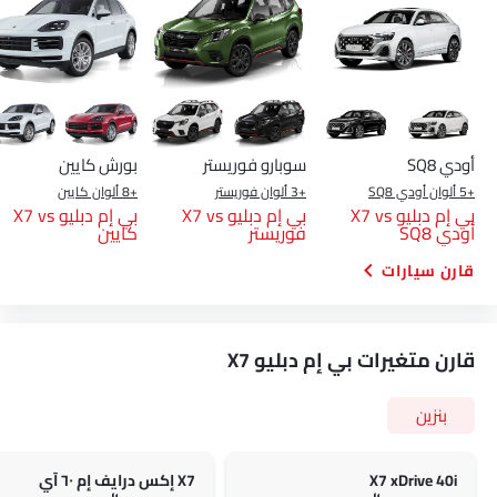
أودي SQ8
سوبارو فوريستر
بورش كايين
+5 ألوان أودي SQ8
+3 ألوان فوريستر
+8 ألوان كايين
بي إم دبليو X7 vs
بي إم دبليو X7 vs
بي إم دبليو X7 vs
أودي SQ8
فوريستر
كايين
قارن سيارات
قارن متغيرات بي إم دبليو X7
بنزين
X7 xDrive 40i
X7 إكس درايف إم ٦٠ آي