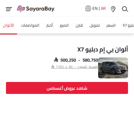
EN
|
AR
يو X7
السعر
تمويل
قارن
الصور
أخبار
المواصفات
الألوان
ألوان بي إم دبليو X7
SAR 500,250 - 580,750
القسط الشهري : SAR 7,252 x 60
شاهد عروض أغسطس