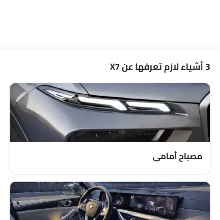
التحكم التلقائي في المناخ
فتاحة غطاء الوقود عن بعد
فتح صندوق الأمتعة عن بُعد
نوافذ كهربائية أمامية
نوافذ كهربائية خلفية
3 أشياء لازم تعرفها عن X7
ضوء تحذير منخفض من الوقود
مقعد خلفي قابل للطي
مقاعد قابلة للتعديل
مسند رأس المقعد الخلفي
دعم المقعد القطني
مقاعد جلدية
عمود توجيه قابل للتعديل
مصباح أمامي
حاسوب على متن الطائرة.
حاملات الأكواب-أمامية
حامل زجاجة
ضوء الجذع
مرآة الزينة