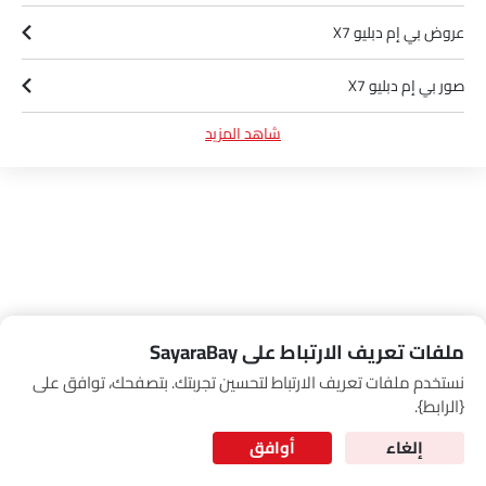
Link Your Google Account
عروض بي إم دبليو X7
صور بي إم دبليو X7
SEA
شاهد المزيد
أخبار بي إم دبليو X7
of Cardekho
سياسة الخصوصية
and
شروط الاستخدام
I have read and agree to the
مواصفات بي إم دبليو X7
وكلاء بي إم دبليو في الرياض‎
ملفات تعريف الارتباط على SayaraBay
نستخدم ملفات تعريف الارتباط لتحسين تجربتك. بتصفحك، توافق على
for Better Experience & Regular updates
{الرابط}.
المعلومات الشخصية
إلغاء
أوافق