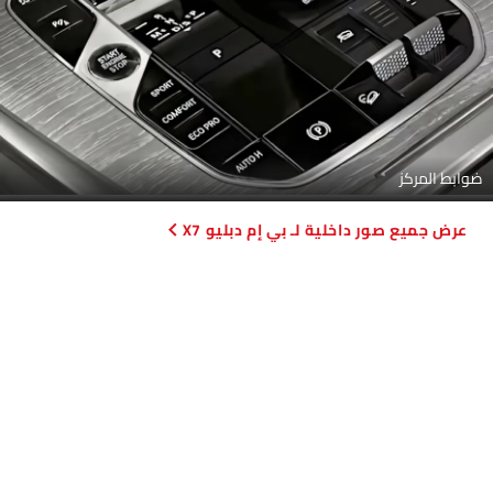
ضوابط المركز
صور داخلية لـ بي إم دبليو X7