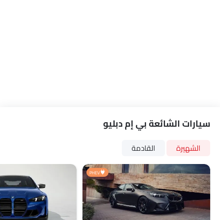
توزيع قوة الفرامل إلكترونيًا (EBD)
جهاز مضاد للسرقة
التحكم الصوتي
شاشة تعمل باللمس
مقاعد قابلة للتعديل كهربائيًا
راحة ذراع مركز المقعد الخلفي
نظام الملاحة
مرآة الرؤية الخلفية قابلة للطي كهربائياً
حاملات الأكواب-الخلفية
مصابيح أمامية أوتوماتيكية
سيارات الشائعة بي إم دبليو
كاميرا خلفية
سقف الشمس
الشهيرة
القادمة
أقفال باب الطاقة
مسند ذراع للكونسول الوسطي
PHEV