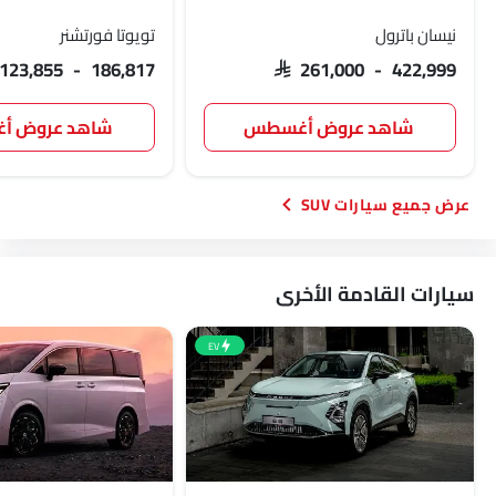
نيسان باترول
تويوتا فورتشنر
 123,855 - 186,817
SAR 261,000 - 422,999
شاهد عروض أغسطس
شاهد عروض 
سيارات SUV
سيارات القادمة الأخرى
EV