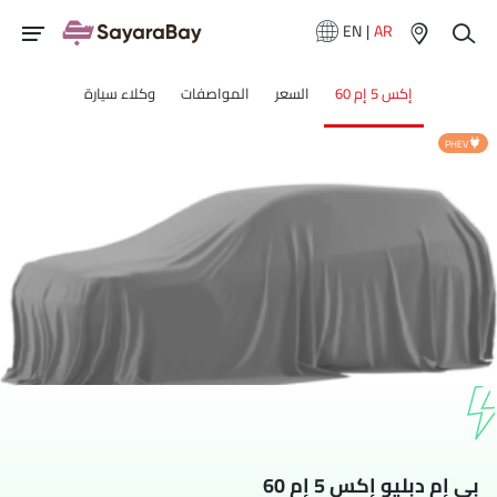
EN
|
AR
إكس 5 إم 60
السعر
المواصفات
وكلاء سيارة
PHEV
بي إم دبليو إكس 5 إم 60