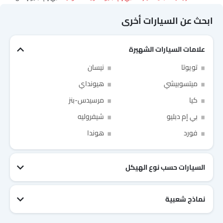
ابحث عن السيارات أخرى
علامات السيارات الشهيرة
Link Your Facebook Account
تويوتا
نيسان
ميتسوبيشي
هيونداي
Link Your Google Account
كيا
مرسيدس-بنز
بي إم دبليو
شيفروليه
فورد
هوندا
of Cardekho SEA
الخصوصية
سياسة
and
شروط الاستخدام
I have read and agree to the
السيارات حسب نوع الهيكل
نماذج شعبية
جيتور T2
نيسان Patrol 2025
تويوتا Fortuner
إم جي 5 2025
هيونداي Tucson
فورد Taurus
تويوتا Hiace 2025
تويوتا Yaris
إم جي RX9
إيسوزو D-Max