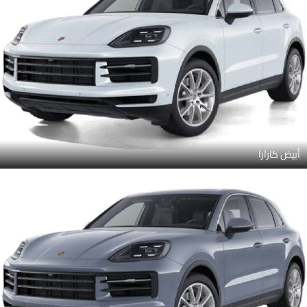
أبيض كارارا