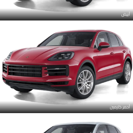
أبيض
أحمر كارمين