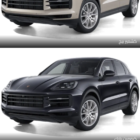
كشمير بيج
كروميت بلاك