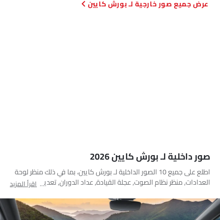
صور خارجية لـ بورش كايين
صور داخلية لـ بورش كايين 2026
اطلع على جميع 10 الصور الداخلية لـ بورش كايين، بما في ذلك منظر لوحة
العدادات, منظر نظام الصوت, عجلة القيادة, عداد الدوران, تعديلات وضعية
اقرأ المزيد
القيادة, عجلة قيادة متعددة الوظائف, المقاعد الأمامية, حاملات الأكواب,
مسند رأس المقعد الأمامي, التحكم المركزي