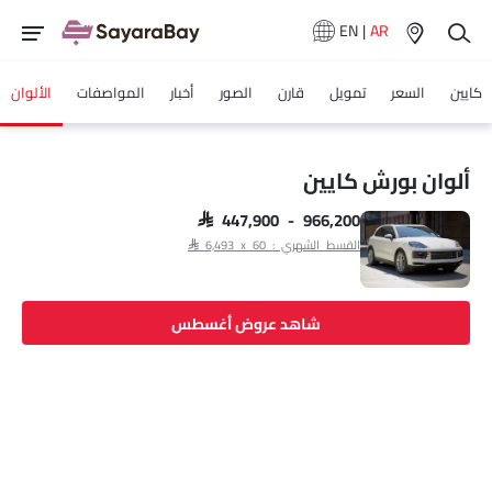
EN
|
AR
كايين
السعر
تمويل
قارن
الصور
أخبار
المواصفات
الألوان
ألوان بورش كايين
SAR 447,900 - 966,200
القسط الشهري : SAR 6,493 x 60
شاهد عروض أغسطس