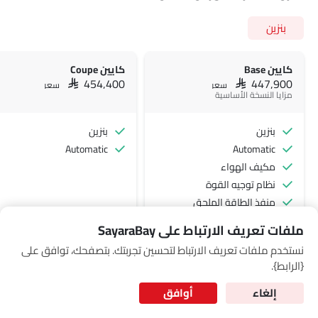
Link Your Google Account
بنزين
كايين Base
كايين Coupe
SEA
SAR 454,400
SAR 447,900
سعر
سعر
مزايا النسخة الأساسية
of Cardekho
سياسة الخصوصية
and
شروط الاستخدام
I have read and agree to the
بنزين
بنزين
Automatic
Automatic
مكيف الهواء
نظام توجيه القوة
منفذ الطاقة الملحق
عجلة قيادة متعددة الوظائف
ملفات تعريف الارتباط على SayaraBay
شاهد المزيد
اتصال بلوتوث
نستخدم ملفات تعريف الارتباط لتحسين تجربتك. بتصفحك، توافق على
for Better Experience & Regular updates
التحكم التلقائي في المناخ
{الرابط}.
المعلومات الشخصية
سيطرة على جودة الهواء
نوافذ كهربائية خلفية
إلغاء
أوافق
ضوء تحذير منخفض من الوقود