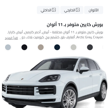
الألوان
الخارجي
الداخلي
بورش كايين متوفر بـ 11 ألوان
بورش كايين متوفر بـ 11 ألوان مختلفة - أبيض, أحمر كارمين, أبيض كارارا,
Arctic Grey, Crayon, ألغارف بلو, كشمير بيج, كروميت بلاك, دولوميت
اقرأ المزيد
سيلفر, مونتيغو بلو, كوارتزايت جراي.