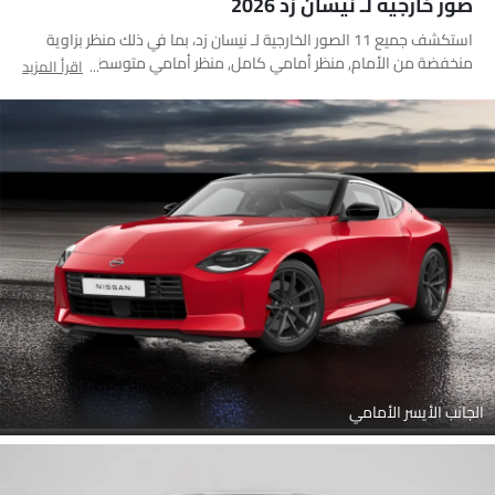
صور خارجية لـ نيسان زد 2026
استكشف جميع 11 الصور الخارجية لـ نيسان زد، بما في ذلك منظر بزاوية
منخفضة من الأمام, منظر أمامي كامل, منظر أمامي متوسط, منظر
اقرأ المزيد
جانبي, منظر خلفي جانبي متقاطع, منظر خلفي كامل, منظر الزاوية الخلفية,
مصباح أمامي, مصباح خلفي, عجلة, أنبوب العادم
الجانب الأيسر الأمامي