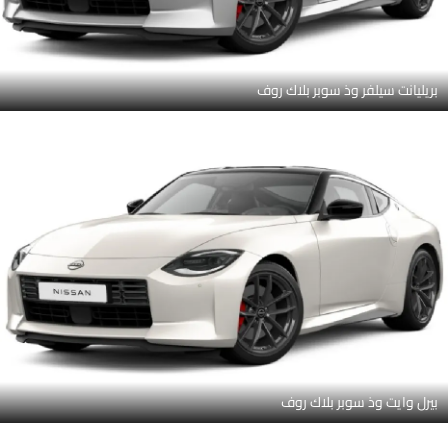
بريليانت سيلفر وذ سوبر بلاك روف
بيرل وايت وذ سوبر بلاك روف