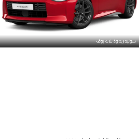
سوليد ريد وذ بلاك روف