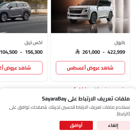
Link Your Google Account
نظام تثبيت مقاعد الأطفال ISOFIX
SEA
of Cardekho
سياسة الخصوصية
and
شروط الاستخدام
I have read and agree to the
باترول
اكس تريل
 104,500 - 156,300
SAR 261,000 - 422,999
شاهد عروض أغسطس
شاهد عروض 
نيسان سيارات
ملفات تعريف الارتباط على SayaraBay
نستخدم ملفات تعريف الارتباط لتحسين تجربتك. بتصفحك، توافق على
for Better Experience & Regular updates
أخبار
{الرابط}.
المعلومات الشخصية
إلغاء
أوافق