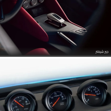
جير شيفتر