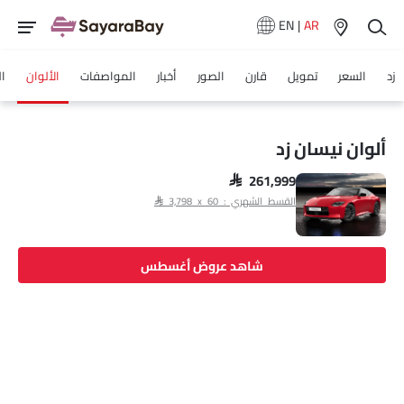
EN
|
AR
زد
السعر
تمويل
قارن
الصور
أخبار
المواصفات
الألوان
ا
ألوان نيسان زد
SAR 261,999
القسط الشهري : SAR 3,798 x 60
شاهد عروض أغسطس