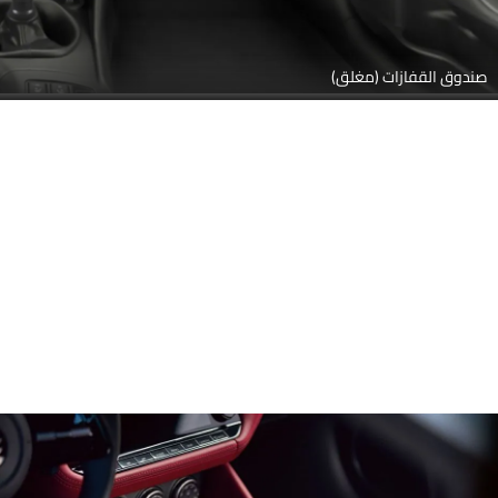
صندوق القفازات (مغلق)