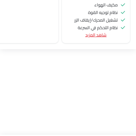
مكيف الهواء
نظام توجيه القوة
تشغيل المحرك/إيقاف الزر
نظام التحكم في السرعة
شاهد المزيد
عجلة قيادة متعددة الوظائف
الراديو هي AM (تعديل السعة) أو FM (تضمين التردد)،
جبهة المتحدثين
مكبرات الصوت الخلفية
نوافذ كهربائية أمامية
ضوء تحذير منخفض من الوقود
مقاعد قابلة للتعديل
دعم المقعد القطني
مقاعد جلدية
حاملات الأكواب-أمامية
حامل زجاجة
نظام منع انغلاق المكابح
قفل مركزي
أقفال أمان للأطفال