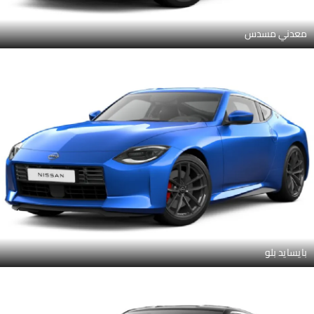
معدني مسدس
بايسايد بلو