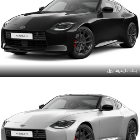
بلاك دايموند بيرل