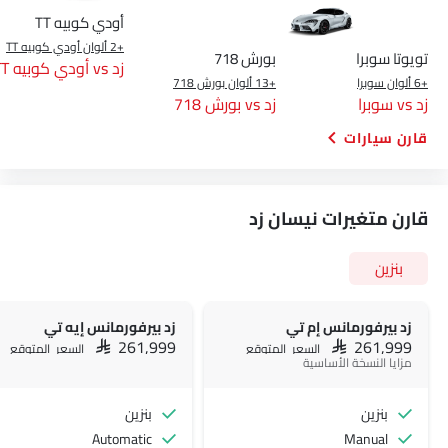
أودي كوبيه TT
+2 ألوان أودي كوبيه TT
تويوتا سوبرا
بورش 718
زد vs أودي كوبيه TT
+6 ألوان سوبرا
+13 ألوان بورش 718
زد vs سوبرا
زد vs بورش 718
قارن سيارات
قارن متغيرات نيسان زد
بنزين
زد بيرفورمانس إم تي
زد بيرفورمانس إيه تي
SAR 261,999
SAR 261,999
السعر المتوقع
السعر المتوقع
مزايا النسخة الأساسية
بنزين
بنزين
Automatic
Manual