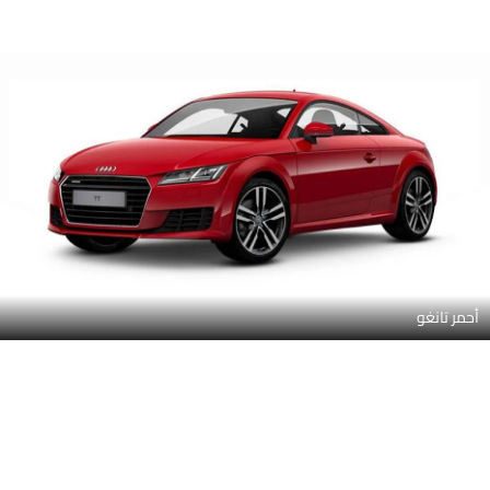
أحمر تانغو