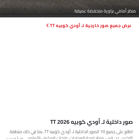
منظر أمامي بزاوية منخفضة عميقة
صور خارجية لـ أودي كوبيه TT
صور داخلية لـ أودي كوبيه TT 2026
اطلع على جميع 10 الصور الداخلية لـ أودي كوبيه TT، بما في ذلك منطقة
التخزين عن قرب, منظر لوحة العدادات, فتحات المكيف الأمامية, عجلة