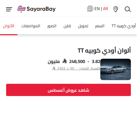
EN
|
AR
أودي كوبيه TT
السعر
تمويل
قارن
الصور
المواصفات
الألوان
ألوان أودي كوبيه TT
SAR 248,500 - 3.82 مليون
القسط الشهري : SAR 3,603 x 60
شاهد عروض أغسطس