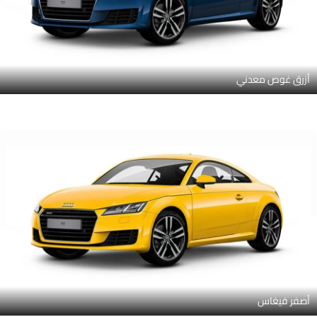
أزرق غوص معدني
أصفر فيغاس