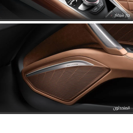
جير شيفتر
المتحدثون