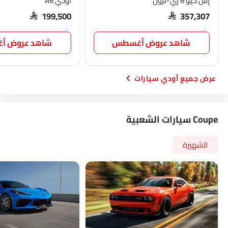
إس كيو 6 إي-ترون
أودي A6
مصابيح أمامية أوتوماتيكية
أغطية العجلات
SAR 199,500
SAR 357,307
أقفال باب الطاقة
شاهد عروض أغسطس
شاهد عروض 
أودي سيارات
Coupe سيارات الشعبية
الشهيرة