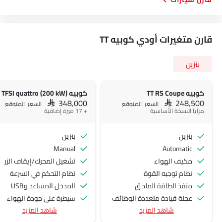
قارن متغيرات أودي كوبيه TT
بنزين
كوبيه TT RS Coupe
SAR 348,000
SAR 248,500
السعر المتوقع
السعر المتوقع
مزايا النسخة الأساسية
+ 17 ميزة إضافية
بنزين
بنزين
Manual
Automatic
مكيف الهواء
تشغيل المحرك/إيقاف الزر
نظام توجيه القوة
نظام التحكم في السرعة
منفذ الطاقة الملحق
المدخل المساعد وUSB
عجلة قيادة متعددة الوظائف
سيطرة على جودة الهواء
شاهد المزيد
شاهد المزيد
مشغل الأقراص المدمجة
دعم المقعد القطني