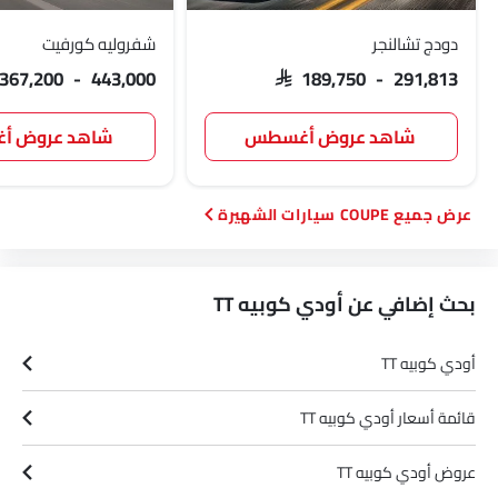
دودج تشالنجر
شفروليه كورفيت
 367,200 - 443,000
SAR 189,750 - 291,813
شاهد عروض أغسطس
شاهد عروض 
COUPE سيارات الشهيرة
بحث إضافي عن أودي كوبيه TT
أودي كوبيه TT
قائمة أسعار أودي كوبيه TT
Link Your Facebook Account
عروض أودي كوبيه TT